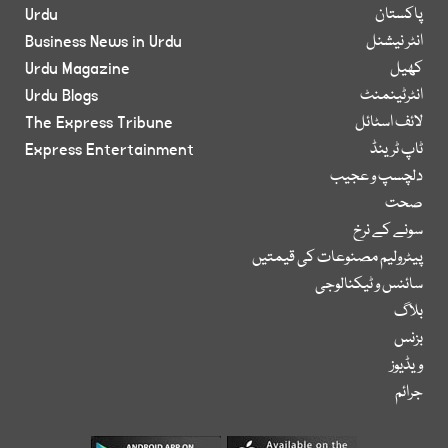
پاکستان
Urdu
انٹر نیشنل
Business News in Urdu
کھیل
Urdu Magazine
انٹرٹینمنٹ
Urdu Blogs
لائف اسٹائل
The Express Tribune
ٹاپ ٹرینڈ
Express Entertainment
دلچسپ و عجیب
صحت
سونے کے نرخ
پیٹرولیم مصنوعات کی قیمتیں
سائنس و ٹیکنالوجی
بلاگ
بزنس
ویڈیوز
جرائم