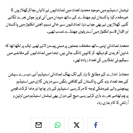
نیشنل اسٹیڈیم میں موجود محدود تعداد میں تماشائیوں نے تالیاں بجاکرکھلاڑیوں کا
خیرمقدم کیا، پاکستان ٹیم جھنڈے کے ساتھ میدان میں آئی تو پرْ جوش نعرے لگائے
گئے، کھلاڑیوں نے بھی جواب دیا، تماشائیوں سے خالی نسیم الغنی انکلوژر میں پاکستان
اور اقبال قاسم انکلوژر میں آسٹریلوی جھنڈے نصب تھے۔
متعدد تماشائی اپنے ساتھ مختلف جملوں پر مبنی پوسٹرز لائے تھے، ایک پر لکھا تھا کہ
شاہین آفریدی کو دیکھ کر کانپیں ٹانگ جاتی ہیں، ابتدا میں تماشائیوں کے مقابلے میں
سیکیورٹی اہلکاروں کی تعداد زیادہ تھی۔
محتاط اندازے کے مطابق 5 ہزار کے لگ بھگ تماشائی اسٹیڈیم آئے، دوسرے سیشن
کے بعد تعداد بڑھ گئی، پاکستان کے ثقافتی رنگوں سے مزیئن گاڑی میں اسٹیڈیم
پہنچنے والے غیرملکی توجہ کا مرکز رہے، اسٹیڈیم کے باہر چاچا اور ماما کرکٹ قومی
پرچم تھامے نعرے بازی کرتے رہے، میچ کے دوران بھی نیشنل اسٹیڈیم میں تزئین و
آرائش کا کام جاری رہا۔