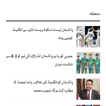
متعلقہ
پاکستان ٹیسٹ اسکواڈ ویسٹ انڈیز سے انگلینڈ
کیلیے روانہ
جنوبی کوریا نے پاکستان انڈر 21 ہاکی ٹیم کو 2-6 سے
شکست دیدی
پاکستان کو انگلینڈ کے خلاف زیادہ اعتماد کا
مظاہرہ کرنا ہوگا: شعیب محمد