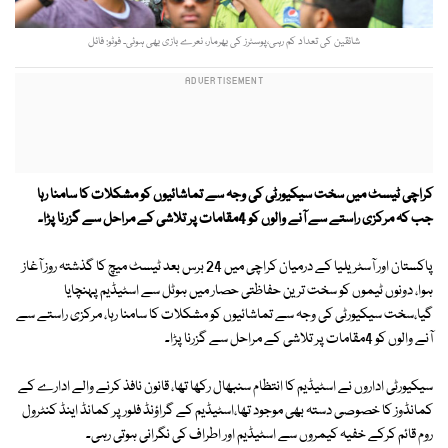
شائقین کی تعداد کم رہی،پوسٹرز کی بھرمار، نعرے بازی بھی ہوئی۔ فوٹو: فائل
کراچی ٹیسٹ میں سخت سیکیورٹی کی وجہ سے تماشائیوں کو مشکلات کا سامنا رہا
جب کہ مرکزی راستے سے آنے والوں کو 4مقامات پر تلاشی کے مراحل سے گزرنا پڑا۔
پاکستان اور آسٹریلیا کے درمیان کراچی میں 24 برس بعد ٹیسٹ میچ کا گذشتہ روز آغاز
ہوا، دونوں ٹیموں کو سخت ترین حفاظتی حصار میں ہوٹل سے اسٹیڈیم پہنچایا
گیا،سخت سیکیورٹی کی وجہ سے تماشائیوں کو مشکلات کا سامنا رہا، مرکزی راستے سے
آنے والوں کو 4مقامات پر تلاشی کے مراحل سے گزرنا پڑا۔
سیکیورٹی اداروں نے اسٹیڈیم کا انتظام سنبھال رکھا تھا، قانون نافذ کرنے والے ادارے کے
کمانڈوز کا خصوصی دستہ بھی موجود تھا،اسٹیڈیم کے گراؤنڈ فلور پر کمانڈ اینڈ کنٹرول
روم قائم کرکے خفیہ کیمروں سے اسٹیڈیم اور اطراف کی نگرانی ہوتی رہی۔