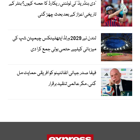
’دی ہنڈریڈ‘ ٹی ٹوئنٹی ریکارڈ کا حصہ کیوں؟ بٹلر کے
تاریخی اعزاز کے بعد بحث چھڑ گئی
لندن نے 2029 ورلڈ ایتھلیٹکس چیمپئن شپ کی
میزبانی کیلیے حتمی بولی جمع کرا دی
فیفا صدر جیانی انفانٹینو کو افریقی حمایت مل
گئی، مگر عالمی تنقید برقرار