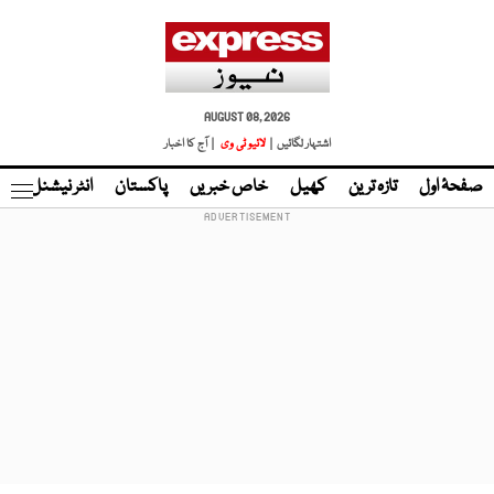
AUGUST 08, 2026
اشتہار لگائیں |
لائیو ٹی وی
| آج کا اخبار
صفحۂ اول
تازہ ترین
کھیل
خاص خبریں
پاکستان
انٹر نیشنل
ٹا