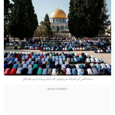
مسجد اقصیٰ کے کمپاؤنڈ میں یہودیوں کے داخلے پر پابندی ہے، فوٹو: فائل