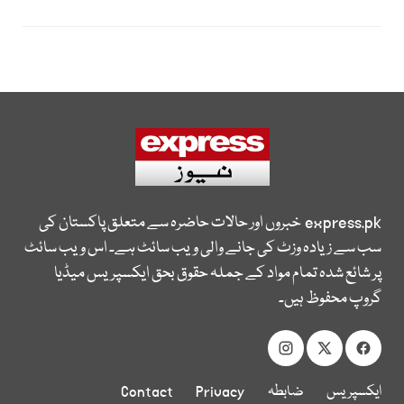
express.pk
خبروں اور حالات حاضرہ سے متعلق پاکستان کی
سب سے زیادہ وزٹ کی جانے والی ویب سائٹ ہے۔ اس ویب سائٹ
پر شائع شدہ تمام مواد کے جملہ حقوق بحق ایکسپریس میڈیا
گروپ محفوظ ہیں۔
ایکسپریس
ضابطہ
Privacy
Contact