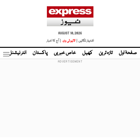
AUGUST 10, 2026
اشتہار لگائیں |
لائیو ٹی وی
| آج کا اخبار
صفحۂ اول
تازہ ترین
کھیل
خاص خبریں
پاکستان
انٹر نیشنل
ٹا