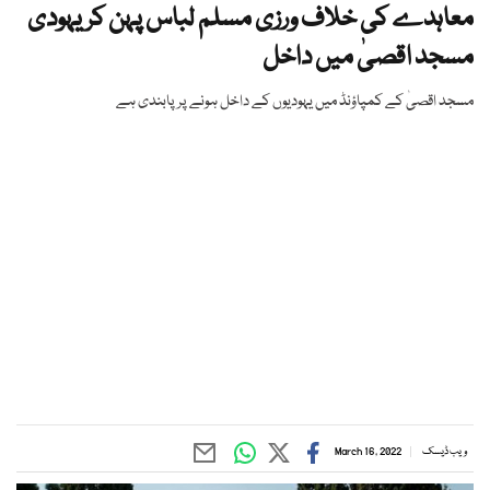
معاہدے کی خلاف ورزی مسلم لباس پہن کر یہودی
مسجد اقصیٰ میں داخل
مسجد اقصیٰ کے کمپاؤنڈ میں یہودیوں کے داخل ہونے پر پابندی ہے
ویب ڈیسک
March 16, 2022