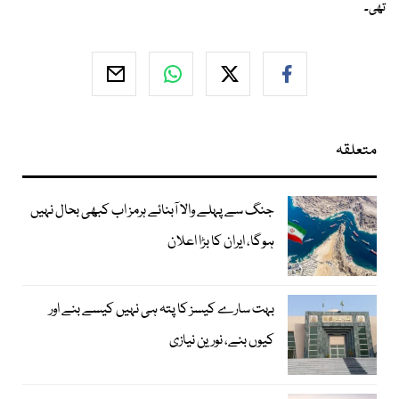
تھی۔
متعلقہ
جنگ سے پہلے والا آبنائے ہرمز اب کبھی بحال نہیں
ہوگا، ایران کا بڑا اعلان
بہت سارے کیسز کا پتہ ہی نہیں کیسے بنے اور
کیوں بنے، نورین نیازی