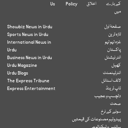
کے بارے
اخلاق
Policy
Us
میں
صفحۂ اول
Showbiz News in Urdu
تازہ ترین
Sports News in Urdu
غزہ لہو لہو
International News in
پاکستان
Urdu
انٹر نیشنل
Business News in Urdu
کھیل
Urdu Magazine
انٹرٹینمنٹ
Urdu Blogs
لائف اسٹائل
The Express Tribune
ٹاپ ٹرینڈ
Express Entertainment
دلچسپ و عجیب
صحت
سونے کے نرخ
پیٹرولیم مصنوعات کی قیمتیں
سائنس و ٹیکنالوجی