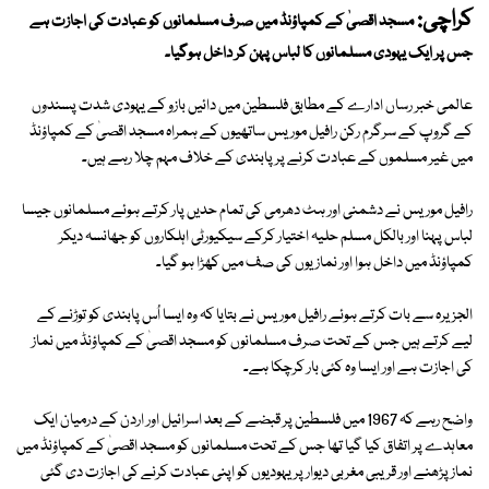
کراچی:
مسجد اقصیٰ کے کمپاؤنڈ میں صرف مسلمانوں کو عبادت کی اجازت ہے
جس پر ایک یہودی مسلمانوں کا لباس پہن کر داخل ہوگیا۔
عالمی خبر رساں ادارے کے مطابق فلسطین میں دائیں بازو کے یہودی شدت پسندوں
کے گروپ کے سرگرم رکن رافیل موریس ساتھیوں کے ہمراہ مسجد اقصیٰ کے کمپاؤنڈ
میں غیر مسلموں کے عبادت کرنے پر پابندی کے خلاف مہم چلا رہے ہیں۔
رافیل موریس نے دشمنی اور ہٹ دھرمی کی تمام حدیں پار کرتے ہوئے مسلمانوں جیسا
لباس پہنا اور بالکل مسلم حلیہ اختیار کرکے سیکیورٹی اہلکاروں کو جھانسہ دیکر
کمپاؤنڈ میں داخل ہوا اور نمازیوں کی صف میں کھڑا ہو گیا۔
الجزیرہ سے بات کرتے ہوئے رافیل موریس نے بتایا کہ وہ ایسا اُس پابندی کو توڑنے کے
لیے کرتے ہیں جس کے تحت صرف مسلمانوں کو مسجد اقصیٰ کے کمپاؤنڈ میں نماز
کی اجازت ہے اور ایسا وہ کئی بار کرچکا ہے۔
واضح رہے کہ 1967 میں فلسطین پر قبضے کے بعد اسرائیل اور اردن کے درمیان ایک
معاہدے پر اتفاق کیا گیا تھا جس کے تحت مسلمانوں کو مسجد اقصیٰ کے کمپاؤنڈ میں
نماز پڑھنے اور قریبی مغربی دیوار پر یہودیوں کو اپنی عبادت کرنے کی اجازت دی گئی