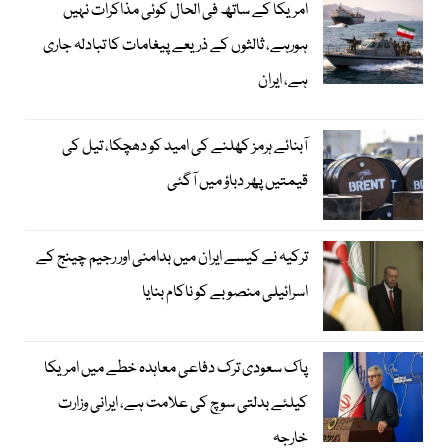
امریکا کے ساتھ فی الحال کوئی مذاکرات نہیں
ہورہے، ثالثوں کے ذریعے پیغامات کا تبادلہ جاری
ہے، ایران
آبنائے ہرمز کھلنے کی امید کو دھچکا، تیل کی
قیمتیں پھر دباؤ میں آگئی
ترکیہ نے کیسے ایران میں بدامنی اور رجیم چینج کے
اسرائیلی منصوبے کو ناکام بنایا
پاک سعودی ترک دفاعی معاہدہ خطے میں امریکا
کیلئے بدلتی سوچ کی علامت ہے، ایرانی وزارت
خارجہ