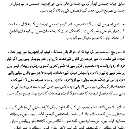
سابق چیف جسٹس ایم آر کیانی، جسٹس فخر الدین جی ابراہیم، جسٹس دراب پٹیل اور
جسٹس صبیح الدین احمد کے فیصلوں کی یاد تازہ کردی ہے۔
جسٹس اطہر من اﷲ نے گزشتہ دنوں سائبر کرائم ترمیمی آرڈیننس کے خلاف سماعت
کے دوران تاریخی ریمارکس دیے کہ ہتک عزت کے مقدمات میں اب فوجداری قوانین
کے تحت سزاؤں کا تصور متروک ہوگیا ہے۔
فاضل جج صاحب نے کہا تھا کہ اب تو افریقی ممالک کینیا اور ایتھوپیا میں بھی ہتک
عزت کے مقدمات میں فوجداری قانون کے تحت کارروائی ختم ہوچکی ہے، یوں اگر کوئی
فرد، ادارہ یا ریاست یہ محسوس کرتی ہے کہ کسی تحریر، تصویر، ریڈیائی پیغام، ٹیلی وژن
پر نشر کیے جانے والا مواد یا سوشل میڈیا کے مختلف پلیٹ فارمز سے وائرل ہونے والے
مواد پر اس کی ہتک عزت ہوتی ہے تو یہ فرد ، ادارہ یا ریاست صرف سول لاء کے تحت
مقدمہ دائر کرسکتی ہے۔ اس تاریخی ریمارکس سے جس کے بارے میں امید کی جا
رہی ہے کہ مفصل فیصلہ کا حصہ ہوگا آزادئ صحافت کا دائرہ بہت وسیع ہوگیا ہے۔
اسلام آباد میں قائد اعظم یونیورسٹی کے طلبہ اپنے ایک لاپتہ ساتھی کی بازیابی کے لیے
نیشنل پریس کلب اسلام آباد کے سامنے احتجاجی کیمپ لگائے ہوئے ہیں اور روزانہ
مظاہرہ کرتے ہیں۔ اس مظاہرہ میں طلبہ نعرے لگاتے ہیں۔ گزشتہ دنوں پولیس نے ان
طلبہ کے مظاہرے کو منتشر کرنے کے لیے لاٹھی چارج کیا۔ ان مظاہرین میں ایک