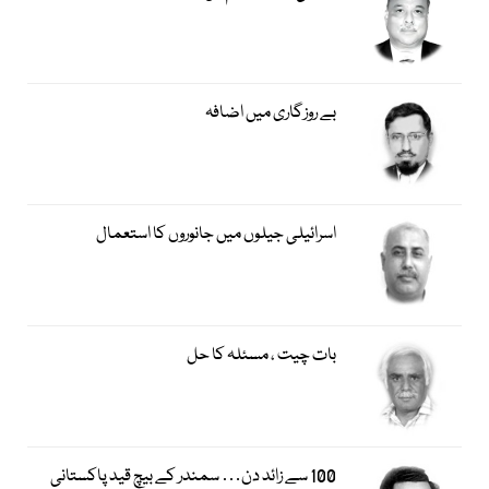
بے روزگاری میں اضافہ
اسرائیلی جیلوں میں جانوروں کا استعمال
بات چیت ، مسئلہ کا حل
100 سے زائد دن… سمندر کے بیچ قید پاکستانی