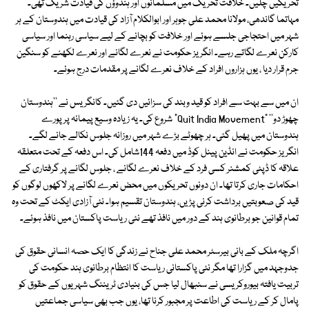
تحریکیں چلیں۔ خلافت تحریک میں مسلمانوں اور ہندوؤں کی قیادت شریک تھی۔
مہاتما گاندھی، مولانا محمد علی جوہر اور ابوالکلام آزاد کی قیادت میں ہندوستان کے ہر
شہر میں احتجاجی جلسے ہوئے اور خلافت کو بچانے کے لیے سیاسی رہنما اور سیاسی
کارکن نعرے لگاتے رہے۔ انگریز حکومت نے نعرے لگانے اور نعرے لکھنے کو سنگین
جرم قرار دیا ، یوں ہزاروں افراد کے خلاف نعرے لگانے پر مقدمات درج ہوئے۔
ان میں سے بہت سے افراد کو قید وبند کی سزائیں دی گئیں۔ کانگریس نے ''ہندوستان
چھوڑ دو'' "Quit India Movement" شروع کی۔ یہ زیادہ وسیع پیمانہ پر پورے
ہندوستان میں پھیل گئی۔ ہر چھوٹے بڑے شہر میں روزانہ جلوس نکالے جانے لگے۔
انگریز حکومت نے انڈین پینل کوڈ میں دفعہ 144شامل کی۔ اس دفعہ کے تحت متعلقہ
علاقہ کا ڈپٹی کمشنر کسی فرد کے خلاف نعرے لگانے ، جلوس لگانے پر گرفتاری کے
احکامات جاری کرتا تھا۔ ان دونوں تحریکوں میں محض نعرے لگانے پر لاکھوں لوگوں کو
قید کی صعوبتیں برداشت کرنی پڑیں، ہندوستان تقسیم ہوا۔ نئی آزادی ایکٹ کے تحت وہ
تمام قوانین جو برطانوی ہند کے دور میں نافذ تھے نئی ریاست پاکستان میں نافذ ہوئے۔
اگرچہ ملک کے بانی بیرسٹر محمد علی جناح نے زندگی کا ایک حصہ انسانی حقوق کی
جدوجہد میں گزارا تھا مگر نئی پاکستانی ریاست کا انتظام برطانوی ہند حکومت کی
تربیت یافتہ بیوروکریسی نے سنبھال لیا جس کی بنیادی ٹریننگ شہریوں کے حقوق کو
پامال کر کے ریاست کی اطاعت پر مجبور کرنا تھا، یوں جب بھی سیاسی جماعتیں