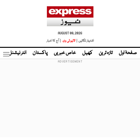
AUGUST 08, 2026
اشتہار لگائیں |
لائیو ٹی وی
| آج کا اخبار
صفحۂ اول
تازہ ترین
کھیل
خاص خبریں
پاکستان
انٹر نیشنل
ٹا