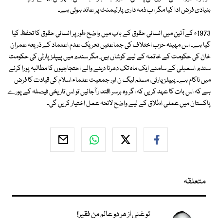
بنیادی فرض ادا کیا مگر اب ذمہ داری پارلیمنٹ پر عائد ہوتی ہے۔
1973ء کے آئین میں انسانی حقوق کے باب میں واضح طور پر انسانی حقوق کا تحفظ کیا
گیا ہے۔ اس مہینہ حزب اختلاف کی جماعتیں تحریک عدم اعتماد کے ذریعہ عمران
خان کی حکومت کے خاتمہ کے لیے کوشاں ہیں، مگر سندھ میں پیپلز پارٹی کی حکومت
سندھ اسمبلی کے سامنے ایک ماہ تک دھرنا دینے والے احتجاجیوں کا مطالبہ پورا کرنے
میں ناکام ہے۔ پیپلز پارٹی، مسلم لیگ ن اور جمعیت علماء اسلام کی قیادت کا فرض
ہے کہ اس بات کا عہد کریں کہ اگر وہ برسر اقتدار آجائیں تو اس تاریخی فیصلہ کے پورے
پاکستان میں عملی اطلاق کے لیے واضح لائحہ عمل اختیار کریں گی۔
متعلقہ
تو غنی از ھر دو عالم من فقیر!