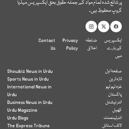
پر شائع شدہ تمام مواد کے جملہ حقوق بحق ایکسپریس میڈیا
گروپ محفوظ ہیں۔
ایکسپریس
ضابطہ
Privacy
Contact
کے بارے
اخلاق
Policy
Us
میں
صفحۂ اول
Showbiz News in Urdu
تازہ ترین
Sports News in Urdu
غزہ لہو لہو
International News in
پاکستان
Urdu
انٹر نیشنل
Business News in Urdu
کھیل
Urdu Magazine
انٹرٹینمنٹ
Urdu Blogs
لائف اسٹائل
The Express Tribune