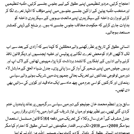
احتجاج کرتیں، مزدور تنظیمیں اپنے حقوق کے لیے جلوس جلسے کرتیں، طلبہ تنظیمیں
اور منتخب طلبہ یونین کے اراکین جلسے جلوسوں میں اپنے مؤقف کا اظہار نعرے لگا کر
کرتے تو وزارت داخلہ کے سیکریٹری اپنے ماتحت صوبوں کے سیکریٹری داخلہ کو
ہدایات جاری کرتے کہ حکومت مخالف جلوس جلسے نہ ہوں ، ہر ضلع کے ڈپٹی کمشنر
مستعد ہوجاتے۔
انسانی حقوق کی تاریخ پر نظر رکھنے والے محققین کا کہنا ہے کہ آزادی کے بعد سے اب
تک لاکھوں افراد کو محض نعرے لگانے پر پولیس اور خفیہ ایجنسیوں اور دیگر قانون نافذ
کرنے والے اداروں کے اہلکاروں کا تشدد برداشت کرنا پڑا۔ مہینوں تھانوں کے لاک اپ اور
برسوں جیلوں میں اپنے ضمیر کی آواز کی سزا پانی پڑی۔ جنرل ضیاء الحق کے مارشل لاء
دور میں تو فوجی عدالتوں نے تحریک بحالی جمہوریت میں شریک ہونے والے سیاسی
رہنماؤں اور کارکنوں کو اسی جرم میں چھ ماہ سے ایک ماہ قید اور کوڑوں کی سزائیں بھی
دی تھیں۔
سابق وزیر اعظم محمد خان جونیجو کے دور میں سیاسی سرگرمیوں پر عائد پابندیاں ختم
کردی گئی تھیں۔ بے نظیر بھٹو اور میاں نواز شریف کے ادوار میں یہ آزادی برقرار رہی۔
جنرل مشرف کے آخری سال وکلاء کی تحریک میں دفعہ 144کا قانون مسلسل استعمال
ہوا مگر 2008ء سے 2018ء تک برسر اقتدار حکومتوں نے انسانی حقوق کا احترام کیا مگر
موجودہ دور انسانی حقوق کی پامالی کا دور ثابت ہوا۔ جسٹس اطہر من اﷲ نے تو اپنا