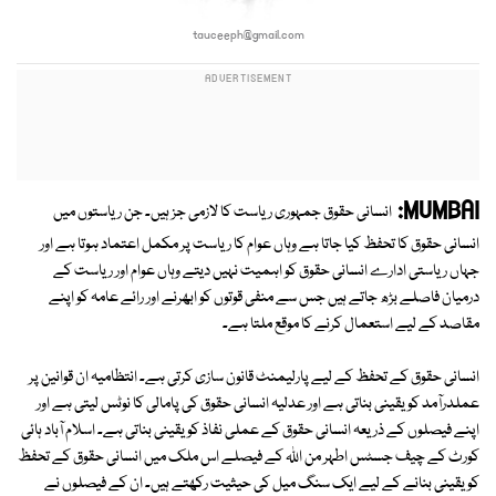
tauceeph@gmail.com
MUMBAI:
انسانی حقوق جمہوری ریاست کا لازمی جز ہیں۔ جن ریاستوں میں
انسانی حقوق کا تحفظ کیا جاتا ہے وہاں عوام کا ریاست پر مکمل اعتماد ہوتا ہے اور
جہاں ریاستی ادارے انسانی حقوق کو اہمیت نہیں دیتے وہاں عوام اور ریاست کے
درمیان فاصلے بڑھ جاتے ہیں جس سے منفی قوتوں کو ابھرنے اور رائے عامہ کو اپنے
مقاصد کے لیے استعمال کرنے کا موقع ملتا ہے۔
انسانی حقوق کے تحفظ کے لیے پارلیمنٹ قانون سازی کرتی ہے۔ انتظامیہ ان قوانین پر
عملدرآمد کو یقینی بناتی ہے اور عدلیہ انسانی حقوق کی پامالی کا نوٹس لیتی ہے اور
اپنے فیصلوں کے ذریعہ انسانی حقوق کے عملی نفاذ کو یقینی بناتی ہے۔ اسلام آباد ہائی
کورٹ کے چیف جسٹس اطہر من اﷲ کے فیصلے اس ملک میں انسانی حقوق کے تحفظ
کو یقینی بنانے کے لیے ایک سنگ میل کی حیثیت رکھتے ہیں۔ ان کے فیصلوں نے