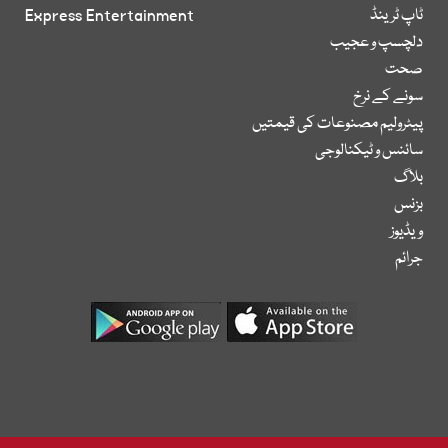
ٹاپ ٹرینڈ
Express Entertainment
دلچسپ و عجیب
صحت
سونے کے نرخ
پیٹرولیم مصنوعات کی قیمتیں
سائنس و ٹیکنالوجی
بلاگ
بزنس
ویڈیوز
جرائم