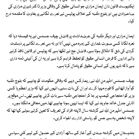
ایکٹیوسٹ قانون دان ایمان مزاری جو انسانی حقوق کی وفاقی وزیر ڈاکٹر شیری مزاری کی
صاحبزادی ہیں اور بلوچ طلبہ کے خلاف پولیس نے نعرے لگانے پر بغاوت کا مقدمہ درج
کیا۔
ایمان مزاری اور دیگر طلبہ کی عرضداشت پر فاضل چیف جسٹس نے یہ فیصلہ دیا کہ
نعرہ لگانا کسی صورت غداری کے زمرہ میں نہیں آتا اور نہ ہی نعرے لگانے پر دہشت
گردی کی شق کا اطلاق ہوتا ہے۔ فاضل جج نے لکھا ہے کہ پولیس اور قانون نافذ کرنے
والے اداروں کا فرض انسانی حقوق کو تحفظ فراہم کرنا ہے اور یہ ان کی آئینی ذمہ داری
ہے ناکہ شہریوں کے انسانی حقوق کو پامال کرنا ہے۔
چیف جسٹس اطہر من اﷲ نے ریمارکس دیے کہ وفاقی حکومت کو چاہیے کہ بلوچ طلبہ
کو آواز اٹھانے کا فورم مہیا کرے اور ان کی بات سنے۔ انہوں نے کہا کہ وزیر اعظم یا کسی
وزیر کو احتجاجی کیمپ پر جا کر احتجاجی طلبہ سے بات کرنی چاہیے تھی۔ اس موقع پر
اٹارنی جنرل خالد جاوید نے کہا کہ ایسا نہیں ہونا چاہیے تھا، میں معافی مانگتا ہوں۔
جسٹس اطہر من اﷲ نے گزشتہ سال لاپتہ افراد کی تعریف کا تعین کرتے ہوئے کہا تھا کہ
لاپتہ شخص وہ ہے جس کو ریاستی ادارے اغواء کریں۔
ہندوستان میں گزشتہ صدی کے آغاز کے ساتھ آزادی کے حصول کے لیے کئی سیاسی