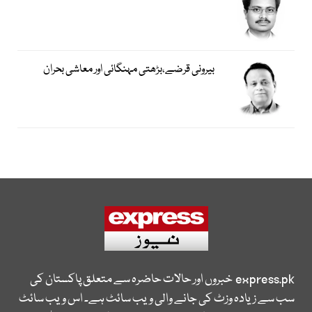
بیرونی قرضے،بڑھتی مہنگائی اور معاشی بحران
express.pk
خبروں اور حالات حاضرہ سے متعلق پاکستان کی
سب سے زیادہ وزٹ کی جانے والی ویب سائٹ ہے۔ اس ویب سائٹ