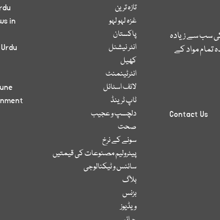
تازہ ترین
rdu
غزہ لہو لہو
ws in
پاکستان
کی سب سے زیادہ
انٹر نیشنل
 Urdu
 تمام مواد کے
کھیل
انٹرٹینمنٹ
لائف اسٹائل
bune
ٹاپ ٹرینڈ
inment
دلچسپ و عجیب
Contact Us
صحت
سونے کے نرخ
پیٹرولیم مصنوعات کی قیمتیں
سائنس و ٹیکنالوجی
بلاگ
بزنس
ویڈیوز
جرائم