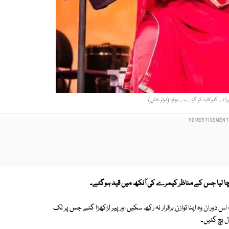
 نے گلوکارہ کو گرنے سے بچایا (فوٹو، فائل)
 بچا لیا جس کے مناظر کیمرے کی آنکھ میں قید ہوگئے۔
س دوران وہ اپنا توازن برقرار نہ رکھ سکیں اور پیر لڑکھڑا گئے جس پر ٹک
ال بچ گئیں۔