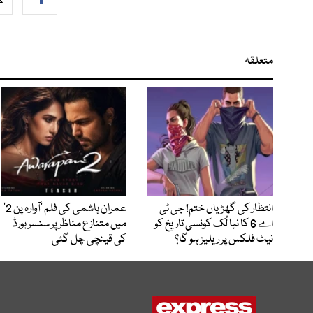
متعلقہ
انتظار کی گھڑیاں ختم! جی ٹی
عمران ہاشمی کی فلم ’آوارہ پن 2‘
اے 6 کا نیا لُک کونسی تاریخ کو
میں متنازع مناظر پر سنسر بورڈ
نیٹ فلکس پر ریلیز ہو گا؟
کی قینچی چل گئی