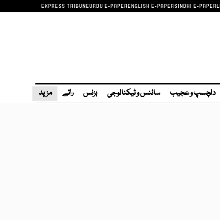
EXPRESS TRIBUNE
URDU E-PAPER
ENGLISH E-PAPER
SINDHI E-PAPER
L
دلچسپ و عجیب
سائنس و ٹیکنالوجی
بزنس
رائے
مزید