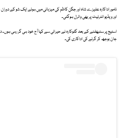
نامور اداکارہ علیزے شاہ اور جگن کاظم کی میزبانی میں ہوئے ایک شو کے دوران ج
اور ویڈیو انٹرنیٹ پر بھی وائرل ہوگئی۔
اسٹیج پر سنبھلنے کے بعد گلوکارہ نے حیرانی سے کہا آج خود ہی گر رہی ہوں۔ 
جان بوجھ کر گرنے کی اداکاری کی۔