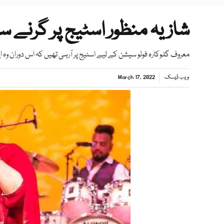
شازیہ منظور اسٹیج پر گرنے سے
معروف گلوکارہ فوٹو سیشن کے لیے اسٹیج پر آرہی تھیں کہ اس دوران وہ اپن
ویب ڈیسک
March 17, 2022