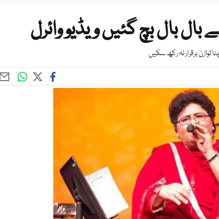
 بال بال بچ گئیں ویڈیو وائرل
ا توازن برقرار نہ رکھ سکیں