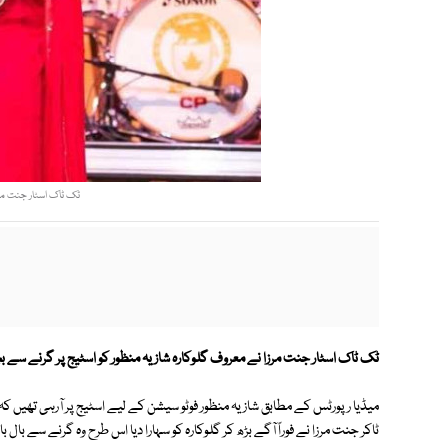
ٹک ٹاک اسٹار جنت مرزا
ٹک ٹاک اسٹار جنت مرزا نے معروف گلوکارہ شازیہ منظور کو اسٹیج پر گرنے سے
میڈیا رپورٹس کے مطابق شازیہ منظور فوٹو سیشن کے لیے اسٹیج پر آرہی تھیں کہ ا
ٹاکر جنت مرزا نے فوراً آگے بڑھ کر گلوکارہ کو سہارا دیا اس طرح وہ گرنے سے بال ب