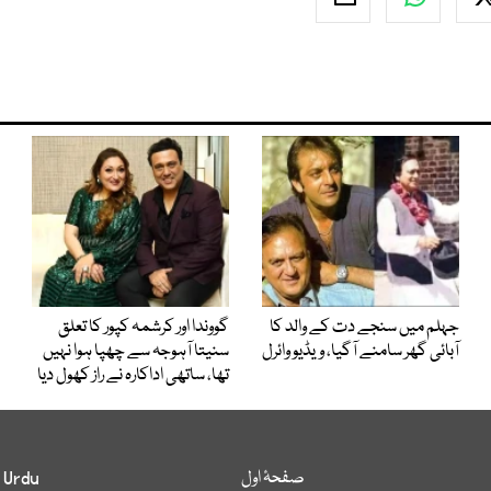
جہلم میں سنجے دت کے والد کا
گووندا اور کرشمہ کپور کا تعلق
آبائی گھر سامنے آگیا، ویڈیو وائرل
سنیتا آہوجہ سے چھپا ہوا نہیں
تھا، ساتھی اداکارہ نے راز کھول دیا
صفحۂ اول
 Urdu