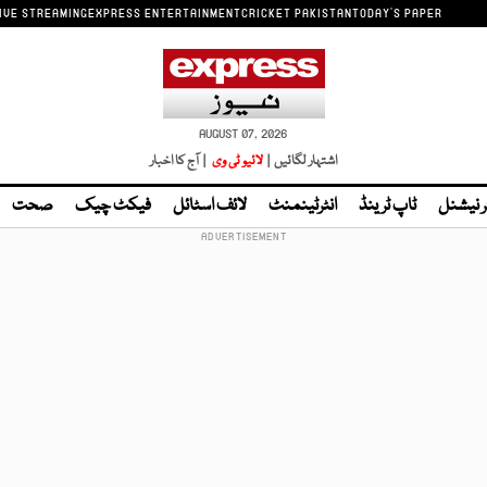
IVE STREAMING
EXPRESS ENTERTAINMENT
CRICKET PAKISTAN
TODAY'S PAPER
AUGUST 07, 2026
اشتہار لگائیں |
لائیو ٹی وی
| آج کا اخبار
ر نیشنل
ٹاپ ٹرینڈ
انٹرٹینمنٹ
لائف اسٹائل
فیکٹ چیک
صحت