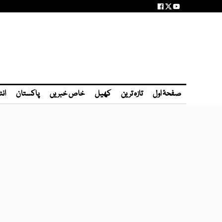
صفحۂ اول
تازہ ترین
کھیل
خاص خبریں
پاکستان
انٹ