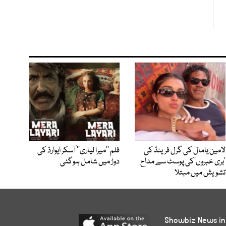
لامین یامال کی گرل فرینڈ کی
فلم ’’میرا لیاری‘‘ آسکر ایوارڈ کی
’بری خبروں‘کی پوسٹ سے مداح
دوڑ میں شامل ہوگئی
تشویش میں مبتلا
Showbiz News in