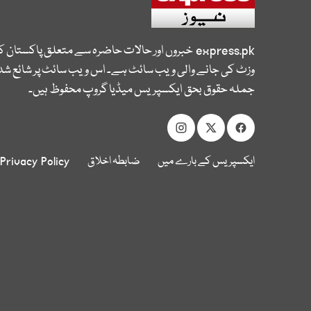
express.pk
خبروں اور حالات حاضرہ سے متعلق پاکستان 
وزٹ کی جانے والی ویب سائٹ ہے۔ اس ویب سائٹ پر شائع شدہ
جملہ حقوق بحق ایکسپریس میڈیا گروپ محفوظ ہیں۔
ایکسپریس کے بارے میں
ضابطہ اخلاق
Privacy Policy