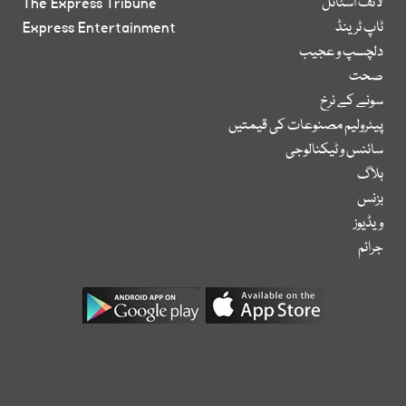
لائف اسٹائل
The Express Tribune
ٹاپ ٹرینڈ
Express Entertainment
دلچسپ و عجیب
صحت
سونے کے نرخ
پیٹرولیم مصنوعات کی قیمتیں
سائنس و ٹیکنالوجی
بلاگ
بزنس
ویڈیوز
جرائم