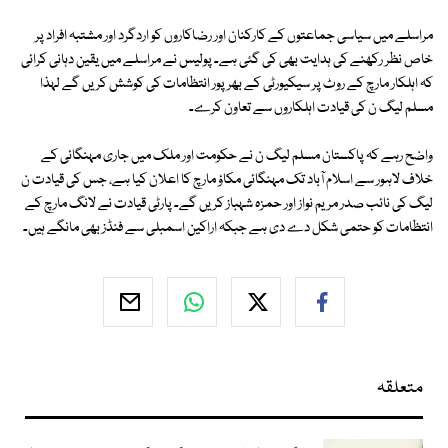
مراسلے میں سیاسی جماعتوں کے کارکنان اور رضاکاروں کو اردگرد اور مشتبہ افراد پر
خاص نظر رکھنے کی ہدایت بھی کی گئی ہے۔ پولیس نے مراسلے میں یقین دہانی کرائی
کہ اہلکار مارچ کے روٹ پر سیکیورٹی کے بھرپور انتظامات کی کوشش کریں گے لہذا
مسلم لیگ ن کی قیادت اہلکاروں سے تعاون کرے۔
واضح رہے کہ پاکستان مسلم لیگ ن نے حکومت اور ملک میں جاری مہنگائی کے
خلاف لاہور سے اسلام آباد تک مہنگائی مکاؤ مارچ کا اعلان کیا ہے، جس کی قیادت ن
لیگ کی نائب صدر مریم نواز اور حمزہ شہباز کریں گے۔ پارٹی قیادت نے لانگ مارچ کے
انتظامات کو حتمی شکل دے دی ہے جبکہ اراکین اسمبلی سے فنڈز بھی مانگے ہیں۔
متعلقہ