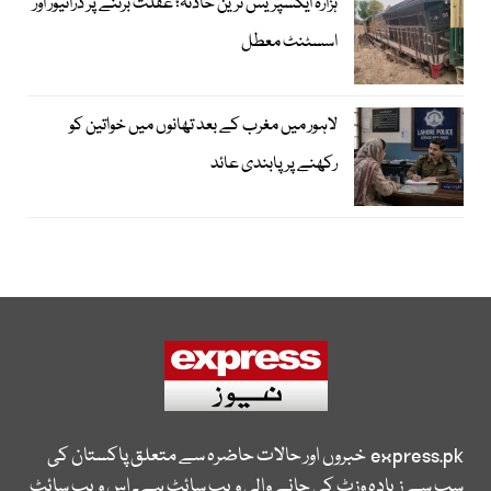
ہزارہ ایکسپریس ٹرین حادثہ؛ غفلت برتنے پر ڈرائیور اور
اسسٹنٹ معطل
لاہور میں مغرب کے بعد تھانوں میں خواتین کو
رکھنے پر پابندی عائد
express.pk
خبروں اور حالات حاضرہ سے متعلق پاکستان کی
سب سے زیادہ وزٹ کی جانے والی ویب سائٹ ہے۔ اس ویب سائٹ