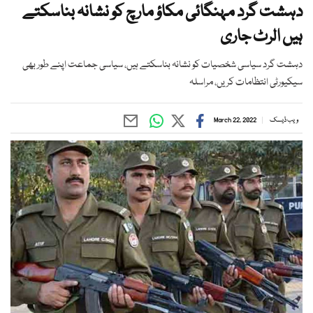
دہشت گرد مہنگائی مکاؤ مارچ کو نشانہ بناسکتے
ہیں الرٹ جاری
دہشت گرد سیاسی شخصیات کو نشانہ بناسکتے ہیں، سیاسی جماعت اپنے طور بھی
سیکیورٹی انتظامات کریں، مراسلہ
ویب ڈیسک
March 22, 2022