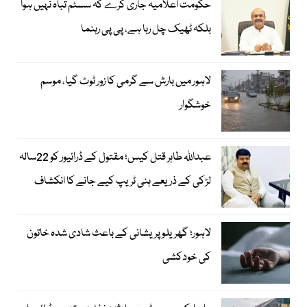
حکومت اعلامیہ جاری کرے کہ سسٹم تباہ نہیں ہوا
بلکہ ٹھیک چل رہا ہے، پی پی رہنما
لاہور میں بارش سے گرمی کا زور ٹوٹ گیا، موسم
خوشگوار
عبداللہ طاہر قتل کیس؛ مقتول کے ڈرائیور کو 22سالہ
لڑکی کے ذریعے ہنی ٹریپ کیے جانے کا انکشاف
لاہور؛ گھریلو پریشانی کے باعث شادی شدہ خاتون
کی خودکشی