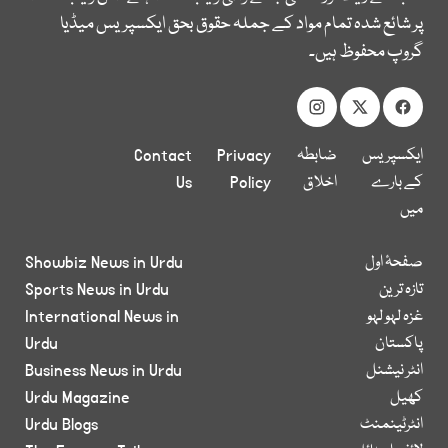
پر شائع شدہ تمام مواد کے جملہ حقوق بحق ایکسپریس میڈیا
گروپ محفوظ ہیں۔
ایکسپریس
ضابطہ
Privacy
Contact
کے بارے
اخلاق
Policy
Us
میں
صفحۂ اول
Showbiz News in Urdu
تازہ ترین
Sports News in Urdu
غزہ لہو لہو
International News in
پاکستان
Urdu
انٹر نیشنل
Business News in Urdu
کھیل
Urdu Magazine
انٹرٹینمنٹ
Urdu Blogs