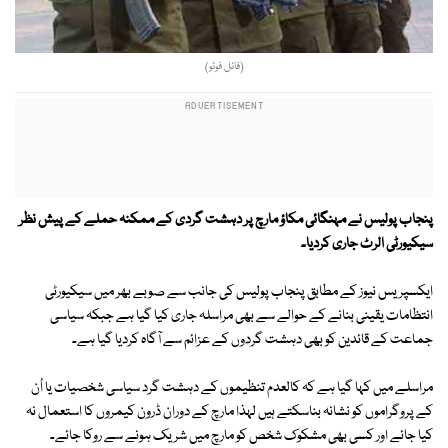
(فائل فوٹو)
پنجاب پولیس نے مہنگائی مکاؤ مارچ پر دہشت گردی کے ممکنہ حملے کے پیش نظر
سیکیورٹی الرٹ جاری کردیا۔
ایکسپریس نیوز کے مطابق پنجاب پولیس کی جانب سے صوبے بھر میں سیکیورٹی
انتظامات یقینی بنانے کے حوالے سے بھی مراسلہ جاری کیا گیا ہے جبکہ سیاسی
جماعت کے قائدین کو بھی دہشت گردوں کے عزائم سے آگاہ کردیا گیا ہے۔
مراسلے میں کہا گیا ہے کہ کالعدم تنظیموں کے دہشت گرد سیاسی شخصیات یا اُن
کے پروگراموں کو نشانہ بناسکتے ہیں لہذا مارچ کے دوران ڈرون کیمروں کا استعمال نہ
کیا جائے اور کسی بھی مشکوک شخص کو مارچ میں شریک ہونے سے روکا جائے۔