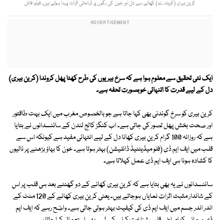
کرین بیری (کروندے) کھانے سے دل اور خون کی رگوں پر ڈرامائی اثرات پیدا ہوتے ہیں۔ فوٹو: فائل
ایک نئی تحقیق سے معلوم ہوا ہے کہ سرخ بیریوں کی طرح کھٹا پھل کروندا (کرین بیری)
دل کے لیے قدرت کا اتنہائی خوبصورت تحفہ ہے۔
کرین بیری کو سرخ گوندنی بھی کہا جاتا ہے جو بالخصوص مغرب میں ایک بہت طاقتور
اور صحت بخش پھل تصور کی جاتی ہے۔ اب کنگز کالج لندن کے سائنسدانوں نے بتایا
ہے کہ روزانہ 100 گرام کرین بیری کھانا دل کے لیے انتہائی مفید ہے کیونکہ اس سے
قلب میں ایف ایم ڈی (فلو میڈیئٹیڈ ڈائلیشن) بہتر ہوتا ہے۔ خون کا بہاؤ بڑھنے پر نالیوں
کا کشادہ ہونا ہی ایف ایم ڈی عمل کہلاتا ہے۔
سائنسدانوں نے یہ بھی بتایا ہے کہ کرین بیری کھانے کے دو گھنٹے بعد ہی قلب پر اس
کے شاندار مثبت اثرات نمایاں ہوجاتے ہیں۔ یعنی کرین بیری کھانے کے 120 منٹ کے
اندر اندر جسم میں ایف ایم ڈی کی کیفیت بہتر ہوتی جاتی ہے۔ واضح رہے کہ ایف ایم