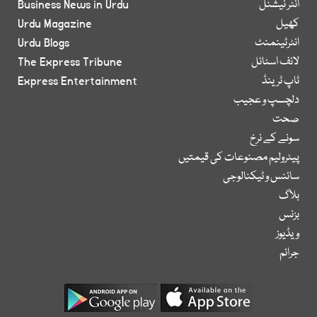
انٹر نیشنل
Business News in Urdu
کھیل
Urdu Magazine
انٹرٹینمنٹ
Urdu Blogs
لائف اسٹائل
The Express Tribune
ٹاپ ٹرینڈ
Express Entertainment
دلچسپ و عجیب
صحت
سونے کے نرخ
پیٹرولیم مصنوعات کی قیمتیں
سائنس و ٹیکنالوجی
بلاگ
بزنس
ویڈیوز
جرائم