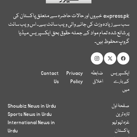
express.pk
خبروں اور حالات حاضرہ سے متعلق پاکستان کی
سب سے زیادہ وزٹ کی جانے والی ویب سائٹ ہے۔ اس ویب سائٹ
پر شائع شدہ تمام مواد کے جملہ حقوق بحق ایکسپریس میڈیا
گروپ محفوظ ہیں۔
ایکسپریس
ضابطہ
Privacy
Contact
کے بارے
اخلاق
Policy
Us
میں
صفحۂ اول
Showbiz News in Urdu
تازہ ترین
Sports News in Urdu
غزہ لہو لہو
International News in
پاکستان
Urdu