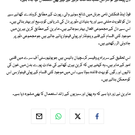
ڈی پیمانے کو امراضِ قلب شناخت کرنے کے لیے بھی استعمال کیا جاتا ہے۔
فوڈ اینڈ فنکشن نامی جرنل میں شائع ہونے والی رپورٹ کے مطابق کروندے کھانے سے
دل کو تقویت ملتی ہے اور یہ بنیادی طور پر دل کی شریانوں کو وسیع اور بہتر بناتی ہیں۔
اس سے دل کے مجموعی افعال بہتر ہوجاتے ہیں۔ ماہرین کے مطابق کرین بیرین میں
موجود کئی اقسام کے فلے وینوئڈز اور پولی فینولز پائے جاتے ہیں جو مجموعی طور پر
جادوئی اثر رکھتے ہیں۔
اس تحقیق کے سربراہ پروفیسر کرسچیان ہائیس ہیں جو یونیورسٹی آف سرے میں قلبی
امور کے ماہر ہیں۔ وہ کہتے ہیں کہ کرین بیری کھانے کی عادت پورے بدن میں خون کی
نالیوں اور رگوں کو بہت فائدہ ہوتا ہے۔ اس میں موجود کئی اقسام کے پولی فینولز ہی اس
کو ممکن بناتے ہیں۔
ماہرین نے زور دیا ہے کہ وہ پھل اور سبزیوں کے زائد استعمال کا بھی مشورہ دیا ہے۔