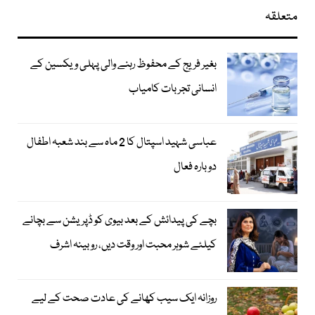
متعلقہ
بغیر فریج کے محفوظ رہنے والی پہلی ویکسین کے
انسانی تجربات کامیاب
عباسی شہید اسپتال کا 2 ماہ سے بند شعبہ اطفال
دوبارہ فعال
بچے کی پیدائش کے بعد بیوی کو ڈپریشن سے بچانے
کیلئے شوہر محبت اور وقت دیں، روبینہ اشرف
روزانہ ایک سیب کھانے کی عادت صحت کے لیے