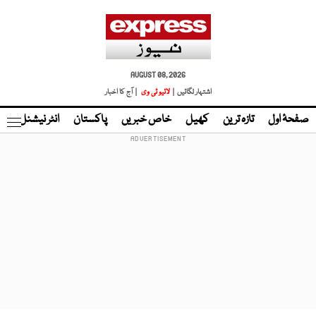
AUGUST 08, 2026
اشتہار لگائیں |
لائیو ٹی وی
| آج کا اخبار
صفحۂ اول
تازہ ترین
کھیل
خاص خبریں
پاکستان
انٹر نیشنل
ٹا