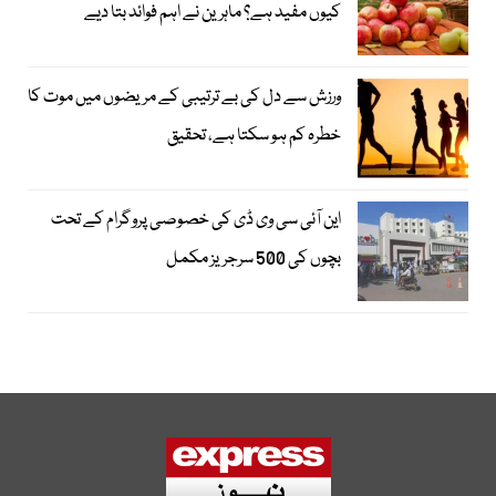
کیوں مفید ہے؟ ماہرین نے اہم فوائد بتا دیے
ورزش سے دل کی بے ترتیبی کے مریضوں میں موت کا
خطرہ کم ہو سکتا ہے، تحقیق
این آئی سی وی ڈی کی خصوصی پروگرام کے تحت
بچوں کی 500 سرجریز مکمل