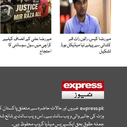
میر رضا کیس، راتوں رات قبر
میر رضا علی کے انصاف کیلیے
کشائی سے پہلے نیا میڈیکل بورڈ
کراچی میں سول سوسائٹی کا
تشکیل
احتجاج
express.pk
خبروں اور حالات حاضرہ سے متعلق پاکستان 
وزٹ کی جانے والی ویب سائٹ ہے۔ اس ویب سائٹ پر شائع شدہ
جملہ حقوق بحق ایکسپریس میڈیا گروپ محفوظ ہیں۔