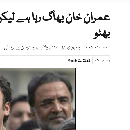
عمران خان بھاگ رہا ہے لیکن
بھٹو
عدم اعتماد ہمارا جمہوری ہتھیار بننے والا ہے، چیئرمین پیپلزپارٹی
ویب ڈیسک
March 25, 2022