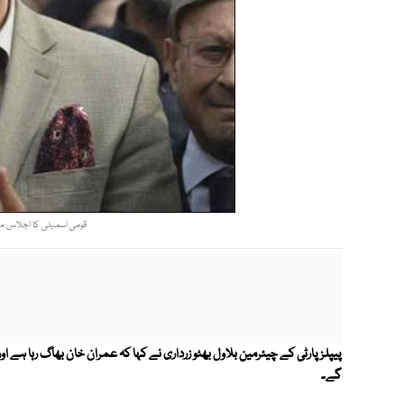
قومی اسمبلی کا اجلاس ملت
پیپلزپارٹی کے چیئرمین بلاول بھٹو زرداری نے کہا کہ عمران خان بھاگ رہا ہے او
گے۔