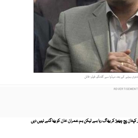
وی ہونے کے بعد میڈیا سے گفتگو۔ فوٹو : فائل
ر کپتان پچ چھوڑ کر بھاگ رہا ہے لیکن ہم عمران خان کو بھاگنے نہیں دیں