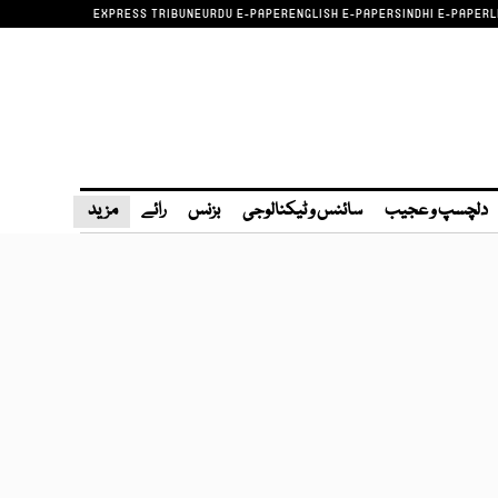
EXPRESS TRIBUNE
URDU E-PAPER
ENGLISH E-PAPER
SINDHI E-PAPER
L
دلچسپ و عجیب
سائنس و ٹیکنالوجی
بزنس
رائے
مزید