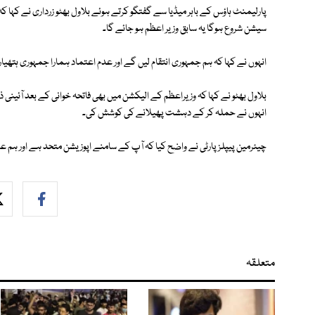
پارلیمنٹ ہاؤس کے باہر میڈیا سے گفتگو کرتے ہوئے بلاول بھٹو زرداری نے کہا ک
سیشن شروع ہوگا یہ سابق وزیر اعظم ہو جائے گا۔
انہوں نے کہا کہ ہم جمہوری انتقام لیں گے اور عدم اعتماد ہمارا جمہوری ہتھیار 
بلاول بھٹو نے کہا کہ وزیراعظم کے الیکشن میں بھی فاتحہ خوانی کے بعد آئینی
انہوں نے حملہ کر کے دہشت پھیلانے کی کوشش کی۔
چیئرمین پیپلز پارٹی نے واضح کیا کہ آپ کے سامنے اپوزیشن متحد ہے اور ہم ع
متعلقہ