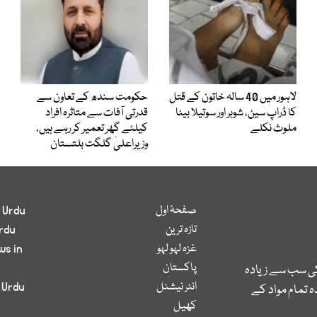
لاہور میں 40 سالہ خاتون کے قتل
حکومت سندھ کے تعاون سے
کا ڈراپ سین، شوہر اور سوتیلا بیٹا
قدرتی آفات سے متاثرہ افراد
ملوث نکلے
کیلئے گھر تعمیر کر رہے ہیں،
وزیراعلیٰ گلگت بلتستان
صفحۂ اول
 Urdu
تازہ ترین
rdu
غزہ لہو لہو
ws in
پاکستان
کی سب سے زیادہ
انٹر نیشنل
 Urdu
 تمام مواد کے
کھیل