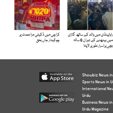
راولپنڈی میں والد کے ساتھ گاڑی
کراچی میں ڈکیتی مزاحمت پر
میں بیٹھنے کے دوران 6 سالہ
چوکیدار جاں بحق
بچی پراسرار طور پر لاپتا
Showbiz News in
Sports News in U
International Ne
Urdu
Business News in
Urdu Magazine