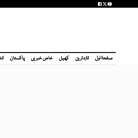
صفحۂ اول
تازہ ترین
کھیل
خاص خبریں
پاکستان
انٹ