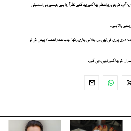
ہ یہ آپ کو جو وزیراعظم بھاگتے بھاگتے نظر آ رہا ہے جیسے ہی اسمبلی
بننے والا ہے۔
 ذمہ داری پوری کی تھی اور اجلاس جاری رکھا، جب عدم اعتماد پیش کی تو
مران کو بھاگنے نہیں دیں گے۔