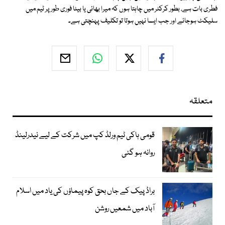
فطری بات ہے، بطور کرکٹر میں چاہتا ہوں کہ میرا بھائی یا بیٹا فوری طور پر ٹیم میں
سلیکٹ ہوجائے اور جب ایسا نہیں ہوتا تو تکلیف پہنچتی ہے۔
متعلقہ
قومی ہاکی ٹیم ورلڈ کپ میں شرکت کے لیے نیدرلینڈ
روانہ ہو گئی
براڈ پیک کے جاں بحق کوہ پیماؤں کی یاد میں اسلام
آباد میں شمعیں روشن