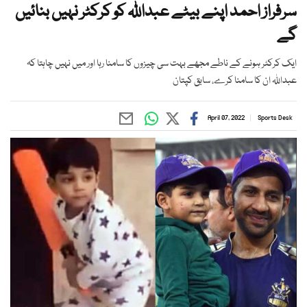
سرفراز احمد اپنے بیٹے عبداللہ کو کرکٹر نہیں بنائیں
گے
ایک کرکٹر ہونے کے ناطے مجھے بہت سی چیزوں کا سامنا رہا اور میں نہیں چاہتا کہ
عبداللہ ان کا سامنا کرے، سابق کپتان
April 07, 2022
Sports Desk