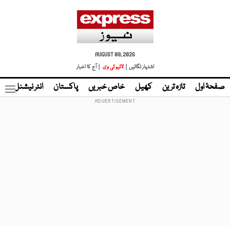
AUGUST 09, 2026
اشتہار لگائیں |
لائیو ٹی وی
| آج کا اخبار
صفحۂ اول
تازہ ترین
کھیل
خاص خبریں
پاکستان
انٹر نیشنل
ٹا