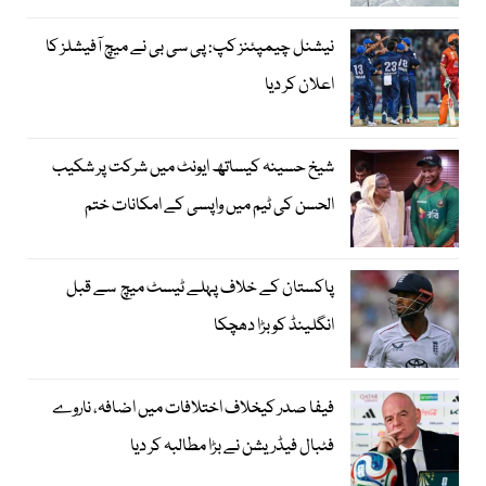
نیشنل چیمپئنز کپ: پی سی بی نے میچ آفیشلز کا
اعلان کر دیا
شیخ حسینہ کیساتھ ایونٹ میں شرکت پر شکیب
الحسن کی ٹیم میں واپسی کے امکانات ختم
پاکستان کے خلاف پہلے ٹیسٹ میچ سے قبل
انگلینڈ کو بڑا دھچکا
فیفا صدر کیخلاف اختلافات میں اضافہ، ناروے
فٹبال فیڈریشن نے بڑا مطالبہ کر دیا