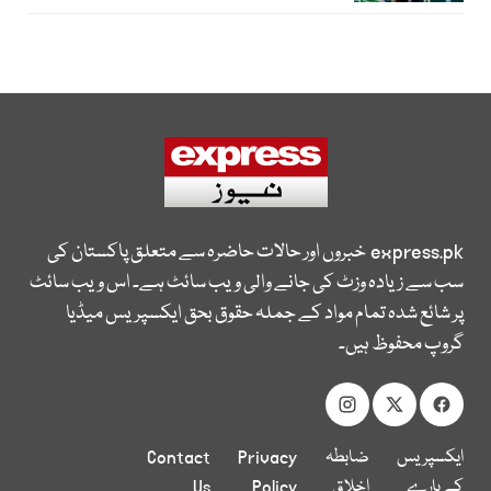
express.pk
خبروں اور حالات حاضرہ سے متعلق پاکستان کی
سب سے زیادہ وزٹ کی جانے والی ویب سائٹ ہے۔ اس ویب سائٹ
پر شائع شدہ تمام مواد کے جملہ حقوق بحق ایکسپریس میڈیا
گروپ محفوظ ہیں۔
ایکسپریس
ضابطہ
Privacy
Contact
کے بارے
اخلاق
Policy
Us