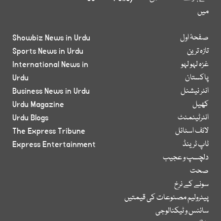
میں
صفحۂ اول
Showbiz News in Urdu
تازہ ترین
Sports News in Urdu
غزہ لہو لہو
International News in
پاکستان
Urdu
انٹر نیشنل
Business News in Urdu
کھیل
Urdu Magazine
انٹرٹینمنٹ
Urdu Blogs
لائف اسٹائل
The Express Tribune
ٹاپ ٹرینڈ
Express Entertainment
دلچسپ و عجیب
صحت
سونے کے نرخ
پیٹرولیم مصنوعات کی قیمتیں
سائنس و ٹیکنالوجی