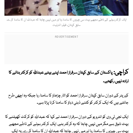
ایک کرکٹر ہونے کے ناطے مجھے بہت سی چیزوں کا سامنا رہا اور میں نہیں چاہتا کہ عبداللہ ان کا سامنا کرے،
سابق کپتان۔ فوٹو : انٹرنیٹ
کراچی:
پاکستان کے سابق کپتان سرفراز احمد اپنے بیٹے عبداللہ کو کرکٹر بنانے کا
ارادہ نہیں رکھتے۔
کیریئر کے دوران سابق کپتان سرفراز احمد کو اتار چڑھاؤ کا سامنا رہا جبکہ وہ اچھی طرح
جانتے ہیں کہ ایک کرکٹر کو کتنے ذہنی دباؤ کا سامنا کرنا پڑتا ہے۔
ایک نجی ٹی وی کو انٹرویو کے دوران سرفراز احمد نے کہا کہ عبداللہ کو کرکٹ کھیلنے کا
بہت شوق ہے مگر میں نہیں چاہتا کہ وہ کرکٹر بنے، ایک کرکٹر ہونے کے ناطے مجھے
بہت سی چیزوں کا سامنا رہا اور میں نہیں چاہتا کہ عبداللہ ان کا سامنا کرے، یہ ایک