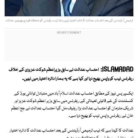
ترمیمی آرڈیننس کے بعد احتساب عدالت کا دائرہ اختیار نہیں بنتا، نیب ریفرنس کو متعلقہ فورم پر بھیجے، عدالت
ISLAMABAD:
احتساب عدالت نے سابق وزیراعظم شوکت عزیزی کے خلاف
ریفرنس نیب کو واپس بھیج دیا اور کہا ہے کہ یہ ہمارا دائرہ اختیار میں نہیں۔
ایکسپریس نیوز کے مطابق احتساب عدالت اسلام آباد میں متبادل توانائی بورڈ کے
کنسلٹنٹ کی غیر قانونی تعیناتی کے ریفرنس میں سابق وزیر اعظم شوکت عزیز اور
شریک ملزمان کو احتساب عدالت بڑا ریلیف مل گیا احتساب عدالت نے جج اعظم
خان نے ریفرنس واپس نیب کو بھیج دیا ہے۔
عدالت کا کہنا ہے کہ نیب ترمیمی آرڈیننس کے بعد احتساب عدالت کا دائرہ اختیار