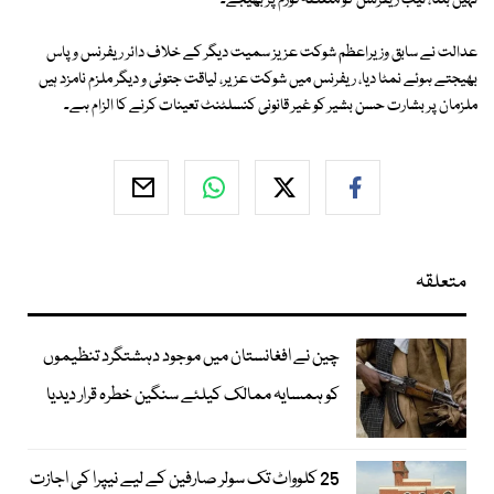
نہیں بنتا، نیب ریفرنس کو متعلقہ فورم پر بھیجے۔
عدالت نے سابق وزیراعظم شوکت عزیز سمیت دیگر کے خلاف دائر ریفرنس وپاس
بھیجتے ہوئے نمٹا دیا، ریفرنس میں شوکت عزیر، لیاقت جتوئی و دیگر ملزم نامزد ہیں
ملزمان پر بشارت حسن بشیر کو غیر قانونی کنسلٹنٹ تعینات کرنے کا الزام ہے۔
متعلقہ
چین نے افغانستان میں موجود دہشتگرد تنظیموں
کو ہمسایہ ممالک کیلئے سنگین خطرہ قرار دیدیا
25 کلوواٹ تک سولر صارفین کے لیے نیپرا کی اجازت