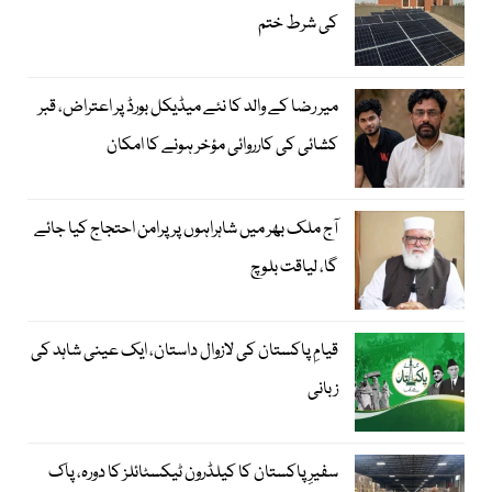
کی شرط ختم
میر رضا کے والد کا نئے میڈیکل بورڈ پر اعتراض، قبر
کشائی کی کارروائی مؤخر ہونے کا امکان
آج ملک بھر میں شاہراہوں پر پرامن احتجاج کیا جائے
گا، لیاقت بلوچ
قیامِ پاکستان کی لازوال داستان، ایک عینی شاہد کی
زبانی
سفیرِ پاکستان کا کیلڈرون ٹیکسٹائلز کا دورہ، پاک