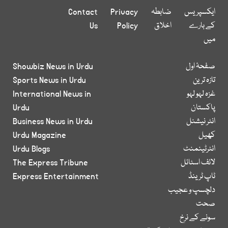
ایکسپریس
ضابطہ
Privacy
Contact
کے بارے
اخلاق
Policy
Us
میں
صفحۂ اول
Showbiz News in Urdu
تازہ ترین
Sports News in Urdu
غزہ لہو لہو
International News in
پاکستان
Urdu
انٹر نیشنل
Business News in Urdu
کھیل
Urdu Magazine
انٹرٹینمنٹ
Urdu Blogs
لائف اسٹائل
The Express Tribune
ٹاپ ٹرینڈ
Express Entertainment
دلچسپ و عجیب
صحت
سونے کے نرخ