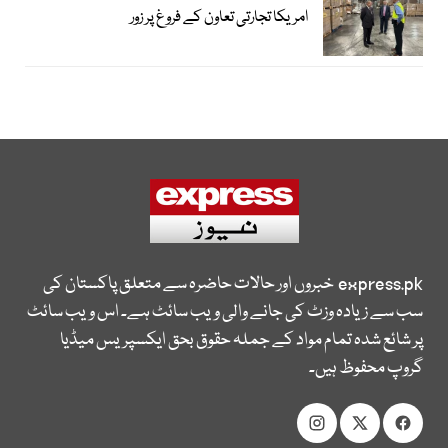
امریکا تجارتی تعاون کے فروغ پر زور
express.pk
خبروں اور حالات حاضرہ سے متعلق پاکستان کی
سب سے زیادہ وزٹ کی جانے والی ویب سائٹ ہے۔ اس ویب سائٹ
پر شائع شدہ تمام مواد کے جملہ حقوق بحق ایکسپریس میڈیا
گروپ محفوظ ہیں۔