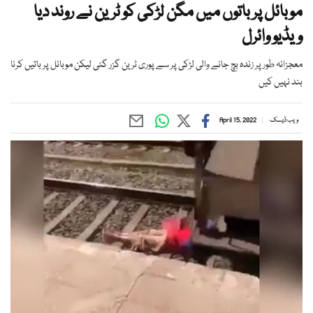
موبائل پر باتوں میں مگن لڑکی کو ٹرین نے روند دیا
ویڈیو وائرل
معجزانہ طور پر زندہ بچ جانے والی لڑکی پر سے پوری ٹرین گزر گئی لیکن موبائل پر باتیں کرنا
بند نہیں کیں
ویب ڈیسک
April 15, 2022