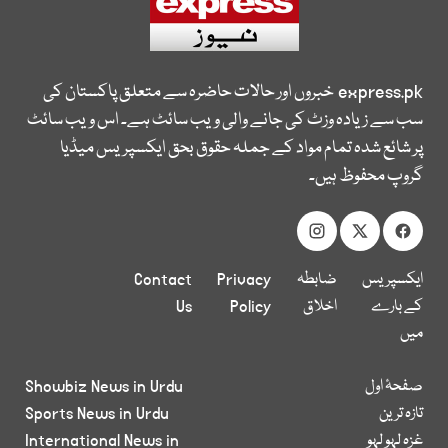
express.pk
خبروں اور حالات حاضرہ سے متعلق پاکستان کی
سب سے زیادہ وزٹ کی جانے والی ویب سائٹ ہے۔ اس ویب سائٹ
پر شائع شدہ تمام مواد کے جملہ حقوق بحق ایکسپریس میڈیا
گروپ محفوظ ہیں۔
ایکسپریس
ضابطہ
Privacy
Contact
کے بارے
اخلاق
Policy
Us
میں
صفحۂ اول
Showbiz News in Urdu
تازہ ترین
Sports News in Urdu
غزہ لہو لہو
International News in