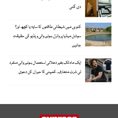
دی گئی
کنویں میں شیطانی طاقتوں کا سایہ یا کچھ اور؟
سوشل میڈیا پر وائرل ہونے والی ویڈیو کی حقیقت
جانیے
ایک ماہ تک بغیر دھلائی استعمال ہونے والی منفرد
ٹی شرٹ متعارف، کمپنی کا حیران کن دعویٰ