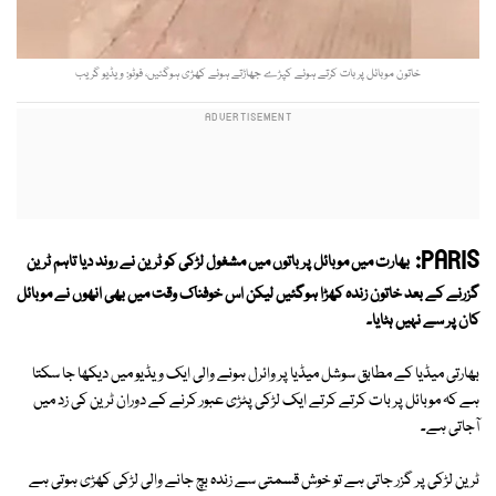
خاتون موبائل پر بات کرتے ہوئے کپڑے جھاڑتے ہوئے کھڑی ہوگئیں، فوٹو: ویڈیو گریب
PARIS:
بھارت میں موبائل پر باتوں میں مشغول لڑکی کو ٹرین نے روند دیا تاہم ٹرین
گزرنے کے بعد خاتون زندہ کھڑا ہوگئیں لیکن اس خوفناک وقت میں بھی انھوں نے موبائل
کان پر سے نہیں ہٹایا۔
بھارتی میڈیا کے مطابق سوشل میڈیا پر وائرل ہونے والی ایک ویڈیو میں دیکھا جا سکتا
ہے کہ موبائل پر بات کرتے کرتے ایک لڑکی پٹڑی عبور کرنے کے دوران ٹرین کی زد میں
آجاتی ہے۔
ٹرین لڑکی پر گزر جاتی ہے تو خوش قسمتی سے زندہ بچ جانے والی لڑکی کھڑی ہوتی ہے