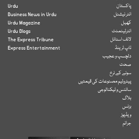
پاکستان
Urdu
انٹر نیشنل
Business News in Urdu
کھیل
Urdu Magazine
انٹرٹینمنٹ
Urdu Blogs
لائف اسٹائل
The Express Tribune
ٹاپ ٹرینڈ
Express Entertainment
دلچسپ و عجیب
صحت
سونے کے نرخ
پیٹرولیم مصنوعات کی قیمتیں
سائنس و ٹیکنالوجی
بلاگ
بزنس
ویڈیوز
جرائم