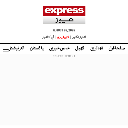
AUGUST 08, 2026
اشتہار لگائیں |
لائیو ٹی وی
| آج کا اخبار
صفحۂ اول
تازہ ترین
کھیل
خاص خبریں
پاکستان
انٹر نیشنل
ٹا