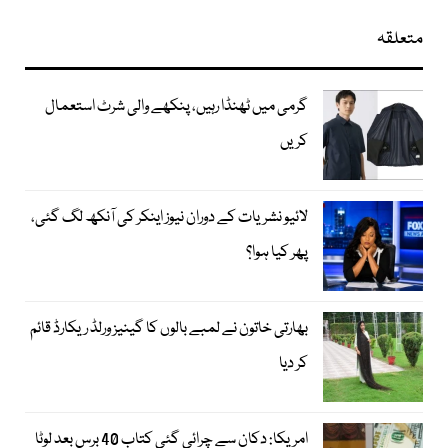
متعلقہ
گرمی میں ٹھنڈا رہیں، پنکھے والی شرٹ استعمال
کریں
لائیو نشریات کے دوران نیوز اینکر کی آنکھ لگ گئی،
پھر کیا ہوا؟
بھارتی خاتون نے لمبے بالوں کا گینیز ورلڈ ریکارڈ قائم
کر دیا
امریکا: دکان سے چرائی گئی کتاب 40 برس بعد لوٹا