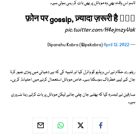
تاہم اس وقت بھی وہ موبائل پر بھی بات کر رہی ہوتی ہے۔
फ़ोन पर gossip, ज़्यादा ज़रूरी है 🤦🏻‍♂️
pic.twitter.com/H4ejmzyVak
April 12, 2022
— Dipanshu Kabra (@ipskabra)
ریلوے حکام نے اس ویڈیو کو وائرل کیا اور تنبیہ کی کہ بے دھیانی میں پٹڑی عبور کرنا
جان کے لیے خطرناک ہوسکتا ہے۔ خاص موبائل استعمال کرنے میں احتیاط کریں۔
صارفین نے تبصرہ کیا کہ بھلے جان چلی جائے لیکن موبائل پر بات کرتے رہنا ضروری
ہے۔