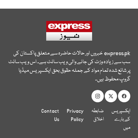
express.pk
خبروں اور حالات حاضرہ سے متعلق پاکستان کی
سب سے زیادہ وزٹ کی جانے والی ویب سائٹ ہے۔ اس ویب سائٹ
پر شائع شدہ تمام مواد کے جملہ حقوق بحق ایکسپریس میڈیا
گروپ محفوظ ہیں۔
ایکسپریس
ضابطہ
Privacy
Contact
کے بارے
اخلاق
Policy
Us
میں