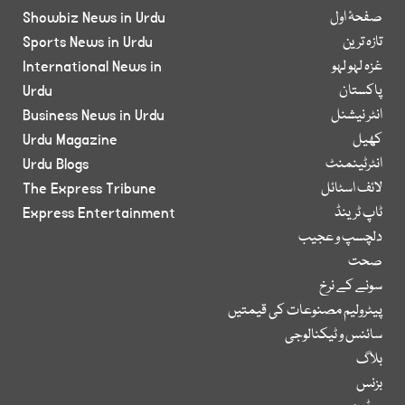
صفحۂ اول
Showbiz News in Urdu
تازہ ترین
Sports News in Urdu
غزہ لہو لہو
International News in
پاکستان
Urdu
انٹر نیشنل
Business News in Urdu
کھیل
Urdu Magazine
انٹرٹینمنٹ
Urdu Blogs
لائف اسٹائل
The Express Tribune
ٹاپ ٹرینڈ
Express Entertainment
دلچسپ و عجیب
صحت
سونے کے نرخ
پیٹرولیم مصنوعات کی قیمتیں
سائنس و ٹیکنالوجی
بلاگ
بزنس