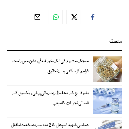
متعلقہ
میجک مشروم کی ایک خوراک ڈپریشن میں راحت
فراہم کر سکتی ہے: تحقیق
بغیر فریج کے محفوظ رہنے والی پہلی ویکسین کے
انسانی تجربات کامیاب
عباسی شہید اسپتال کا 2 ماہ سے بند شعبہ اطفال