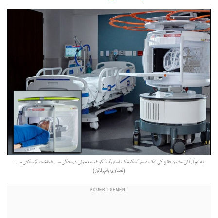
یہ ایم آر آئی مشین فالج کی ایک قسم ’اسکیمک اسٹروک‘ کو غیرمعمولی درستگی سے شناخت کرسکتی ہے۔
(تصاویر: ہائپرفائن)