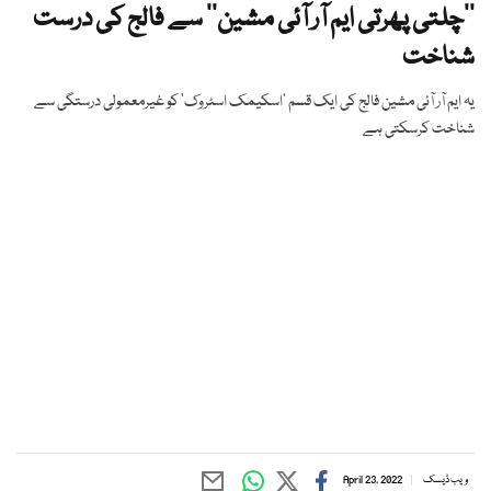
’’چلتی پھرتی ایم آر آئی مشین‘‘ سے فالج کی درست
شناخت
یہ ایم آر آئی مشین فالج کی ایک قسم ’اسکیمک اسٹروک‘ کو غیرمعمولی درستگی سے
شناخت کرسکتی ہے
ویب ڈیسک
April 23, 2022