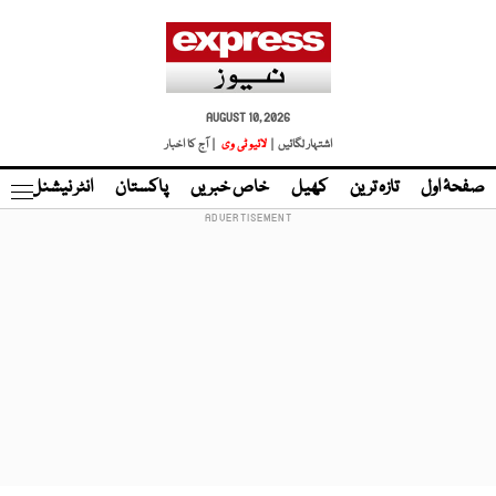
AUGUST 10, 2026
اشتہار لگائیں |
لائیو ٹی وی
| آج کا اخبار
صفحۂ اول
تازہ ترین
کھیل
خاص خبریں
پاکستان
انٹر نیشنل
ٹا