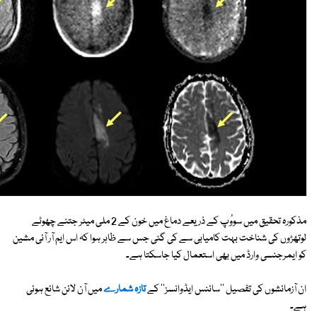
مذکورہ تحقیق میں سووُپ کے ذریعے دماغ میں خون کے 2 ملی میٹر جتنے چھوٹے
لوتھڑوں کی شناخت بہت کامیابی سے کی گئی جس سے ظاہر ہوا کہ اس ایم آر آئی مشین
کو ایمرجنسی وارڈ میں بھی استعمال کیا جاسکتا ہے۔
ان آزمائشوں کی تفصیل ''سائنس ایڈوانسز'' کے
تازہ شمارے
میں آن لائن شائع ہوئی
ہے۔