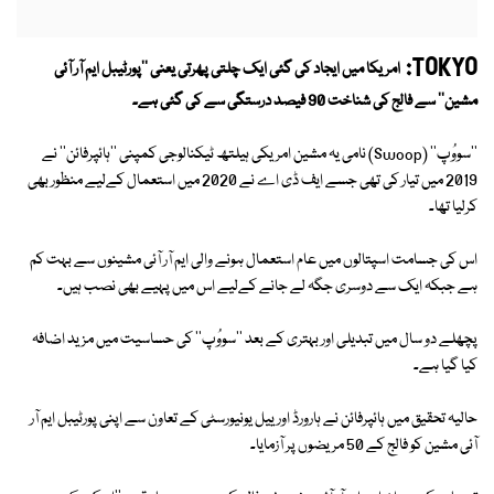
TOKYO:
امریکا میں ایجاد کی گئی ایک چلتی پھرتی یعنی ''پورٹیبل ایم آر آئی
مشین'' سے فالج کی شناخت 90 فیصد درستگی سے کی گئی ہے۔
''سووُپ'' (Swoop) نامی یہ مشین امریکی ہیلتھ ٹیکنالوجی کمپنی ''ہائپرفائن'' نے
2019 میں تیار کی تھی جسے ایف ڈی اے نے 2020 میں استعمال کےلیے منظور بھی
کرلیا تھا۔
اس کی جسامت اسپتالوں میں عام استعمال ہونے والی ایم آر آئی مشینوں سے بہت کم
ہے جبکہ ایک سے دوسری جگہ لے جانے کےلیے اس میں پہیے بھی نصب ہیں۔
پچھلے دو سال میں تبدیلی اور بہتری کے بعد ''سووُپ'' کی حساسیت میں مزید اضافہ
کیا گیا ہے۔
حالیہ تحقیق میں ہائپرفائن نے ہارورڈ اور ییل یونیورسٹی کے تعاون سے اپنی پورٹیبل ایم آر
آئی مشین کو فالج کے 50 مریضوں پر آزمایا۔