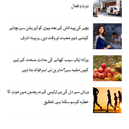
دوبارہ فعال
بچے کی پیدائش کے بعد بیوی کو ڈپریشن سے بچانے
کیلئے شوہر محبت اور وقت دیں، روبینہ اشرف
روزانہ ایک سیب کھانے کی عادت صحت کے لیے
کیوں مفید ہے؟ ماہرین نے اہم فوائد بتا دیے
ورزش سے دل کی بے ترتیبی کے مریضوں میں موت کا
خطرہ کم ہو سکتا ہے، تحقیق