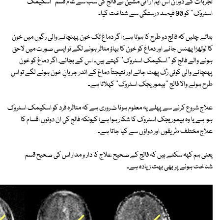
تجربات کے دوران اس ایم آر آئی مشین نے فالج کی سب سے عام قسم ''اسکیمک
اسٹروک'' کو 90 فیصد درستگی سے شناخت کیا۔
بتاتے چلیں کہ فالج دو طرح کا ہوتا ہے: اگر دماغ تک خون پہنچانے والی رگوں میں خون
کا لوتھڑا پھنس جائے اور دماغ کو خون کا بہاؤ متاثر ہونے لگے تو ایسی صورت میں لاحق
ہونے والے فالج کو ''اسکیمک اسٹروک'' کہتے ہیں۔ اس کے بجائے، اگر دماغ کو خون
پہنچانے والی کوئی رگ پھٹ جائے اور نتیجتاً دماغ کے اندر جریانِ خون ہونے لگے تو اس
طرح ہونے والا فالج ''ہیموریجک اسٹروک'' کہلاتا ہے۔
علاج شروع کرنے سے پہلے یہ معلوم ہونا ضروری ہے کہ متاثرہ فرد کو اسکیمک اسٹروک
ہوا ہے یا وہ ہیموریجک اسٹروک کا شکار ہوا ہے؛ کیونکہ فالج کی ان دونوں اقسام کا
علاج مختلف طریقوں اور دواؤں سے کیا جاتا ہے۔
یعنی ہم کہہ سکتے ہیں کہ فالج کے صحیح علاج کا دار و مدار اس کی صحیح قسم
شناخت ہونے پر بھی بہت زیادہ ہے۔