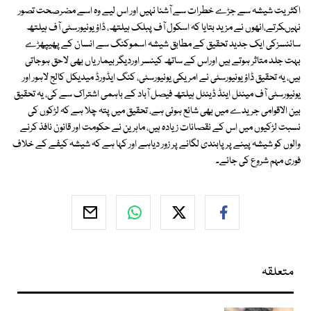
اکثریت شیشہ سے جڑے خطرات سے آشنا نہیں اور اس لیے وہ اسے مضرصحت تصور
نہیںکرتے،انھوں نے مزید بتایا کہ اسکول آف پبلک ہیلتھ، ڈاؤ یونیورسٹی آف ہیلتھ
سائنسزکی ایک جدید تحقیق کے مطابق شیشہ اسموکنگ سے انسان کے پھیپھڑے
بہت جلد متاثر ہوتے ہیں اوراس کے ساتھ کینسر اوردیگر بیماریاں بھی لاحق ہوجاتی
ہیں، یہ تحقیق ڈاؤ یونیورسٹی نے امریکی یونیورسٹی، کنگ ایڈورڈ میدیکل کالج لاہور اور
یونیورسٹی آف مینٹل اینڈ ڈینٹل ہیلتھ فیصل آباد کے باہمی اشتراک سے کی، یہ تحقیق
بین الاقوامی جریدے میں بھی شائع ہوئی ہے، تحقیق میں پتہ چلا ہے کہ لڑکوں کی
نسبت لڑکیوں میں اس کے نقصانات زیادہ ہیں، ماہرین نے حکومت اور قانون نافذ کرنے
والوں کو شیشہ پینے پر پابندی لگانے پر زور دیاہے اور کہا ہے کہ شیشہ کیفے کے خلاف
فوری مہم شروع کی جائے۔
متعلقہ