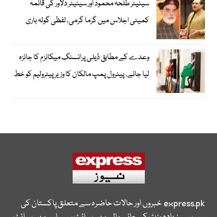
سینیٹر طلحہ محمود اور سینیٹر دلاور کی قائمہ
کمیٹی اجلاس میں گرما گرمی، لفظی گولہ باری
وعدے کے مطابق ڈیلی پرائسنگ میکانزم کا جائزہ
لیا جائے، پیٹرول پمپ مالکان کا وزیرپیٹرولیم کو خط
express.pk
خبروں اور حالات حاضرہ سے متعلق پاکستان کی