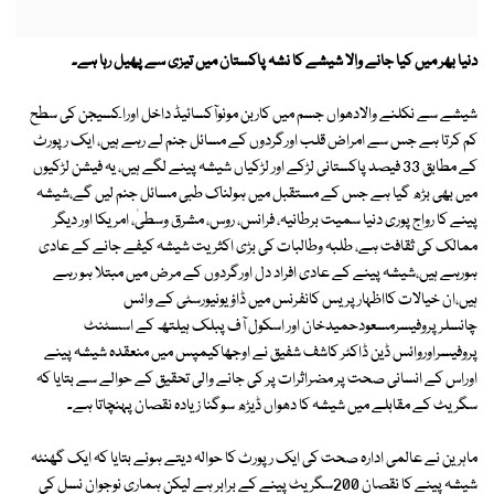
دنیا بھر میں کیا جانے والا شیشے کا نشہ پاکستان میں تیزی سے پھیل رہا ہے۔
شیشے سے نکلنے والادھواں جسم میں کاربن مونوآکسائیڈ داخل اورا ٓکسیجن کی سطح
کم کرتا ہے جس سے امراض قلب اورگردوں کے مسائل جنم لے رہے ہیں، ایک رپورٹ
کے مطابق 33 فیصد پاکستانی لڑکے اور لڑکیاں شیشہ پینے لگے ہیں، یہ فیشن لڑکیوں
میں بھی بڑھ گیا ہے جس کے مستقبل میں ہولناک طبی مسائل جنم لیں گے،شیشہ
پینے کا رواج پوری دنیا سمیت برطانیہ، فرانس، روس، مشرق وسطیٰ، امریکا اور دیگر
ممالک کی ثقافت ہے، طلبہ وطالبات کی بڑی اکثریت شیشہ کیفے جانے کے عادی
ہورہے ہیں،شیشہ پینے کے عادی افراد دل اورگردوں کے مرض میں مبتلا ہو رہے
ہیں،ان خیالات کااظہار پریس کانفرنس میں ڈاؤ یونیورسٹی کے وائس
چانسلرپروفیسرمسعودحمیدخان اور اسکول آف پبلک ہیلتھ کے اسسٹنٹ
پروفیسراوروائس ڈین ڈاکٹر کاشف شفیق نے اوجھاکیمپس میں منعقدہ شیشہ پینے
اوراس کے انسانی صحت پر مضراثرات پر کی جانے والی تحقیق کے حوالے سے بتایا کہ
سگریٹ کے مقابلے میں شیشہ کا دھواں ڈیڑھ سوگنا زیادہ نقصان پہنچاتا ہے۔
ماہرین نے عالمی ادارہ صحت کی ایک رپورٹ کا حوالہ دیتے ہوئے بتایا کہ ایک گھنٹہ
شیشہ پینے کا نقصان 200سگریٹ پینے کے برابر ہے لیکن ہماری نوجوان نسل کی