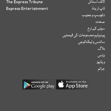
لائف اسٹائل
The Express Tribune
ٹاپ ٹرینڈ
Express Entertainment
دلچسپ و عجیب
صحت
سونے کے نرخ
پیٹرولیم مصنوعات کی قیمتیں
سائنس و ٹیکنالوجی
بلاگ
بزنس
ویڈیوز
جرائم