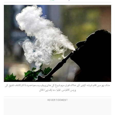
ملک بھر میں قائم شیشہ کیفے کے خلاف فوری مہم شروع کی جائے،پروفیسرمسعودحمید،ڈاکٹرکاشف شفیق کی
پریس کانفرنس . فوٹو اے ایف پی/ فائل