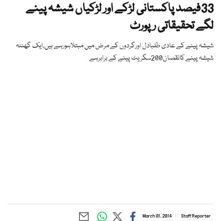
33فیصد پاکستانی لڑکے اور لڑکیاں شیشہ پینے
لگے تحقیقاتی رپورٹ
شیشہ پینے کے عادی طلبادل اورگردوں کے مرض میں مبتلاہورہے ہیں،ایک گھنٹہ
شیشہ پینے کانقصان200سگریٹ پینے کے برابرہے
March 01, 2014
Staff Reporter