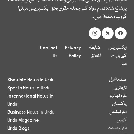
سب سے زیادہ وزٹ کی جانے والی ویب سائٹ ہے۔ اس ویب سائٹ
پر شائع شدہ تمام مواد کے جملہ حقوق بحق ایکسپریس میڈیا
گروپ محفوظ ہیں۔
ایکسپریس
ضابطہ
Privacy
Contact
کے بارے
اخلاق
Policy
Us
میں
صفحۂ اول
Showbiz News in Urdu
تازہ ترین
Sports News in Urdu
غزہ لہو لہو
International News in
پاکستان
Urdu
انٹر نیشنل
Business News in Urdu
کھیل
Urdu Magazine
انٹرٹینمنٹ
Urdu Blogs