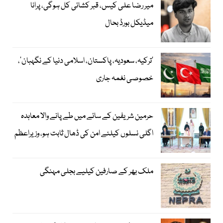
میر رضا علی کیس، قبر کشائی کل ہوگی، پرانا
میڈیکل بورڈ بحال
‘ترکیہ، سعودیہ، پاکستان، اسلامی دنیا کے نگہبان’،
خصوصی نغمہ جاری
حرمین شریفین کے سائے میں طے پانے والا معاہدہ
اگلی نسلوں کیلئے امن کی ڈھال ثابت ہو، وزیراعظم
ملک بھر کے صارفین کیلیے بجلی مہنگی