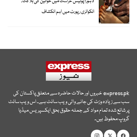
لاہور؛ پولیس حراست میں خواتین کی ہلاکت،
انکوائری رپورٹ میں اہم انکشاف
express.pk
خبروں اور حالات حاضرہ سے متعلق پاکستان کی
سب سے زیادہ وزٹ کی جانے والی ویب سائٹ ہے۔ اس ویب سائٹ
پر شائع شدہ تمام مواد کے جملہ حقوق بحق ایکسپریس میڈیا
گروپ محفوظ ہیں۔