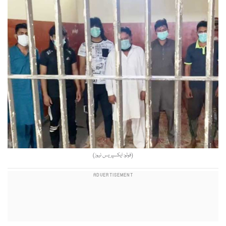
(فوٹو: ایکسپریس نیوز)