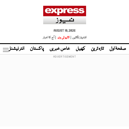
AUGUST 10, 2026
اشتہار لگائیں |
لائیو ٹی وی
| آج کا اخبار
صفحۂ اول
تازہ ترین
کھیل
خاص خبریں
پاکستان
انٹر نیشنل
ٹا