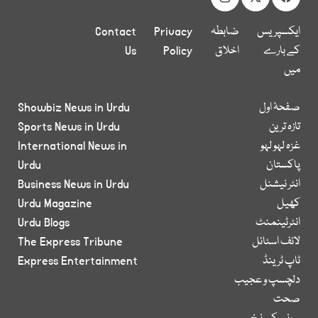
ایکسپریس
ضابطہ
Privacy
Contact
کے بارے
اخلاق
Policy
Us
میں
صفحۂ اول
Showbiz News in Urdu
تازہ ترین
Sports News in Urdu
غزہ لہو لہو
International News in
پاکستان
Urdu
انٹر نیشنل
Business News in Urdu
کھیل
Urdu Magazine
انٹرٹینمنٹ
Urdu Blogs
لائف اسٹائل
The Express Tribune
ٹاپ ٹرینڈ
Express Entertainment
دلچسپ و عجیب
صحت