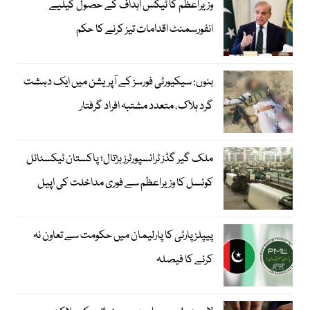
وزیراعظم کا ٹیکس اہداف کے حصول کیلیے
انفورسمنٹ اقدامات تیز کرنے کا حکم
بنوں: سیکیورٹی فورسز کے آپریشن میں ایک دہشت
گرد ہلاک، متعدد مشتبہ افراد گرفتار
ملک گیر گڈز ٹرانسپورٹرز ہڑتال؛ پاکستان ٹیکسٹائل
کونسل کا وزیراعظم سے فوری مداخلت کی اپیل
پیپلزپارٹی کا پارلیمان میں حکومت سے تعاون نہ
کرنے کا فیصلہ