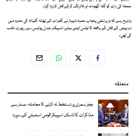
جمعہ کی رات کو گلہ گھونٹ اور فائرنگ کرکے قتل کردیا گیا۔
واضح رہے کہ وزیراعلیٰ پنجاب حمزہ شہباز نے گجرات کے تھانہ گلیانہ کی حدود میں
دو بہنوں کے قتل کے واقعہ کا نوٹس لیتے ہوئے انسپکٹر جنرل پولیس سے رپورٹ طلب
کی تھی۔
متعلقہ
ججز سمری پر دستخط نہ کرنے کا معاملہ، صدر سے
مذاکرات کا ٹاسک اسپیکر قومی اسمبلی کے سپرد