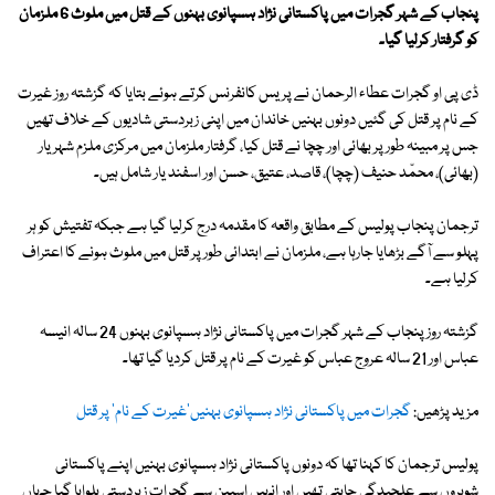
پنجاب کے شہر گجرات میں پاکستانی نژاد ہسپانوی بہنوں کے قتل میں ملوث 6 ملزمان
کو گرفتار کرلیا گیا۔
ڈی پی او گجرات عطاء الرحمان نے پریس کانفرنس کرتے ہوئے بتایا کہ گزشتہ روز غیرت
کے نام پر قتل کی گئیں دونوں بہنیں خاندان میں اپنی زبردستی شادیوں کے خلاف تھیں
جس پر مبینہ طور پر بھائی اور چچا نے قتل کیا، گرفتار ملزمان میں مرکزی ملزم شہریار
(بھائی)، محمّد حنیف (چچا)، قاصد، عتیق، حسن اور اسفند یار شامل ہیں۔
ترجمان پنجاب پولیس کے مطابق واقعہ کا مقدمہ درج کرلیا گیا ہے جبکہ تفتیش کو ہر
پہلو سے آگے بڑھایا جارہا ہے، ملزمان نے ابتدائی طور پر قتل میں ملوث ہونے کا اعتراف
کرلیا ہے۔
گزشتہ روز پنجاب کے شہر گجرات میں پاکستانی نژاد ہسپانوی بہنوں 24 سالہ انیسہ
عباس اور 21 سالہ عروج عباس کو غیرت کے نام پر قتل کردیا گیا تھا۔
مزید پڑھیں:
گجرات میں پاکستانی نژاد ہسپانوی بہنیں'غیرت کے نام' پر قتل
پولیس ترجمان کا کہنا تھا کہ دونوں پاکستانی نژاد ہسپانوی بہنیں اپنے پاکستانی
شوہروں سے علحیدگی چاہتی تھیں اور انہیں اسپین سے گجرات زبردستی بلوایا گیا جہاں