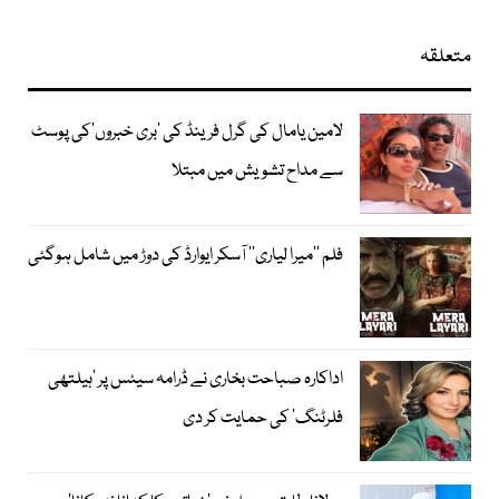
متعلقہ
لامین یامال کی گرل فرینڈ کی ’بری خبروں‘کی پوسٹ
سے مداح تشویش میں مبتلا
فلم ’’میرا لیاری‘‘ آسکر ایوارڈ کی دوڑ میں شامل ہوگئی
اداکارہ صباحت بخاری نے ڈرامہ سیٹس پر ’ہیلتھی
فلرٹنگ‘ کی حمایت کر دی