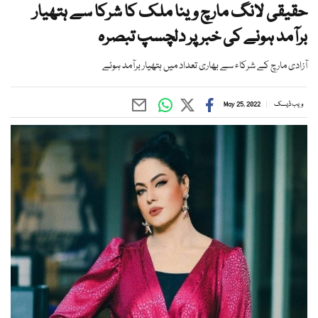
حقیقی لانگ مارچ وینا ملک کا شرکا سے ہتھیار
برآمد ہونے کی خبر پر دلچسپ تبصرہ
آزادی مارچ کے شرکاء سے بھاری تعداد میں ہتھیار برآمد ہوئے
ویب ڈیسک
May 25, 2022