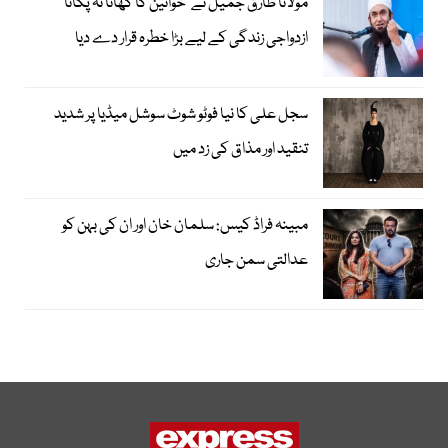
مولانا طارق جمیل نے ’خواتین کا کھانا نہ پکانا‘
ازدواجی زندگی کے لیے بڑا خطرہ قرار دے دیا
سجل علی کا نیا فوٹو شوٹ سوشل میڈیا پر شدید
تنقید اور مذاق کی زد میں
مبینہ فراڈ کیس: سلمان خان اور ان کی بہن کو
عدالتی سمن جاری