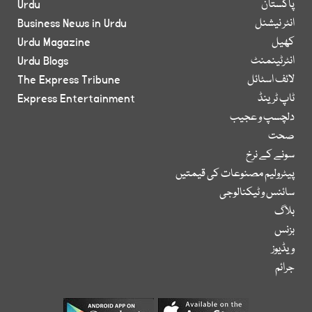
پاکستان
Urdu
انٹر نیشنل
Business News in Urdu
کھیل
Urdu Magazine
انٹرٹینمنٹ
Urdu Blogs
لائف اسٹائل
The Express Tribune
ٹاپ ٹرینڈ
Express Entertainment
دلچسپ و عجیب
صحت
سونے کے نرخ
پیٹرولیم مصنوعات کی قیمتیں
سائنس و ٹیکنالوجی
بلاگ
بزنس
ویڈیوز
جرائم