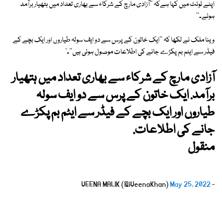
اپنے ٹوئٹ میں کہا ہےکہ ''آزادی مارچ کے شرکاء سے بھاری تعداد میں ہتھیار برآمد
ہوئے۔''
وینا ملک نے لکھا کہ ''ایک خاتون کے پرس سے دو ایف سولہ طیاروں اور ایک بچے کے
فیڈر سے ایٹم بم پکڑے جانے کی اطلاعات موصول ہوئی ہیں''۔'
آزادی مارچ کے شرکاء سے بھاری تعداد میں ہتھیار
برآمد. ایک خاتون کے پرس سے دو ایف سولہ
طیاروں اور ایک بچے کے فیڈر سے ایٹم بم پکڑے
جانے کی اطلاعات.
منقول
May 25, 2022
- VEENA MALIK (@iVeenaKhan)