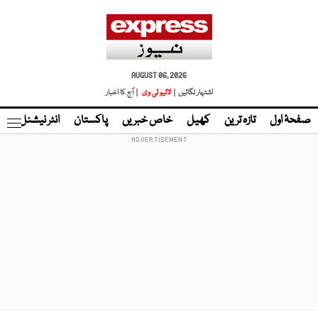
AUGUST 06, 2026
اشتہار لگائیں |
لائیو ٹی وی
| آج کا اخبار
صفحۂ اول
تازہ ترین
کھیل
خاص خبریں
پاکستان
انٹر نیشنل
ٹا