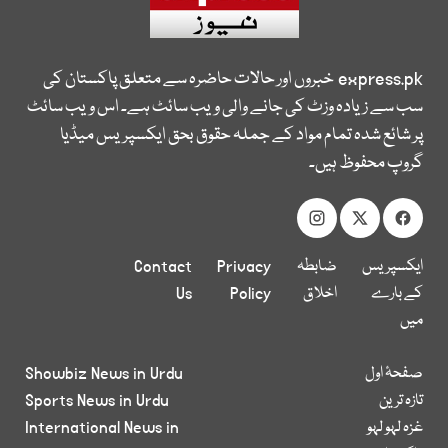
express.pk
خبروں اور حالات حاضرہ سے متعلق پاکستان کی
سب سے زیادہ وزٹ کی جانے والی ویب سائٹ ہے۔ اس ویب سائٹ
پر شائع شدہ تمام مواد کے جملہ حقوق بحق ایکسپریس میڈیا
گروپ محفوظ ہیں۔
ایکسپریس
ضابطہ
Privacy
Contact
کے بارے
اخلاق
Policy
Us
میں
صفحۂ اول
Showbiz News in Urdu
تازہ ترین
Sports News in Urdu
غزہ لہو لہو
International News in