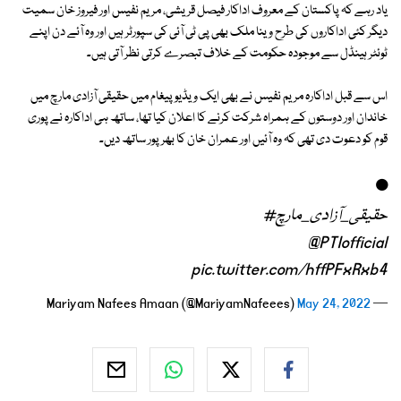
یاد رہے کہ پاکستان کے معروف اداکار فیصل قریشی، مریم نفیس اور فیروز خان سمیت
دیگر کئی اداکاروں کی طرح وینا ملک بھی پی ٹی آئی کی سپورٹر ہیں اور وہ آئے دن اپنے
ٹوئٹر ہینڈل سے موجودہ حکومت کے خلاف تبصرے کرتی نظر آتی ہیں۔
اس سے قبل اداکارہ مریم نفیس نے بھی ایک ویڈیو پیغام میں حقیقی آزادی مارچ میں
خاندان اور دوستوں کے ہمراہ شرکت کرنے کا اعلان کیا تھا، ساتھ ہی اداکارہ نے پوری
قوم کو دعوت دی تھی کہ وہ آئیں اور عمران خان کا بھرپور ساتھ دیں۔
•
#حقیقی_آزادی_مارچ
@PTIofficial
pic.twitter.com/hffPFxRxb4
May 24, 2022
— Mariyam Nafees Amaan (@MariyamNafeees)