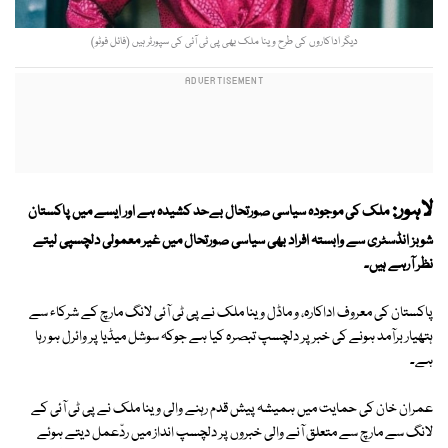
دیگر اداکاروں کی طرح وینا ملک بھی پی ٹی آئی کی سپورٹر ہیں (فائل فوٹو)
لاہور:
ملک کی موجودہ سیاسی صورتحال بےحد کشیدہ ہے اور ایسے میں پاکستان
شوبز انڈسٹری سے وابستہ افراد بھی سیاسی صورتحال میں غیر معمولی دلچسپی لیتے
نظر آرہے ہیں۔
پاکستان کی معروف اداکارہ، و ماڈل وینا ملک نے پی ٹی آئی لانگ مارچ کے شرکاء سے
ہتھیار برآمد ہونے کی خبر پر دلچسپ تبصرہ کیا ہے جوکہ سوشل میڈیا پر وائرل ہو رہا
ہے۔
عمران خان کی حمایت میں ہمیشہ پیش قدم رہنے والی وینا ملک نے پی ٹی آئی کے
لانگ سے مارچ سے متعلق آنے والی خبروں پر دلچسپ انداز میں ردّعمل دیتے ہوئے