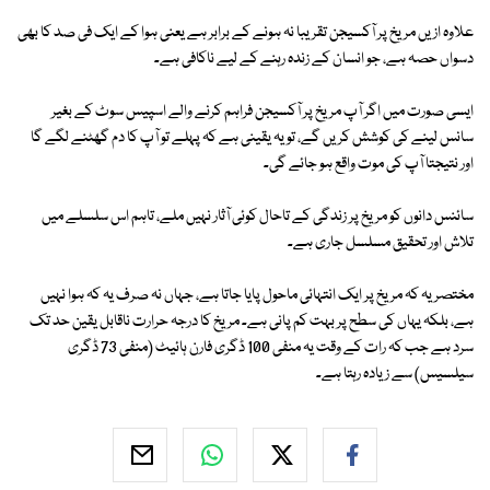
علاوہ ازیں مریخ پر آکسیجن تقریبا نہ ہونے کے برابر ہے یعنی ہوا کے ایک فی صد کا بھی
دسواں حصہ ہے، جو انسان کے زندہ رہنے کے لیے ناکافی ہے۔
ایسی صورت میں اگر آپ مریخ پر آکسیجن فراہم کرنے والے اسپیس سوٹ کے بغیر
سانس لینے کی کوشش کریں گے، تو یہ یقینی ہے کہ پہلے تو آپ کا دم گھٹنے لگے گا
اور نتیجتا آپ کی موت واقع ہو جائے گی۔
سائنس دانوں کو مریخ پر زندگی کے تاحال کوئی آثار نہیں ملے، تاہم اس سلسلے میں
تلاش اور تحقیق مسلسل جاری ہے۔
مختصر یہ کہ مریخ پر ایک انتہائی ماحول پایا جاتا ہے، جہاں نہ صرف یہ کہ ہوا نہیں
ہے، بلکہ یہاں کی سطح پر بہت کم پانی ہے۔ مریخ کا درجہ حرارت ناقابل یقین حد تک
سرد ہے جب کہ رات کے وقت یہ منفی 100 ڈگری فارن ہائیٹ (منفی 73 ڈگری
سیلسیس) سے زیادہ رہتا ہے۔