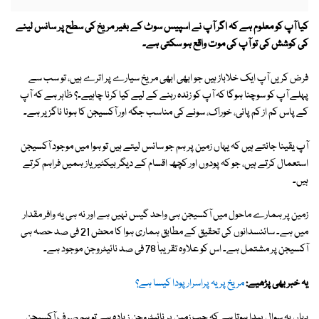
کیا آپ کو معلوم ہے کہ اگر آپ نے اسپیس سوٹ کے بغیر مریخ کی سطح پر سانس لینے
کی کوشش کی تو آپ کی موت واقع ہو سکتی ہے۔
فرض کریں آپ ایک خلاباز ہیں جو ابھی ابھی مریخ سیارے پر اترے ہیں، تو سب سے
پہلے آپ کو سوچنا ہوگا کہ آپ کو زندہ رہنے کے لیے کیا کرنا چاہیے۔؟ ظاہر ہے کہ آپ
کے پاس کم از کم پانی، خوراک، سونے کی مناسب جگہ اور آکسیجن کا ہونا ناگزیر ہے۔
آپ یقینا جانتے ہیں کہ یہاں زمین پر ہم جو سانس لیتے ہیں تو ہوا میں موجود آکسیجن
استعمال کرتے ہیں، جو کہ پودوں اور کچھ اقسام کے دیگر بیکٹیریاز ہمیں فراہم کرتے
ہیں۔
زمین پر ہمارے ماحول میں آکسیجن ہی واحد گیس نہیں ہے اور نہ ہی یہ وافر مقدار
میں ہے۔ سائنسدانوں کی تحقیق کے مطابق ہماری ہوا کا محض 21 فی صد حصہ ہی
آکسیجن پر مشتمل ہے۔ اس کو علاوہ تقریباٰ 78 فی صد نائیٹروجن موجود ہے۔
یہ خبر بھی پڑھیے:
مریخ پر یہ پراسرار پودا کیسا ہے؟
یہاں یہ سوال پیدا ہوتا ہے کہ جب زمین پر نائیٹروجن زیادہ ہے تو ہم صرف آکسیجن