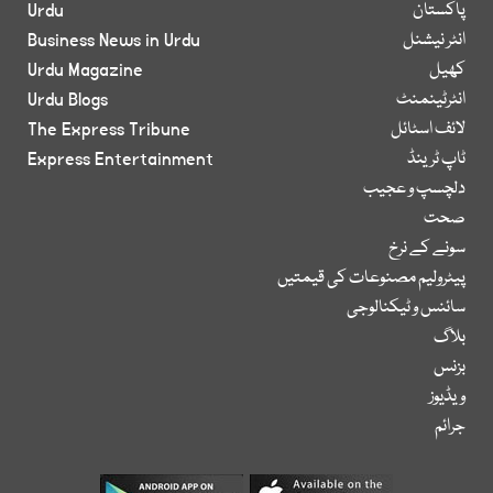
پاکستان
Urdu
انٹر نیشنل
Business News in Urdu
کھیل
Urdu Magazine
انٹرٹینمنٹ
Urdu Blogs
لائف اسٹائل
The Express Tribune
ٹاپ ٹرینڈ
Express Entertainment
دلچسپ و عجیب
صحت
سونے کے نرخ
پیٹرولیم مصنوعات کی قیمتیں
سائنس و ٹیکنالوجی
بلاگ
بزنس
ویڈیوز
جرائم