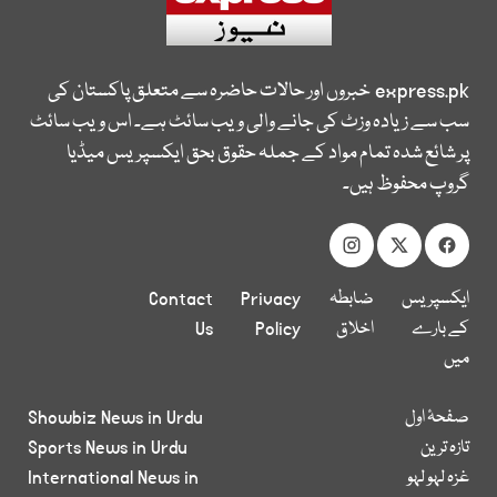
express.pk
خبروں اور حالات حاضرہ سے متعلق پاکستان کی
سب سے زیادہ وزٹ کی جانے والی ویب سائٹ ہے۔ اس ویب سائٹ
پر شائع شدہ تمام مواد کے جملہ حقوق بحق ایکسپریس میڈیا
گروپ محفوظ ہیں۔
ایکسپریس
ضابطہ
Privacy
Contact
کے بارے
اخلاق
Policy
Us
میں
صفحۂ اول
Showbiz News in Urdu
تازہ ترین
Sports News in Urdu
غزہ لہو لہو
International News in