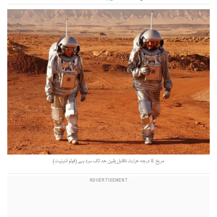
مریخ کا درجہ حرارت ناقابل یقین حد تک سرد ہے (فوٹو انٹرنیٹ)