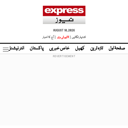
AUGUST 10, 2026
اشتہار لگائیں |
لائیو ٹی وی
| آج کا اخبار
صفحۂ اول
تازہ ترین
کھیل
خاص خبریں
پاکستان
انٹر نیشنل
ٹا