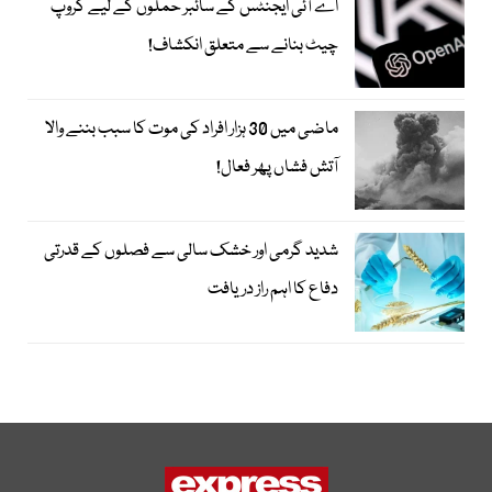
اے آئی ایجنٹس کے سائبر حملوں کے لیے گروپ
چیٹ بنانے سے متعلق انکشاف!
ماضی میں 30 ہزار افراد کی موت کا سبب بننے والا
آتش فشاں پھر فعال!
شدید گرمی اور خشک سالی سے فصلوں کے قدرتی
دفاع کا اہم راز دریافت