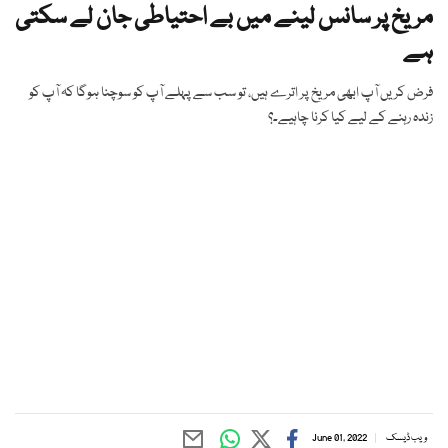
مریخ پر سانس لینے میں بے احتیاطی جان لے سکتی
ہے
فرض کریں آپ ابھی مریخ پر اترے ہیں، تو سب سے پہلے آپ کو سوچنا ہوگا کہ آپ کو
زندہ رہنے کے لیے کیا کرنا چاہیے۔؟
ویب ڈیسک
June 01, 2022