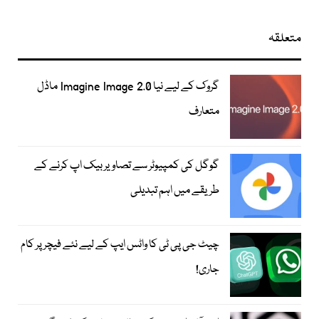
متعلقہ
گروک کے لیے نیا Imagine Image 2.0 ماڈل
متعارف
گوگل کی کمپیوٹر سے تصاویر بیک اپ کرنے کے
طریقے میں اہم تبدیلی
چیٹ جی پی ٹی کا واٹس ایپ کے لیے نئے فیچر پر کام
جاری!