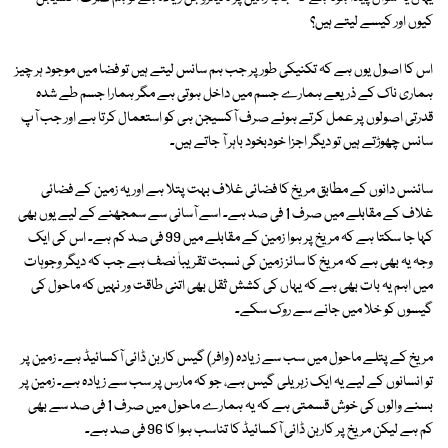
کیوں اور کیسے لیتے ہیں؟
اس کا اصول یوں ہے کہ تکنیکی طور پر جب ہم سانس لیتے ہیں تو فضا میں موجود ہر چیز
ہماری ناک کے ذریعے ہمارے جسم میں داخل ہوتی ہے مگر ہمارا جسم طے شدہ
قدرتی اصولوں پر عمل کرتے ہوئے صرف آکسیجن ہی کو استعمال کرتا ہے اور جب آپ
سانس چھوڑتے ہیں تو دیگر اجزا خودبخود باہر آ جاتے ہیں۔
سائنس دانوں کے مطابق مریخ کا فضائی غلاف بہت پتلا ہے اور یہ زمین کے فضائی
غلاف کے مقابلے میں صرف 1 فی صد ہے۔ اسے آسانی سے سمجھنے کے لیے یوں بھی
کہا جا سکتا ہے کہ مریخ پر ہوا زمین کے مقابلے میں 99 فی صد کم ہے۔ اس کی ایک
وجہ یہ بھی ہے کہ مریخ کا سائز زمین کی نسبت تقریباٰ نصف ہے جب کہ دیگر وجوہات
میں اہم یہ بات بھی ہے کہ یہاں کی کشش ثقل بھی اتنی طاقت ور نہیں کہ ماحول کی
گیسوں کو خلا میں جانے سے روک سکے۔
مریخ کے پتلے ماحول میں سب سے زیادہ (وافر) گیس کاربن ڈائی آکسائیڈ ہے۔ زمین پر
تو انسانوں کے لیے یہ ایک زہریلی گیس ہے، جو کہ مارس پر سب سے زیادہ ہے۔ زمین پر
بسنے والوں کی خوش قسمتی ہے کہ یہ ہمارے ماحول میں صرف 1 فی صد سے بھی
کم ہے لیکن مریخ پر کاربن ڈائی آکسائیڈ کا تناسب ہوا کا 96 فی صد ہے۔