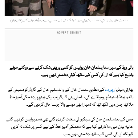
سلمان خان پولیس کی سخت سیکیورٹی میں شوٹنگ کے لئے ممبئی سےحیدرآباد چلے گئے(فائل فوٹو)
بالی ووڈ کے سپر اسٹارسلمان خان پولیس کو کسی پر بھی شک کرنے سے روکتے ہوئے
واضح کیا ہے کہ ان کی کسی کے ساتھ کوئی دشمنی نہیں ہے۔
بھارتی میڈیا
رپورٹ
کے مطابق سلمان خان کے والد سلیم خان کے گارڈز کو ممبئی کے
باندرا بینڈ اسٹینڈ پرومونڈے کی ساحلی پٹی کے قریب ایک بینچ پر دھمکی آمیز خط
ملا تھا جس میں لکھا تھا کہ تمہارا بھی موسے والا جیسا حال کر دیں گے۔
جس کے بعد سلمان خان کی سیکیورٹی سخت کر دی گئی تھی تاہم پولیس کو دیے گئے
حالیہ بیان میں اداکار نے کہا ہے کہ دھمکی آمیز خط کے لیے کسی پر شک نہ کریں
کیونکہ اُن کی کسی کے ساتھ دشمنی نہیں ہے۔