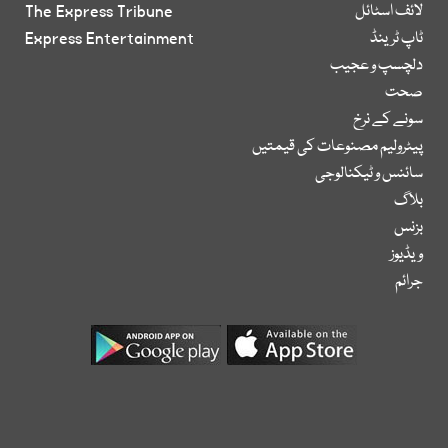
لائف اسٹائل
The Express Tribune
ٹاپ ٹرینڈ
Express Entertainment
دلچسپ و عجیب
صحت
سونے کے نرخ
پیٹرولیم مصنوعات کی قیمتیں
سائنس و ٹیکنالوجی
بلاگ
بزنس
ویڈیوز
جرائم