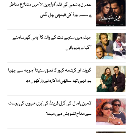
عمران ہاشمی کی فلم ’آوارہ پن 2‘ میں متنازع مناظر
پر سنسر بورڈ کی قینچی چل گئی
جہلم میں سنجے دت کے والد کا آبائی گھر سامنے
آگیا، ویڈیو وائرل
گووندا اور کرشمہ کپور کا تعلق سنیتا آہوجہ سے چھپا
ہوا نہیں تھا، ساتھی اداکارہ نے راز کھول دیا
لامین یامال کی گرل فرینڈ کی ’بری خبروں‘کی پوسٹ
سے مداح تشویش میں مبتلا