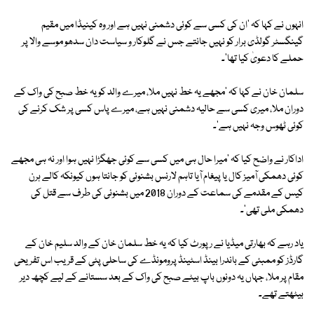
انہوں نے کہا کہ 'ان کی کسی سے کوئی دشمنی نہیں ہے اور وہ کینیڈا میں مقیم
گینگسٹر گولڈی برار کو نہیں جانتے جس نے گلوکار و سیاست دان سدھو موسے والا پر
حملے کا دعویٰ کیا تھا'۔
سلمان خان نے کہا کہ 'مجھے یہ خط نہیں ملا، میرے والد کو یہ خط صبح کی واک کے
دوران ملا، میری کسی سے حالیہ دشمنی نہیں ہے، میرے پاس کسی پر شک کرنے کی
کوئی ٹھوس وجہ نہیں ہے'۔
اداکار نے واضح کیا کہ 'میرا حال ہی میں کسی سے کوئی جھگڑا نہیں ہوا اور نہ ہی مجھے
کوئی دھمکی آمیز کال یا پیغام آیا تاہم لارنس بشنوئی کو جانتا ہوں کیونکہ کالے ہرن
کیس کے مقدمے کی سماعت کے دوران 2018 میں بشنوئی کی طرف سے قتل کی
دھمکی ملی تھی'۔
یاد رہے کہ بھارتی میڈیا نے رپورٹ کیا کہ یہ خط سلمان خان کے والد سلیم خان کے
گارڈز کو ممبئی کے باندرا بینڈ اسٹینڈ پرومونڈے کی ساحلی پٹی کے قریب اس تفریحی
مقام پر ملا، جہاں یہ دونوں باپ بیٹے صبح کی واک کے بعد سستانے کے لیے کچھ دیر
بیٹھتے تھے۔