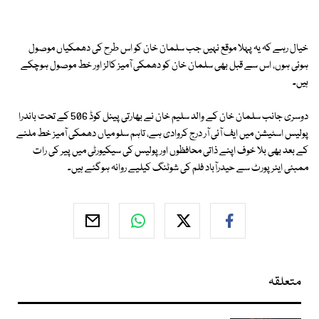
خیال رہے کہ یہ پہلا موقع نہیں جب سلمان خان کو اس طرح کی دھمکیاں موصول
ہوئی ہوں، اس سے قبل بھی سلمان خان کو دھمکی آمیز کالز اور خط موصول ہوچکے
ہیں۔
دوسری جانب سلمان خان کے والد سلیم خان نے بھارتی پینل کوڈ 506 کے تحت باندرا
پولیس اسٹیشن میں ایف آئی آر درج کروادی ہے، تاہم سلو میاں دھمکی آمیز خط ملنے
کے بعد بھی بلا خوف اپنے ذاتی محافظوں اور پولیس کی سیکیورٹی میں پیر کی رات
ممبئی ایئرپورٹ سے حیدرآباد فلم کی شوٹنگ کیلیے روانہ ہوگئے ہیں۔
متعلقہ