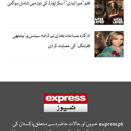
فلم ’’میرا لیاری‘‘ آسکر ایوارڈ کی دوڑ میں شامل ہوگئی
اداکارہ صباحت بخاری نے ڈرامہ سیٹس پر ’ہیلتھی
فلرٹنگ‘ کی حمایت کر دی
express.pk
خبروں اور حالات حاضرہ سے متعلق پاکستان کی