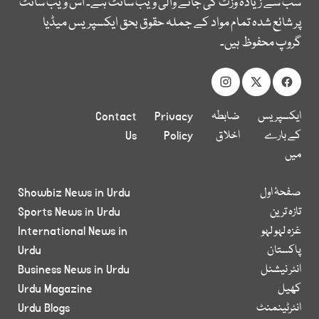
سب سے زیادہ وزٹ کی جانے والی ویب سائٹ ہے۔ اس ویب سائٹ
پر شائع شدہ تمام مواد کے جملہ حقوق بحق ایکسپریس میڈیا
گروپ محفوظ ہیں۔
ایکسپریس
ضابطہ
Privacy
Contact
کے بارے
اخلاق
Policy
Us
میں
صفحۂ اول
Showbiz News in Urdu
تازہ ترین
Sports News in Urdu
غزہ لہو لہو
International News in
پاکستان
Urdu
انٹر نیشنل
Business News in Urdu
کھیل
Urdu Magazine
انٹرٹینمنٹ
Urdu Blogs