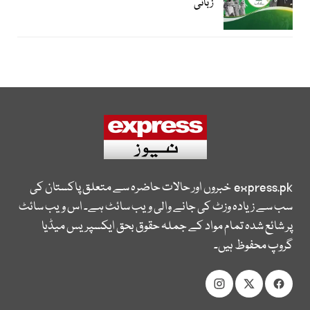
زبانی
express.pk
خبروں اور حالات حاضرہ سے متعلق پاکستان کی
سب سے زیادہ وزٹ کی جانے والی ویب سائٹ ہے۔ اس ویب سائٹ
پر شائع شدہ تمام مواد کے جملہ حقوق بحق ایکسپریس میڈیا
گروپ محفوظ ہیں۔