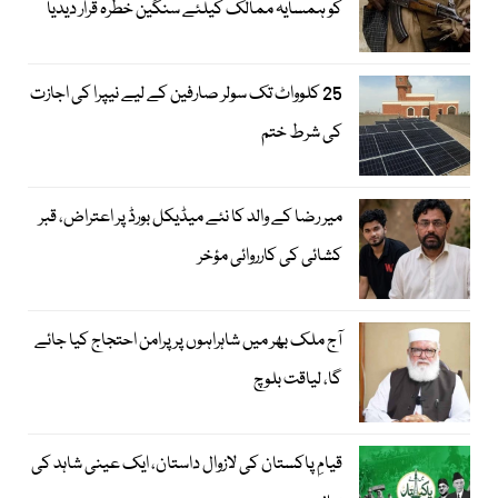
کو ہمسایہ ممالک کیلئے سنگین خطرہ قرار دیدیا
25 کلوواٹ تک سولر صارفین کے لیے نیپرا کی اجازت
کی شرط ختم
میر رضا کے والد کا نئے میڈیکل بورڈ پر اعتراض، قبر
کشائی کی کارروائی مؤخر
آج ملک بھر میں شاہراہوں پر پرامن احتجاج کیا جائے
گا، لیاقت بلوچ
قیامِ پاکستان کی لازوال داستان، ایک عینی شاہد کی