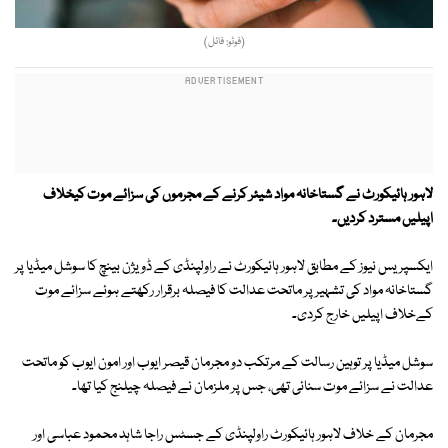
(فوٹو: فائل)
لاہور ہائیکورٹ نے گستاخانہ مواد شیئر کرنے کے مجرموں کی سزائے موت کیخلاف
اپیلیں مسترد کردیں۔
ایکسپریس نیوز کے مطابق لاہور ہائیکورٹ نے راولپنڈی کے ڈویژن بینچ کا سوشل میڈیا پر
گستاخانہ مواد کی تشہیر پر ماتحت عدالت کا فیصلہ برقرار رکھتے ہوئے سزائے موت
کےخلاف اپیلیں خارج کردی۔
سوشل میڈیا پر توہین رسالت کے مرتکب دو مجرمان قیصر ایوب اور امون ایوب کو ماتحت
عدالت نے سزائے موت سنائی تھی، جس پر ملزمان نے فیصلہ چیلنج کیا تھا۔
مجرمان کے خلاف لاہور ہائیکورٹ راولپنڈی کے جسٹس راجا شاہد محمود عباسی اور