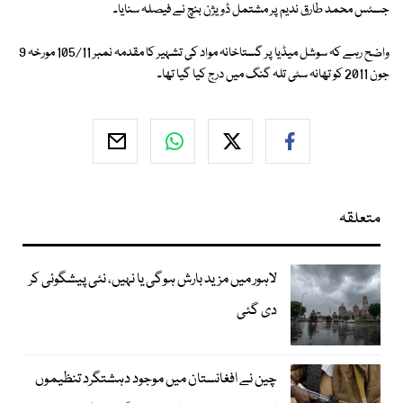
جسٹس محمد طارق ندیم پر مشتمل ڈویژن بنچ نے فیصلہ سنایا۔
واضح رہے کہ سوشل میڈیا پر گستاخانہ مواد کی تشہیر کا مقدمہ نمبر 105/11 مورخہ 9
جون 2011 کو تھانہ سٹی تلہ گنگ میں درج کیا گیا تھا۔
متعلقہ
لاہور میں مزید بارش ہوگی یا نہیں، نئی پیشگوئی کر
دی گئی
چین نے افغانستان میں موجود دہشتگرد تنظیموں