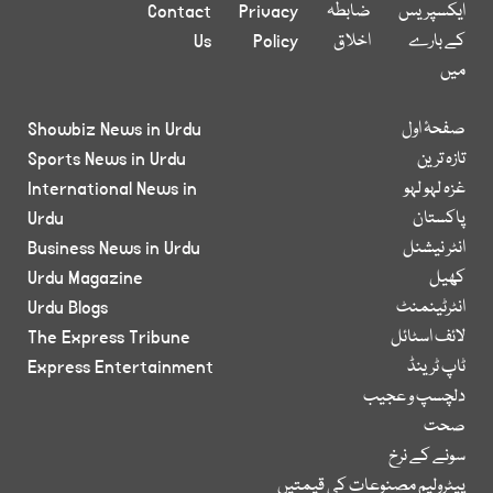
ایکسپریس
ضابطہ
Privacy
Contact
کے بارے
اخلاق
Policy
Us
میں
صفحۂ اول
Showbiz News in Urdu
تازہ ترین
Sports News in Urdu
غزہ لہو لہو
International News in
پاکستان
Urdu
انٹر نیشنل
Business News in Urdu
کھیل
Urdu Magazine
انٹرٹینمنٹ
Urdu Blogs
لائف اسٹائل
The Express Tribune
ٹاپ ٹرینڈ
Express Entertainment
دلچسپ و عجیب
صحت
سونے کے نرخ
پیٹرولیم مصنوعات کی قیمتیں