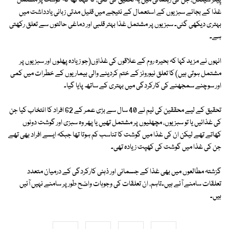
پِینر سینگل، جن کی رہنمائی میں یہ تحقیق کی گئی، کا کہنا تھا کہ گوشت پر مشتمل
غذا کے بجائے سبزیوں کے استعمال کے نتیجے میں قلیل مدتی زبانی یادداشت میں
بہتری دیکھی گئی۔ سبزیوں پر مشتمل غذا بہتر قلبی اور دماغی حالتوں سے تعلق رکھتی
ہے۔
انہوں نے مزید کہا کہ بحیرہ روم کے علاقوں کی غذاؤں(جو زیادہ پھلوں اور سبزیوں پر
مشتمل ہوتی ہیں) کا تعلق نیورونز کے ختم کردینے والی بیماریوں کے خطرات میں کمی
اور سوچنے سمجھنے کی کارکردگی میں بہتری کے ساتھ پایا گیا۔
تحقیق کے لیے محققین کی ٹیم نے 40 سال سے بڑی عمر کے 62 افراد کا انتخاب کیا جن
کی غذائیں یا تو سبزیوں، مچھلیوں پر مشتمل تھیں یا پھر وہ سبزی اور گوشت دونوں
کھاتے تھے لیکن ان کی غذا میں گوشت کا تناسب کم ہوتا تھا جبکہ ایسے افراد بھی تھے
جن کی غذا میں گوشت کی کھپت زیادہ تھی۔
گزشتہ مطالعوں میں بھی غذا کے جسمانی اور ذہنی کارکردگی کے درمیان متعدد
تعلقات سامنے آئے ہیں۔تاہم، ان تعلقات کی وجوہات واضح طور پر سامنے نہیں آئیں
ہیں۔