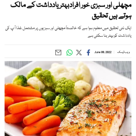
مچھلی اور سبزی خور افرادبہتر یادداشت کے مالک
ہوتے ہیں تحقیق
ایک نئی تحقیق میں معلوم ہوا ہے کہ خالصتاً مچھلی اور سبزیوں پر مشتمل غذا آپ کی
یادداشت کو بہتر بنا سکتی ہے
ویب ڈیسک
June 08, 2022