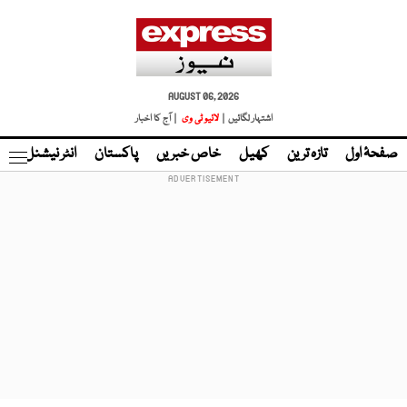
AUGUST 06, 2026
اشتہار لگائیں |
لائیو ٹی وی
| آج کا اخبار
صفحۂ اول
تازہ ترین
کھیل
خاص خبریں
پاکستان
انٹر نیشنل
ٹا