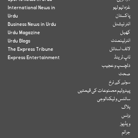
غزہ لہو لہو
International News in
پاکستان
Urdu
انٹر نیشنل
Business News in Urdu
کھیل
Urdu Magazine
انٹرٹینمنٹ
Urdu Blogs
لائف اسٹائل
The Express Tribune
ٹاپ ٹرینڈ
Express Entertainment
دلچسپ و عجیب
صحت
سونے کے نرخ
پیٹرولیم مصنوعات کی قیمتیں
سائنس و ٹیکنالوجی
بلاگ
بزنس
ویڈیوز
جرائم