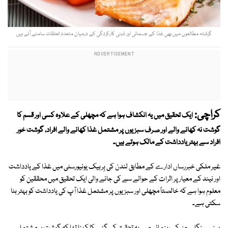
گزشتہ مطالعوں میں بھی غذا کے جسمانی اور ذہنی کارکردگی کے درمیان متعدد تعلقات سامنے آئے ہیں
کراچی:
ایک تحقیق میں یہ انکشاف ہوا ہے کہ مچھلی کے علاوہ کسی اور قسم کا
گوشت نہ کھانے والے اور صرف سبزیوں پر مشتمل غذا کھانے والے افراد، گوشت خور
افراد سے بہتر یادداشت کے مالک ہوتے ہیں۔
غیر ملکی خبررساں ادارے کے مطابق لندن کی بِربیک یونیورسٹی میں غذا کے یادداشت
اور نیند کے معیار پر اثرات کے حوالے سے کی جانے والی ایک تحقیق میں محققین کو
معلوم ہوا ہے کہ خالصتاً مچھلی اور سبزیوں پر مشتمل غذا آپ کی یادداشت کو بہتر بنا
سکتی ہے۔