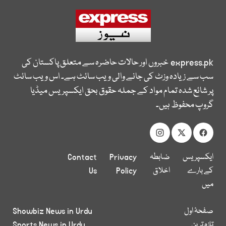
express.pk
خبروں اور حالات حاضرہ سے متعلق پاکستان کی
سب سے زیادہ وزٹ کی جانے والی ویب سائٹ ہے۔ اس ویب سائٹ
پر شائع شدہ تمام مواد کے جملہ حقوق بحق ایکسپریس میڈیا
گروپ محفوظ ہیں۔
ایکسپریس
ضابطہ
Privacy
Contact
کے بارے
اخلاق
Policy
Us
میں
صفحۂ اول
Showbiz News in Urdu
تازہ ترین
Sports News in Urdu