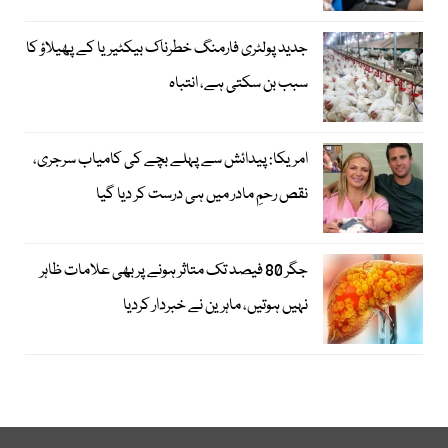
جدید پولٹری فارمنگ خطرناک بیکٹیریا کے پھیلاؤ کا
سبب بن سکتی ہے، انتباہ
امریکا: پیدائش سے پہلے بچے کی کامیاب سرجری،
نقص رحمِ مادر میں ہی درست کر دیا گیا
جگر 80 فیصد تک متاثر ہونے پر بھی علامات ظاہر
نہیں ہوتیں، ماہرین نے خبردار کردیا