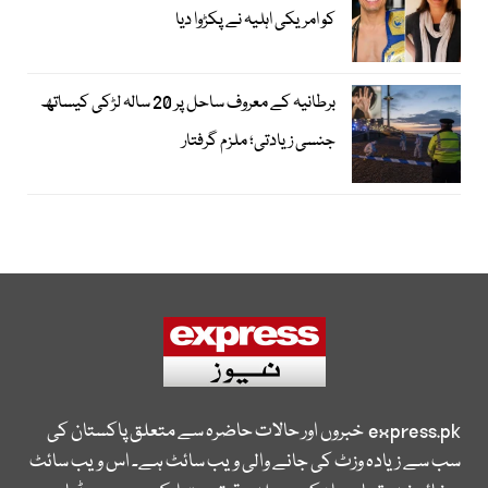
کو امریکی اہلیہ نے پکڑوا دیا
برطانیہ کے معروف ساحل پر 20 سالہ لڑکی کیساتھ
جنسی زیادتی؛ ملزم گرفتار
express.pk
خبروں اور حالات حاضرہ سے متعلق پاکستان کی
سب سے زیادہ وزٹ کی جانے والی ویب سائٹ ہے۔ اس ویب سائٹ