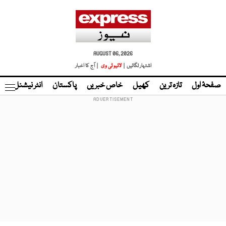
AUGUST 06, 2026
اشتہار لگائیں |
لائیو ٹی وی
| آج کا اخبار
صفحۂ اول
تازہ ترین
کھیل
خاص خبریں
پاکستان
انٹر نیشنل
ٹا