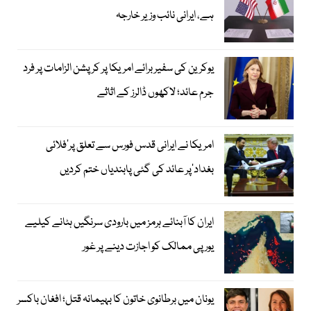
ہے، ایرانی نائب وزیر خارجہ
یوکرین کی سفیر برائے امریکا پر کرپشن الزامات پر فرد
جرم عائد؛ لاکھوں ڈالرز کے اثاثے
امریکا نے ایرانی قدس فورس سے تعلق پر’فلائی
بغداد‘پر عائد کی گئی پابندیاں ختم کردیں
ایران کا آبنائے ہرمز میں بارودی سرنگیں ہٹانے کیلیے
یورپی ممالک کو اجازت دینے پر غور
یونان میں برطانوی خاتون کا بہیمانہ قتل؛ افغان باکسر