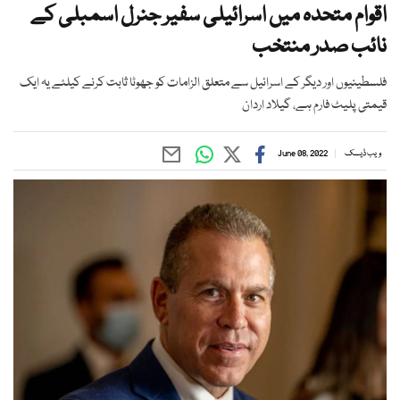
اقوام متحدہ میں اسرائیلی سفیر جنرل اسمبلی کے
نائب صدر منتخب
فلسطینیوں اور دیگر کے اسرائیل سے متعلق الزامات کو جھوٹا ثابت کرنے کیلئے یہ ایک
قیمتی پلیٹ فارم ہے، گیلاد اردان
ویب ڈیسک
June 08, 2022