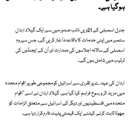
ہوگیا ہے۔
جنرل اسمبلی کے 21ویں نائب صدور میں سے ایک گیلاد اردان
ستمبر میں اپنی خدمات کا باقاعدہ آغاز کریں گے۔ جس سے وہ
اسمبلی کے سالانہ اجلاسوں کی صدارت اور اُن کے ایجنڈوں کی
ترتیب میں شامل ہوں گے۔
اردان کی عہدے پر تقرری سے اسرائیل کو مجموعی طور پر اقوام متحدہ
میں مزید اثر و رسوخ فراہم کیا گیا ہے، گیلاد اردان نے اسے "اقوام
متحدہ میں فلسطینیوں اور دیگر کے اسرائیل سے متعلق الزامات کو
جھوٹا ثابت کرنے کیلئے ایک قیمتی پلیٹ فارم قرار دیا ہے۔