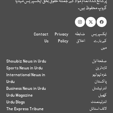
پر شائع شدہ تمام مواد کے جملہ حقوق بحق ایکسپریس میڈیا
گروپ محفوظ ہیں۔
ایکسپریس
ضابطہ
Privacy
Contact
کے بارے
اخلاق
Policy
Us
میں
صفحۂ اول
Showbiz News in Urdu
تازہ ترین
Sports News in Urdu
غزہ لہو لہو
International News in
پاکستان
Urdu
انٹر نیشنل
Business News in Urdu
کھیل
Urdu Magazine
انٹرٹینمنٹ
Urdu Blogs
لائف اسٹائل
The Express Tribune