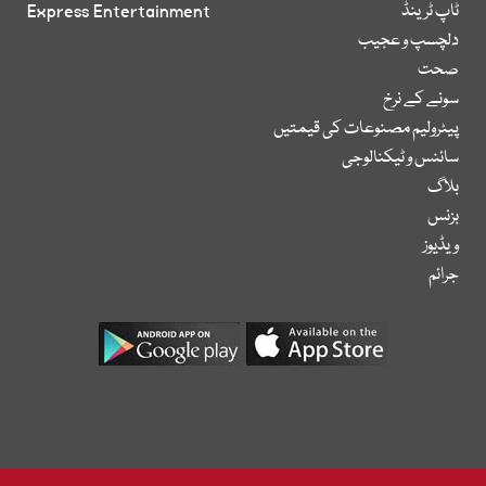
ٹاپ ٹرینڈ
Express Entertainment
دلچسپ و عجیب
صحت
سونے کے نرخ
پیٹرولیم مصنوعات کی قیمتیں
سائنس و ٹیکنالوجی
بلاگ
بزنس
ویڈیوز
جرائم