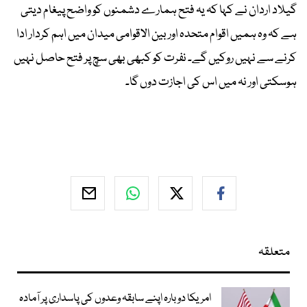
گیلاد اردان نے کہا کہ یہ فتح ہمارے دشمنوں کو واضح پیغام دیتی
ہے کہ وہ ہمیں اقوام متحدہ اور بین الاقوامی میدان میں اہم کردار ادا
کرنے سے نہیں روکیں گے۔ نفرت کو کبھی بھی سچ پر فتح حاصل نہیں
ہوسکتی اور نہ میں اس کی اجازت دوں گا۔
متعلقہ
امریکا دوبارہ اپنے سابقہ وعدوں کی پاسداری پر آمادہ