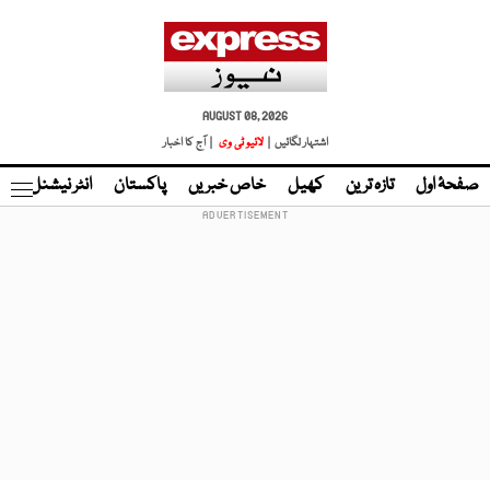
AUGUST 08, 2026
اشتہار لگائیں |
لائیو ٹی وی
| آج کا اخبار
صفحۂ اول
تازہ ترین
کھیل
خاص خبریں
پاکستان
انٹر نیشنل
ٹا