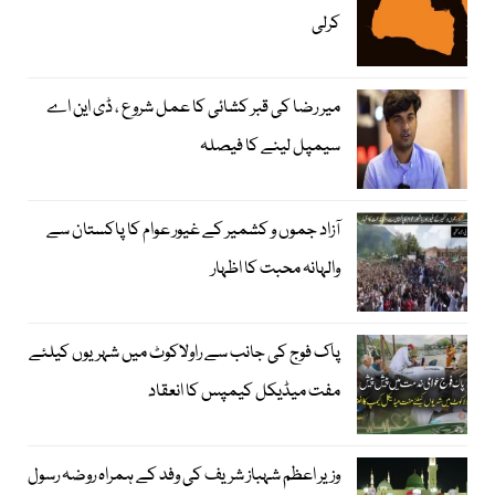
کرلی
میر رضا کی قبر کشائی کا عمل شروع ، ڈی این اے
سیمپل لینے کا فیصلہ
آزاد جموں و کشمیر کے غیور عوام کا پاکستان سے
والہانہ محبت کا اظہار
پاک فوج کی جانب سے راولاکوٹ میں شہریوں کیلئے
مفت میڈیکل کیمپس کا انعقاد
وزیر اعظم شہباز شریف کی وفد کے ہمراہ روضہ رسول