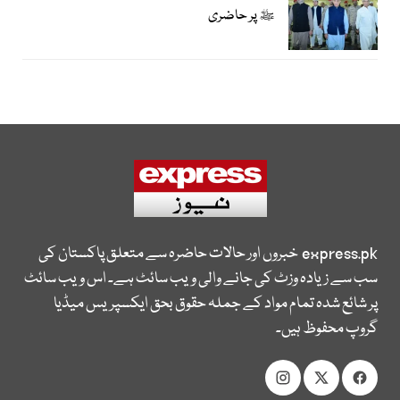
ﷺ پر حاضری
express.pk
خبروں اور حالات حاضرہ سے متعلق پاکستان کی
سب سے زیادہ وزٹ کی جانے والی ویب سائٹ ہے۔ اس ویب سائٹ
پر شائع شدہ تمام مواد کے جملہ حقوق بحق ایکسپریس میڈیا
گروپ محفوظ ہیں۔