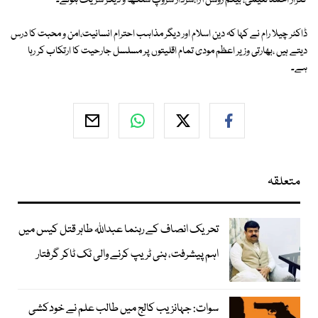
گلزار احمد نعیمی، بیگم روشن آرا،سردار سروپ سنگھ و دیگر شریک ہوئے۔
ڈاکٹر چیلا رام نے کہا کہ دین اسلام اور دیگر مذاہب احترام انسانیت،امن و محبت کا درس
دیتے ہیں ،بھارتی وزیر اعظم مودی تمام اقلیتوں پر مسلسل جارحیت کا ارتکاب کر رہا
ہے۔
متعلقہ
تحریک انصاف کے رہنما عبداللہ طاہر قتل کیس میں
اہم پیشرفت، ہنی ٹریپ کرنے والی ٹک ٹاکر گرفتار
سوات: جہانزیب کالج میں طالب علم نے خودکشی