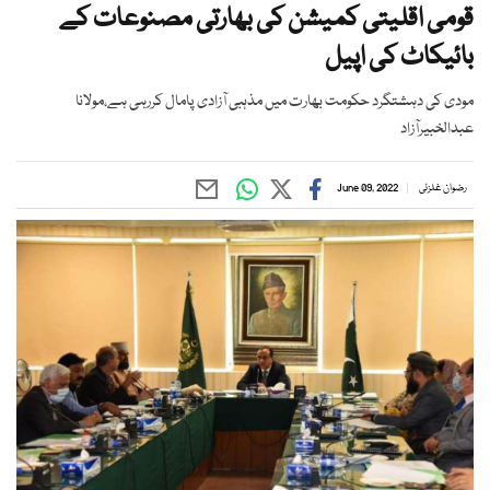
قومی اقلیتی کمیشن کی بھارتی مصنوعات کے
بائیکاٹ کی اپیل
مودی کی دہشتگرد حکومت بھارت میں مذہبی آزادی پامال کررہی ہے،مولانا
عبدالخبیرآزاد
رضوان غلزئی
June 09, 2022