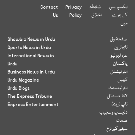
ایکسپریس
ضابطہ
Privacy
Contact
کے بارے
اخلاق
Policy
Us
میں
صفحۂ اول
Showbiz News in Urdu
تازہ ترین
Sports News in Urdu
غزہ لہو لہو
International News in
پاکستان
Urdu
انٹر نیشنل
Business News in Urdu
کھیل
Urdu Magazine
انٹرٹینمنٹ
Urdu Blogs
لائف اسٹائل
The Express Tribune
ٹاپ ٹرینڈ
Express Entertainment
دلچسپ و عجیب
صحت
سونے کے نرخ