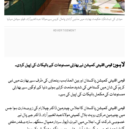
مودی کی دہشتگرد حکومت بھارت میں مذہبی آزادی پامال کررہی ہے،مولانا عبدالخبیرآزاد۔ فوٹو: سوشل میڈیا
لاہور:
قومی اقلیتی کمیشن نے بھارتی مصنوعات کے بائیکاٹ کی اپیل کردی۔
قومی اقلیتی کمیشن پاکستان اور بین المذاہب رہنماؤں کی طرف سے بھارت میں نبی
کریمؐ کی شان میں گستاخی کی شدید مذمت کرتے ہوئے دنیا کے لوگوں سے بھارتی
مصنوعات کی مکمل بائیکاٹ کی اپیل کی ہے۔
قومی اقلیتی کمیشن پاکستان کااجلاس چیئرمین ڈاکٹر چیلارام کی زیرصدارت ہوا جس
میں چئیرمین مرکزی رویت ہلال کمیٹی مولاناعبدالخبیر آزاد، ڈاکٹر جے پال نے
خصوصی شرکت کی۔ اجلاس میں البرٹ ڈیوڈ، سردار ممپال سنگھ، سارہ صفدر، مفتی