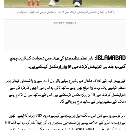
پاکستانی کپتان جلد ہی انٹرنیشنل کرکٹ میں 10 ہزار رنز مکمل کر لیں گے۔ فوٹو : اے ایف پی
ISLAMABAD:
بابر اعظم عظیم بیٹرز کی صف میں شمولیت کے قریب پہنچ
گئے، وہ جلد ہی انٹرنیشنل کرکٹ میں 10 ہزار رنز مکمل کرسکتے ہیں۔
کیریبیئن ٹیم کے خلاف ملتان میں شروع ہونے والی ون ڈے سیریز پاکستانی کپتان بابر
اعظم کیلیے ایک بہت بڑا موقع بھی اپنے ساتھ لائی، وہ اس میں اچھی کارکردگی سے
انٹرنیشنل کرکٹ میں 10 ہزار رنز مکمل کرسکتے ہیں، اس کے ساتھ ہی ان کا نام اپنے
ملک کے عظیم بیٹرز کے ساتھ درج ہوجائے گا۔
بابر کو سیریز سے قبل اس سنگ میل پر پہنچنے کیلیے مزید 202 رنز درکارتھے، انھوں
نے ویسٹ انڈیز کے خلاف پہلے ون ڈے میں سنچری بنا کر اچھا آغاز کیا،وہ اب تک 50
سے زائد کی اوسط سے 901رنز 201انٹرنیشنل میچز میں بنا چکے ہیں، اس دوران انھوں