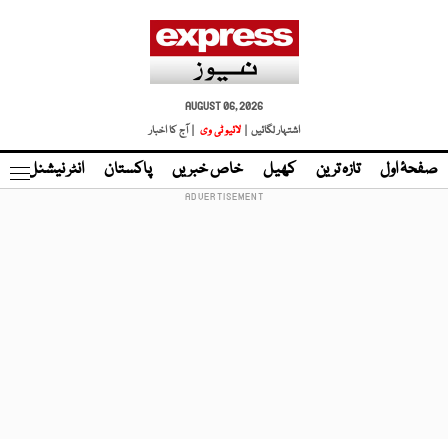
AUGUST 06, 2026
اشتہار لگائیں |
لائیو ٹی وی
| آج کا اخبار
صفحۂ اول
تازہ ترین
کھیل
خاص خبریں
پاکستان
انٹر نیشنل
ٹا