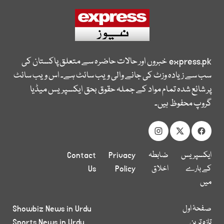
express.pk
خبروں اور حالات حاضرہ سے متعلق پاکستان کی
سب سے زیادہ وزٹ کی جانے والی ویب سائٹ ہے۔ اس ویب سائٹ
پر شائع شدہ تمام مواد کے جملہ حقوق بحق ایکسپریس میڈیا
گروپ محفوظ ہیں۔
ایکسپریس
ضابطہ
Privacy
Contact
کے بارے
اخلاق
Policy
Us
میں
صفحۂ اول
Showbiz News in Urdu
تازہ ترین
Sports News in Urdu