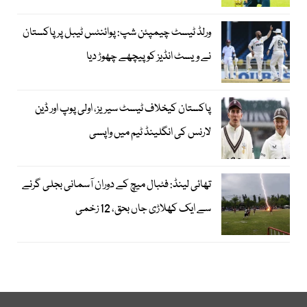
ورلڈ ٹیسٹ چیمپئن شپ: پوائنٹس ٹیبل پر پاکستان
نے ویسٹ انڈیز کو پیچھے چھوڑ دیا
پاکستان کیخلاف ٹیسٹ سیریز، اولی پوپ اور ڈین
لارنس کی انگلینڈ ٹیم میں واپسی
تھائی لینڈ: فٹبال میچ کے دوران آسمانی بجلی گرنے
سے ایک کھلاڑی جاں بحق، 12 زخمی