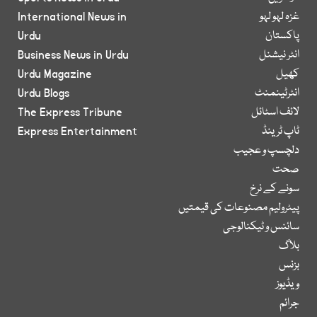
غزہ لہو لہو
International News in
پاکستان
Urdu
انٹر نیشنل
Business News in Urdu
کھیل
Urdu Magazine
انٹرٹینمنٹ
Urdu Blogs
لائف اسٹائل
The Express Tribune
ٹاپ ٹرینڈ
Express Entertainment
دلچسپ و عجیب
صحت
سونے کے نرخ
پیٹرولیم مصنوعات کی قیمتیں
سائنس و ٹیکنالوجی
بلاگ
بزنس
ویڈیوز
جرائم