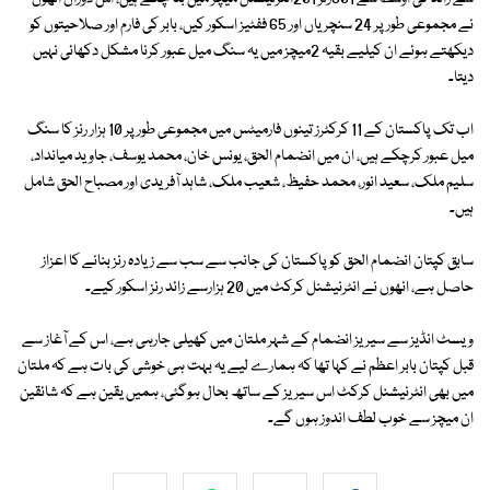
نے مجموعی طور پر 24 سنچریاں اور 65 ففٹیز اسکور کیں، بابر کی فارم اور صلاحیتوں کو
دیکھتے ہوئے ان کیلیے بقیہ 2میچز میں یہ سنگ میل عبور کرنا مشکل دکھائی نہیں
دیتا۔
اب تک پاکستان کے 11 کرکٹرز تینوں فارمیٹس میں مجموعی طور پر 10 ہزار رنز کا سنگ
میل عبور کرچکے ہیں، ان میں انضمام الحق، یونس خان، محمد یوسف، جاوید میانداد،
سلیم ملک، سعید انور، محمد حفیظ، شعیب ملک، شاہد آفریدی اور مصباح الحق شامل
ہیں۔
سابق کپتان انضمام الحق کو پاکستان کی جانب سے سب سے زیادہ رنز بنانے کا اعزاز
حاصل ہے، انھوں نے انٹرنیشنل کرکٹ میں 20 ہزارسے زائد رنز اسکور کیے۔
ویسٹ انڈیز سے سیریز انضمام کے شہر ملتان میں کھیلی جارہی ہے، اس کے آغاز سے
قبل کپتان بابر اعظم نے کہا تھا کہ ہمارے لیے یہ بہت ہی خوشی کی بات ہے کہ ملتان
میں بھی انٹرنیشنل کرکٹ اس سیریز کے ساتھ بحال ہوگئی، ہمیں یقین ہے کہ شائقین
ان میچز سے خوب لطف اندوز ہوں گے۔