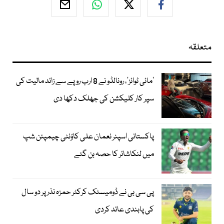
متعلقہ
’مائی ٹوائز‘، رونالڈو نے 8 ارب روپے سے زائد مالیت کی
سپر کار کلیکشن کی جھلک دکھا دی
پاکستانی اسپنر نعمان علی کاؤنٹی چیمپئن شپ
میں لنکاشائر کا حصہ بن گئے
پی سی بی نے ڈومیسٹک کرکٹر حمزہ نذر پر دو سال
کی پابندی عائد کردی