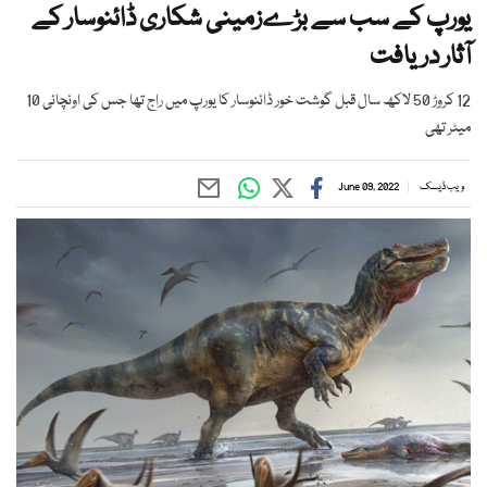
یورپ کے سب سے بڑےزمینی شکاری ڈائنوسار کے
آثار دریافت
12 کروڑ 50 لاکھ سال قبل گوشت خور ڈائنوسار کا یورپ میں راج تھا جس کی اونچائی 10
میٹر تھی
ویب ڈیسک
June 09, 2022