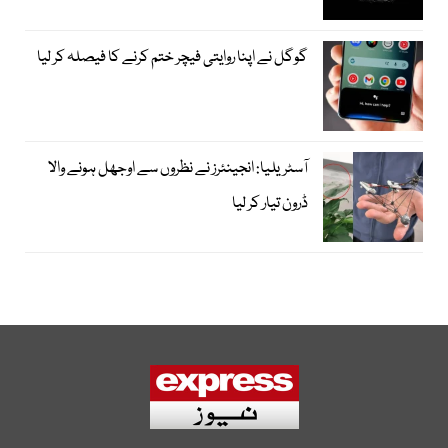
گوگل نے اپنا روایتی فیچر ختم کرنے کا فیصلہ کر لیا
آسٹریلیا: انجینئرز نے نظروں سے اوجھل ہونے والا
ڈرون تیار کر لیا