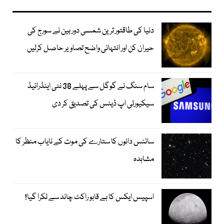
دنیا کی طاقتور ترین شمسی دوربین نے سورج کی
حیران کن اور انتہائی واضح تصاویر حاصل کرلیں
سام سنگ نے گوگل سے پہلے 38 نئی اینڈرائیڈ
سیکیورٹی اپ ڈیٹس کی تصدیق کر دی
سائنس دانوں کا ستارے کی موت کے نایاب منظر کا
مشاہدہ
اسپیس ایکس کا بے قابو راکٹ چاند سے ٹکرا گیا!