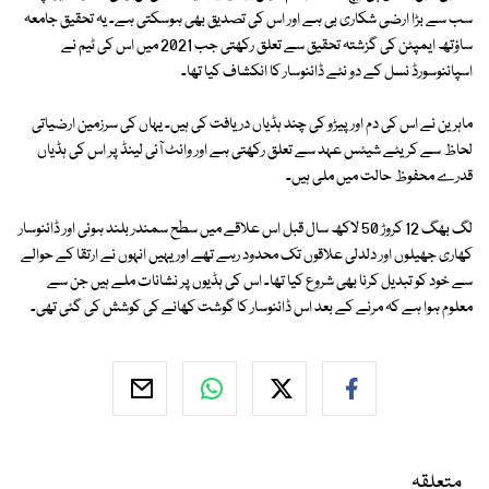
سب سے بڑا ارضی شکاری بی ہے اور اس کی تصدیق بھی ہوسکتی ہے۔ یہ تحقیق جامعہ
ساؤتھ ایمپٹن کی گزشتہ تحقیق سے تعلق رکھتی جب 2021 میں اس کی ٹیم نے
اسپائنوسورڈ نسل کے دو نئے ڈائنوسار کا انکشاف کیا تھا۔
ماہرین نے اس کی دم اور پیڑو کی چند ہڈیاں دریافت کی ہیں۔ یہاں کی سرزمین ارضیاتی
لحاظ سے کریٹے شیئس عہد سے تعلق رکھتی ہے اور وائٹ آئی لینڈ پر اس کی ہڈیاں
قدرے محفوظ حالت میں ملی ہیں۔
لگ بھگ 12 کروڑ 50 لاکھ سال قبل اس علاقے میں سطح سمندر بلند ہوئی اور ڈائنوسار
کھاری جھیلوں اور دلدلی علاقوں تک محدود رہے تھے اور یہیں انہوں نے ارتقا کے حوالے
سے خود کو تبدیل کرنا بھی شروع کیا تھا۔ اس کی ہڈیوں پر نشانات ملے ہیں جن سے
معلوم ہوا ہے کہ مرنے کے بعد اس ڈائنوسار کا گوشت کھانے کی کوشش کی گئی تھی۔
متعلقہ