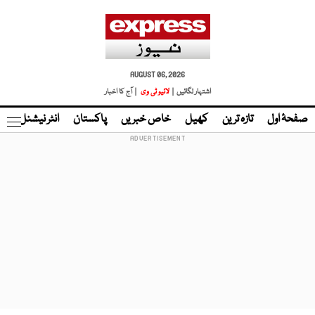
AUGUST 06, 2026
اشتہار لگائیں |
لائیو ٹی وی
| آج کا اخبار
صفحۂ اول
تازہ ترین
کھیل
خاص خبریں
پاکستان
انٹر نیشنل
ٹا