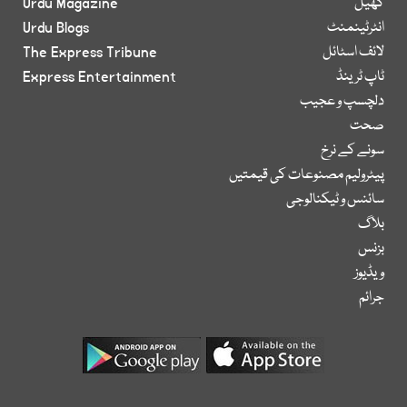
کھیل
Urdu Magazine
انٹرٹینمنٹ
Urdu Blogs
لائف اسٹائل
The Express Tribune
ٹاپ ٹرینڈ
Express Entertainment
دلچسپ و عجیب
صحت
سونے کے نرخ
پیٹرولیم مصنوعات کی قیمتیں
سائنس و ٹیکنالوجی
بلاگ
بزنس
ویڈیوز
جرائم