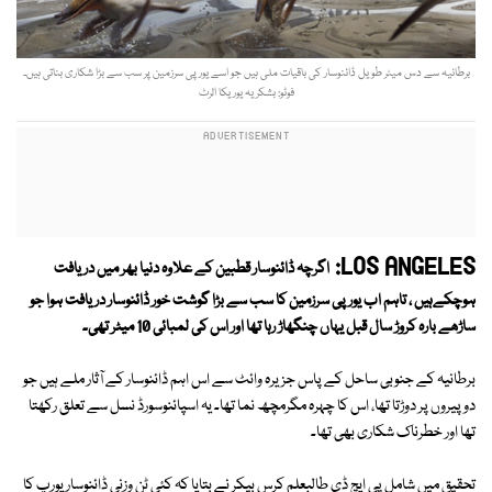
برطانیہ سے دس میٹر طویل ڈائنوسار کی باقیات ملی ہیں جو اسے یورپی سرزمین پر سب سے بڑا شکاری بناتی ہیں۔
فوٹو: بشکریہ یوریکا الرٹ
LOS ANGELES:
اگرچہ ڈائنوسار قطبین کے علاوہ دنیا بھر میں دریافت
ہوچکےہیں ، تاہم اب یورپی سرزمین کا سب سے بڑا گوشت خور ڈائنوسار دریافت ہوا جو
ساڑھے بارہ کروڑ سال قبل یہاں چنگھاڑ رہا تھا اور اس کی لمبائی 10 میٹر تھی۔
برطانیہ کے جنوبی ساحل کے پاس جزیرہ وائٹ سے اس اہم ڈائنوسار کے آثار ملے ہیں جو
دو پیروں پر دوڑتا تھا، اس کا چہرہ مگرمچھ نما تھا۔ یہ اسپائنوسورڈ نسل سے تعلق رکھتا
تھا اور خطرناک شکاری بھی تھا۔
تحقیق میں شامل پی ایچ ڈی طالبعلم کرس بیکر نے بتایا کہ کئی ٹن وزنی ڈائنوسار یورپ کا