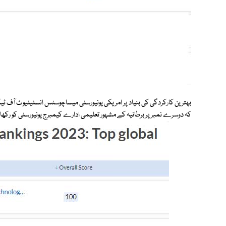
بہترین کارکردگی کی بنیاد پر امریکی یونیورسٹی میساچوسٹس انسٹیٹیوٹ آف
کہ دوسرے نمبر پر برطانیہ کے مشہور تعلیمی ادارے کیمبرج یونیورسٹی کو رکھا