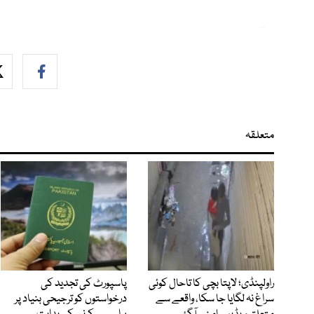
متعلقہ
راولپنڈی؛ لاپتا بچی کا تاحال کوئی
پاسپورٹ کی تجدید کی
سراغ نہ لگایا جا سکا، واقعے سے
درخواستوں کو ترجیحی بنیاد پر