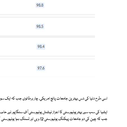
اسی طرح دنیا کی دس بہترین جامعات پانچ امریکی، چار برطانوی جب کہ ایک سو
جب کہ چین کی دو جامعات پیکنگ یونیورسٹی 12 ویں اور ٹسنگ ہوا یونیورسٹی کو 14 ویں نمبر پر رکھا گیا۔