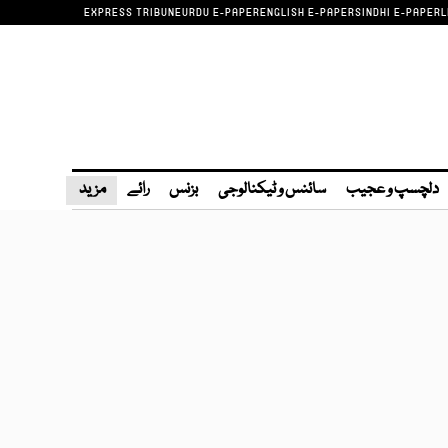
EXPRESS TRIBUNE
URDU E-PAPER
ENGLISH E-PAPER
SINDHI E-PAPER
L
دلچسپ و عجیب
سائنس و ٹیکنالوجی
بزنس
رائے
مزید