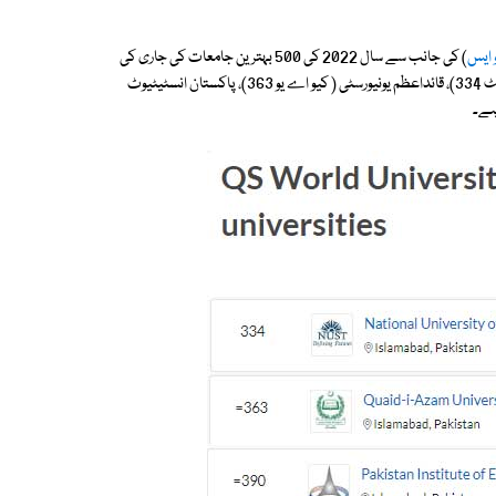
 ایس
) کی جانب سے سال 2022 کی 500 بہترین جامعات کی جاری کی
گئی فہرست میں پاکستان کی نیشنل یونیورسٹی آف سائنسز اینڈ ٹیکنالوجی( نسٹ 334)، قائداعظم یونیورسٹی ( کیو اے یو 363)، پاکستان انسٹیٹیوٹ