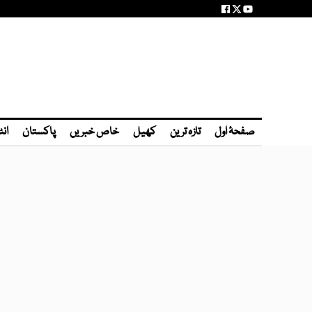
صفحۂ اول
تازہ ترین
کھیل
خاص خبریں
پاکستان
انٹ