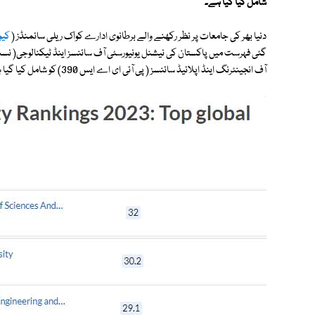
شامل کیا گیا ہے۔
دنیا بھر کی جامعات پر نظر رکھنے والے برطانوی ادارے کواک ریلی سائمنڈز (
کیو
آف انجینئرنگ اینڈ اپلائیڈ سائنسز ( پی آئی ای اے ایس 390) کو شامل کیا گیا ہے۔