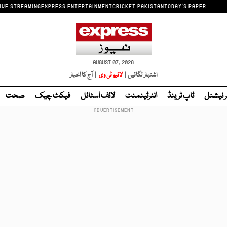
IVE STREAMING
EXPRESS ENTERTAINMENT
CRICKET PAKISTAN
TODAY'S PAPER
AUGUST 07, 2026
اشتہار لگائیں |
لائیو ٹی وی
| آج کا اخبار
ر نیشنل
ٹاپ ٹرینڈ
انٹرٹینمنٹ
لائف اسٹائل
فیکٹ چیک
صحت