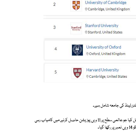
ئٹزرلینڈ کی جامعہ شامل ہے۔
ایشیا کی سب سے بہتر یونیورسٹی کا اعزاز نیشنل یونیورسٹی آف سنگاپور نے حاصل کیا جو عالمی سطح پر 11 ویں پوزیشن حاصل کرنے میں کامیاب رہی