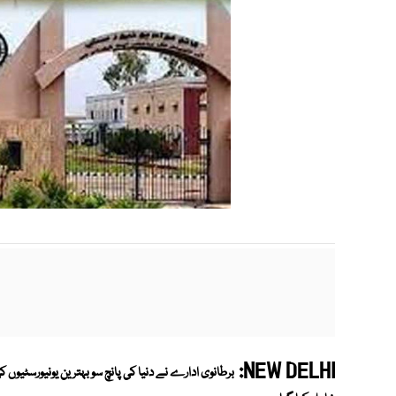
NEW DELHI:
برطانوی ادارے نے دنیا کی پانچ سو بہترین یونیورسٹیو