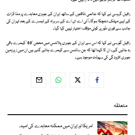
رافیل گروسی نے کہا کہ عالمی طاقتوں کے ساتھ ایران کے جوہری معاہدے پر مذاکرات
کے لیے مہلک دھچکا ہوگا۔ آئی اے ای اے کے سربراہ کے تبصرے کے بعد تہران کی
جانب سے فوری طور پر کوئی مؤقف اختیار نہیں کیا گیا۔
رافیل گورسی نے کہا کہ اس سے ایران کے جوہری پلانٹس میں محض '40' کیمرے باقی
رہ جائیں گے۔ ان کا کہنا تھا کہ جن سائٹس سے کیمرے ہٹائے گئے ہیں ان میں زیرزمین
جوہری افزودگی کی سہولت موجود ہے۔
متعلقہ
امریکا اور ایران میں ممکنہ معاہدے کی امید،