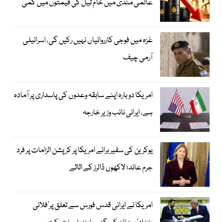
عالمی منڈی میں خام تیل کی قیمتوں میں کمی
غزہ میں فوجی کارروائیاں نہیں رکیں گی، اسرائیلی
آرمی چیف
امریکا دوبارہ اپنے سابقہ وعدوں کی پاسداری پر آمادہ
ہے، ایرانی نائب وزیر خارجہ
یوکرین کی سفیر برائے امریکا پر کرپشن الزامات پر فرد
جرم عائد؛ لاکھوں ڈالرز کے اثاثے
امریکا نے ایرانی قدس فورس سے تعلق پر’فلائی