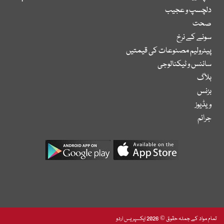
دلچسپ و عجیب
صحت
سونے کے نرخ
پیٹرولیم مصنوعات کی قیمتیں
سائنس و ٹیکنالوجی
بلاگ
بزنس
ویڈیوز
جرائم
تمام مواد کے جملہ حقوق © 2026 ایکسپریس اردو