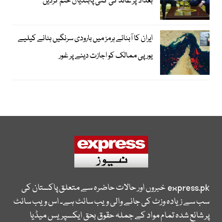
بغداد‘پر عائد کی گئی پابندیاں ختم کردیں
ایران کا آبنائے ہرمز میں بارودی سرنگیں ہٹانے کیلیے
یورپی ممالک کو اجازت دینے پر غور
express.pk
خبروں اور حالات حاضرہ سے متعلق پاکستان کی
سب سے زیادہ وزٹ کی جانے والی ویب سائٹ ہے۔ اس ویب سائٹ
پر شائع شدہ تمام مواد کے جملہ حقوق بحق ایکسپریس میڈیا