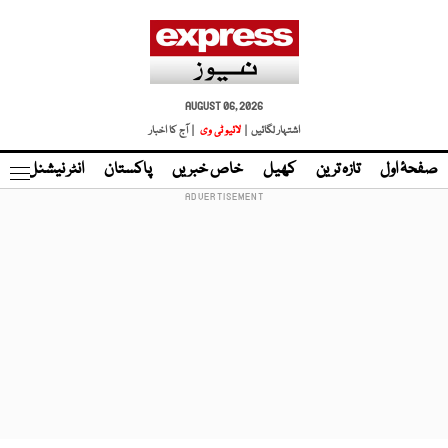
AUGUST 06, 2026
اشتہار لگائیں |
لائیو ٹی وی
| آج کا اخبار
صفحۂ اول
تازہ ترین
کھیل
خاص خبریں
پاکستان
انٹر نیشنل
ٹا