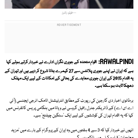
—فوٹو: رائٹرز
RAWALPINDI:
اقوام متحدہ کے جوہری نگراں ادارے نے خبردار کرتے ہوئے کہا
ہے کہ ایران نے اپنے جوہری پلانٹس سے 27 کیمرے ہٹانا شروع کر دیے ہیں اور تہران کے
یہ اقدام 2015 کے ایران جوہری معاہدے کی بحالی کے امکانات کے لیے ایک مہلک
دھچکا ثابت ہو سکتا ہے۔
برطانوی اخبار دی گارجین کی رپورٹ کے مطابق انٹرنیشنل اٹامک انرجی ایجنسی (آئی
اے ای اے) کے ڈائریکٹر جنرل رافیل گروسی نے ویانا میں ہنگامی پریس کانفرنس میں
کہا کہ یہ اقدام تہران کی کوششوں کے لیے ایک 'سنگین چیلنج' ہے۔
انہوں نے خبردار کیا کہ 3 سے 4 ہفتوں میں وہ ایران کے پروگرام کے بارے میں 'مزید
معلومات' فراہم کرنے میں ناکام رہیں گے۔