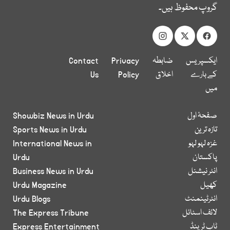
گروپ محفوظ ہیں۔
ایکسپریس
ضابطہ
Privacy
Contact
کے بارے
اخلاق
Policy
Us
میں
صفحۂ اول
Showbiz News in Urdu
تازہ ترین
Sports News in Urdu
غزہ لہو لہو
International News in
پاکستان
Urdu
انٹر نیشنل
Business News in Urdu
کھیل
Urdu Magazine
انٹرٹینمنٹ
Urdu Blogs
لائف اسٹائل
The Express Tribune
ٹاپ ٹرینڈ
Express Entertainment