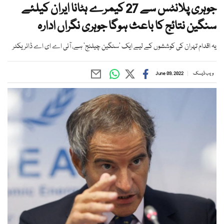
جوہری پلانٹس سے 27 کیمرے ہٹانا ایران کیلئے
سنگین نتائج کا باعث ہوگا جوہری نگراں ادارہ
یہ اقدام تہران کی کوششوں کے لیے ایک ’سنگین چیلنج‘ ہے، آئی اے ای اے ڈائریکٹر
ویب ڈیسک
June 09, 2022