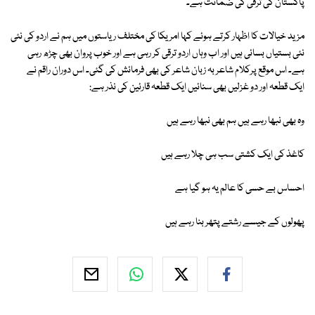
پاکستان کی ترقی کی ضمانت ہے۔
مزید خیالات کا اظہار کرتے ہوئے کہا امریکا کی مختلف ریاستوں میں ہم نے اردو کی نئی
نئی بستیاں بسائی ہیں اور اب وہاں اردو ترقی کر رہی ہے اور خوب پروان بھی چڑھ رہی
ہے۔ اس موقع پرکلام شاعر بہ زبان شاعر کی بھی فرمائش کی گئی۔ اس دوران راقم نے
ایک قطعہ اور دو غزلیں بھی سنائیں ایک قطعہ قارئین کی نذر ہے:
وہ بھی نبھا رہے ہیں ہم بھی نبھا رہے ہیں
کاغذ کی ایک کشتی سب ہی چلا رہے ہیں
احساس بے حسی کا عالم یہ ہو گیا ہے
پھولوں کے جیسے رشتے پتھر بنا رہے ہیں