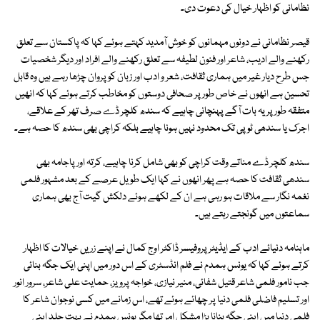
نظامانی کو اظہار خیال کی دعوت دی۔
قیصر نظامانی نے دونوں مہمانوں کو خوش آمدید کہتے ہوئے کہا کہ پاکستان سے تعلق
رکھنے والے ادیب، شاعر اور فنون لطیفہ سے تعلق رکھنے والے افراد اور دیگر شخصیات
جس طرح دیار غیر میں ہماری ثقافت، شعر و ادب اور زبان کو پروان چڑھا رہے ہیں وہ قابل
تحسین ہے انھوں نے خاص طور پر صحافی دوستوں کو مخاطب کرتے ہوئے کہا کہ انھیں
متفقہ طور پر یہ بات آگے پہنچانی چاہیے کہ سندھ کلچر ڈے صرف تھر کے علاقے،
اجرک یا سندھی ٹوپی تک محدود نہیں ہونا چاہیے بلکہ کراچی بھی سندھ کا حصہ ہے۔
سندھ کلچر ڈے مناتے وقت کراچی کو بھی شامل کرنا چاہیے، کرتہ اور پاجامہ بھی
سندھی ثقافت کا حصہ ہے پھر انھوں نے کہا ایک طویل عرصے کے بعد مشہور فلمی
نغمہ نگار سے ملاقات ہو رہی ہے ان کے لکھے ہوئے دلکش گیت آج بھی ہماری
سماعتوں میں گونجتے رہتے ہیں۔
ماہنامہ دنیائے ادب کے ایڈیٹر پروفیسر ڈاکٹر اوج کمال نے اپنے زریں خیالات کا اظہار
کرتے ہوئے کہا کہ یونس ہمدم نے فلم انڈسٹری کے اس دور میں اپنی ایک جگہ بنائی
جب نامور فلمی شاعر قتیل شفائی، منیر نیازی، خواجہ پرویز، حمایت علی شاعر، سرور انور
اور تسلیم فاضلی فلمی دنیا پر چھائے ہوئے تھے، اس زمانے میں کسی نوجوان شاعر کا
فلمی دنیا میں اپنی جگہ بنانا بڑا مشکل امر تھا مگر یونس ہمدم نے بہت جلد اپنی