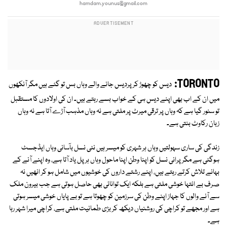
hamdam.younus@gmail.com
TORONTO:
دیس کو چھوڑ کر پردیس جانے والے وہاں بس تو گئے ہیں مگر آنکھوں
میں ان کے اب بھی اپنے دیس ہی کے خواب بسے رہتے ہیں۔ ان کی اولادوں کا مستقبل
تو سنور گیا ہے کہ وہاں پر ترقی میرٹ پر ملتی ہے نہ وہاں مذہب آڑے آتا ہے نہ وہاں
زبان رکاوٹ بنتی ہے۔
زندگی کی ساری سہولتیں وہاں ہر شہری کو میسر ہیں نئی نسل بآسانی وہاں ایڈجسٹ
ہوگئی ہے مگر پرانی نسل کو اپنا وطن اپنا ماحول وہاں ہر پل یاد آتا ہے، وہ اپنے آنے کے
بہانے تلاش کرتے رہتے ہیں، اپنے رشتے داروں کی خوشیوں میں شامل ہو کر انھیں نہ
صرف بے انتہا خوشی ملتی ہے بلکہ ایک توانائی بھی حاصل ہوتی ہے جب بیرون ملک
سے آنے والوں کا جہاز اپنے وطن کی سرزمین کو چھوتا ہے تو بے پایاں خوشی میسر ہوتی
ہے اور مجھے تو کراچی کی روشنیاں دیکھ کر بڑی طمانیت ملتی ہے، کراچی میرا شہر رہا
ہے۔