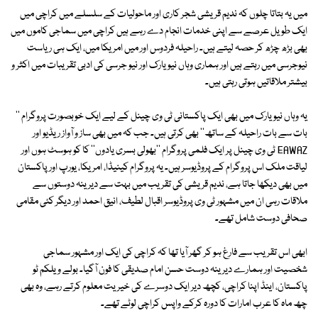
میں یہ بتاتا چلوں کہ ندیم قریشی شجر کاری اور ماحولیات کے سلسلے میں کراچی میں
ایک طویل عرصے سے اپنی خدمات انجام دے رہے ہیں کراچی میں سماجی کاموں میں
بھی بڑھ چڑھ کر حصہ لیتے ہیں۔ راحیلہ فردوس اور میں امریکا میں، ایک ہی ریاست
نیوجرسی میں رہتے ہیں اور ہماری وہاں نیو یارک اور نیو جرسی کی ادبی تقریبات میں اکثر و
بیشتر ملاقاتیں ہوتی رہتی ہیں۔
یہ وہاں نیویارک میں بھی ایک پاکستانی ٹی وی چینل کے لیے ایک خوبصورت پروگرام ''
بات سے بات راحیلہ کے ساتھ'' بھی کرتی ہیں۔ جب کہ میں بھی ساز و آواز ریڈیو اور
EAWAZ ٹی وی چینل پر ایک فلمی پروگرام ''بھولی بسری یادوں'' کا کو ہوسٹ ہوں اور
لیاقت ملک اس پروگرام کے پروڈیوسر ہیں۔ یہ پروگرام کینیڈا، امریکا، یورپ اور پاکستان
میں بھی دیکھا جاتا ہے، ندیم قریشی کی تقریب میں بہت سے دیرینہ دوستوں سے
ملاقات رہی ان میں مشہور ٹی وی پروڈیوسر اقبال لطیف، انیق احمد اور دیگر کئی مقامی
صحافی دوست شامل تھے۔
ابھی اس تقریب سے فارغ ہو کر گھر آیا تھا کہ کراچی کی ایک اور مشہور سماجی
شخصیت اور ہمارے دیرینہ دوست حسن امام صدیقی کا فون آگیا۔ بولے ویلکم ٹو
پاکستان، اینڈ اپنا کراچی، کچھ دیر ایک دوسرے کی خیریت معلوم کرتے رہے، وہ بھی
چھ ماہ کا عرب امارات کا دورہ کرکے واپس کراچی لوٹے تھے۔