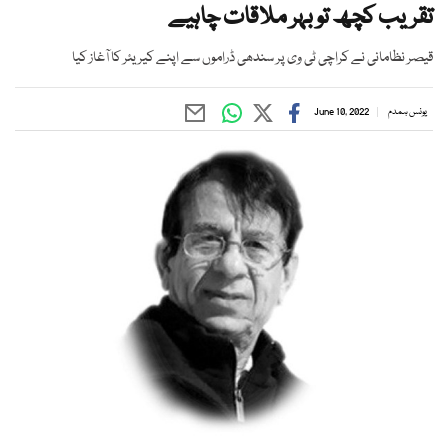
تقریب کچھ تو بہر ملاقات چاہیے
قیصر نظامانی نے کراچی ٹی وی پر سندھی ڈراموں سے اپنے کیریئر کا آغاز کیا
یونس ہمدم
June 10, 2022