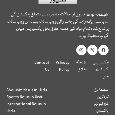
express.pk
خبروں اور حالات حاضرہ سے متعلق پاکستان کی
سب سے زیادہ وزٹ کی جانے والی ویب سائٹ ہے۔ اس ویب سائٹ
پر شائع شدہ تمام مواد کے جملہ حقوق بحق ایکسپریس میڈیا
گروپ محفوظ ہیں۔
ایکسپریس
ضابطہ
Privacy
Contact
کے بارے
اخلاق
Policy
Us
میں
صفحۂ اول
Showbiz News in Urdu
تازہ ترین
Sports News in Urdu
غزہ لہو لہو
International News in
پاکستان
Urdu