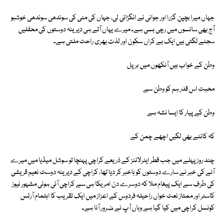
جہاں میرا بچپن گزرا اور جوانی نے انگڑائی لی، جہاں کی مٹی کی سوندھی سوندھی خوشبو
آج بھی سانسوں میں رچی بسی ہے۔ میرے یہاں آتے ہی دیرینہ دوستوں کی محفلیں
سجنے لگتی ہیں ایک بے کراں سکون اور لذت بھری راحت ملتی ہے۔
وطن کے خواب ہیں آنکھوں میں ہر پل
محبت اس قدر ہم کو وطن سے
وطن کے پیار کا ایسا نشہ ہے
کہ کانٹے بھی لگیں اچھے چمن کے
چند روز پہلے میں جب قطر ایئرلائنز کے ذریعے کراچی پہنچا تو سوشل میڈیا میں میرے
آنے کی خبر نے سارے دوستوں کو باخبر کر دیا تھا، کراچی کے دیرینہ دوست نعیم قریشی
کی طرف سے ایک پیغام ملا کہ دوسرے دن امریکا ہی سے کراچی آئی ہوئی مشہور نیوز
کاسٹر اور ممتاز نعت خواں راحیلہ فردوس کے اعزاز میں ایک تقریب کا اہتمام آرٹس
کونسل کراچی میں کیا گیا ہے وہاں آپ نے ضرور آنا ہے۔