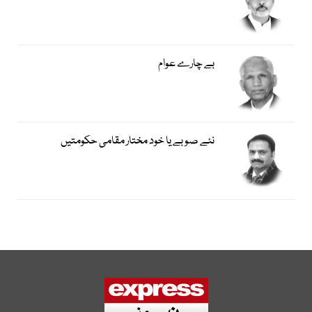
بے چارے عوام
نئے صوبے یا خود مختار مقامی حکومتیں