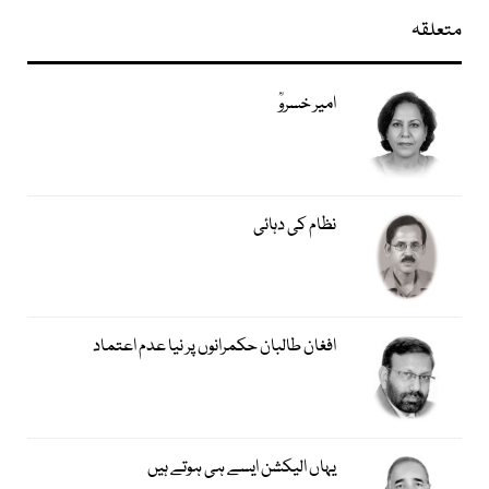
متعلقہ
امیر خسروؒ
نظام کی دہائی
افغان طالبان حکمرانوں پر نیا عدم اعتماد
یہاں الیکشن ایسے ہی ہوتے ہیں