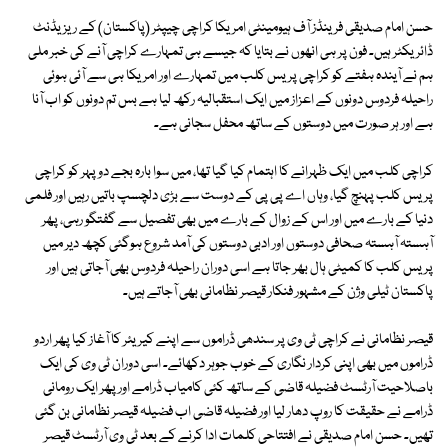
حسن امام صدیقی فرینڈز آف ہیومینٹی امریکا کراچی چیپٹر (پاکستان) کے ریزیڈنٹ
ڈائریکٹر ہیں۔ فون پر ہی انھوں نے بتایا کہ جیسے ہی تمہارے کراچی آنے کی خبر ملی
ہم نے آیندہ ہفتے کو کراچی پریس کلب میں تمہارے اور امریکا ہی سے آئی ہوئی
راحیلہ فردوس دونوں کے اعزاز میں ایک استقبالیہ رکھ لیا ہے بس تم دونوں کو اب آنا
ہے اور ہر صورت میں دوستوں کے ساتھ محفل سجانی ہے۔
کراچی کلب میں ایک ظہرانے کا اہتمام کیا گیا تھا، میں سوا بارہ بجے دوپہر کو کراچی
پریس کلب پہنچ گیا، وہاں اے پی پی کے دوست سے بڑی دلچسپ باتیں رہیں اور فلمی
دنیا کے بارے میں اور اس کے زوال کے بارے میں بھی تفصیل سے گفتگو رہی، پھر
آہستہ آہستہ صحافی دوستوں اور ادبی دوستوں کی آمد شروع ہوگئی کچھ دیر میں
پریس کلب کا کمیٹی ہال بھر جاتا ہے اسی دوران راحیلہ فردوس بھی آجاتی ہیں اور
پاکستان ٹیلی وژن کے مشہور فنکار قیصر نظامانی بھی آجاتے ہیں۔
قیصر نظامانی نے کراچی ٹی وی پر سندھی ڈراموں سے اپنے کیریئر کا آغاز کیا پھر اردو
ڈراموں میں بھی اپنی کردار نگاری کے خوب جوہر دکھائے۔ اسی دوران ٹی وی کی ایک
باصلاحیت آرٹسٹ فضیلہ قاضی کے ساتھ کئی کامیاب ڈرامے اور پھر ایک رومانی
ڈرامے نے حقیقت کا روپ دھار لیا اور فضیلہ قاضی اب فضیلہ قیصر نظامانی بن گئی
تھیں۔ حسن امام صدیقی نے افتتاحی کلمات ادا کرنے کے بعد ٹی وی آرٹسٹ قیصر