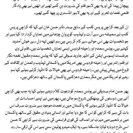
پہچان پیدا کی اور یہ بھی لاہور فلم کی ضرورت بن گئے تھے اور انھوں نے بھی یادگار
فلمی نغمات تحریر کیے اور یہ بھی لاہور انڈسٹری پر چھا گئے تھے۔
ان کے بعد کراچی پریس کلب کے سابق صدر طاہر حسن خان نے کہا کہ کراچی پریس
کلب نے ہمیشہ ہی سے آرٹ و تہذیب کو پروان چڑھانے میں نمایاں کردار ادا کیا ہے اور
جو شخصیات بھی اس حوالے سے کام کر رہی ہیں ہم انھیں تہہ دل سے خوش آمدید
کہتے ہیں۔ یونس ہمدم اور راحیلہ فردوس ایسی نمایاں شخصیات ہیں۔ فلم ٹی وی
جرنلسٹ ایسوسی ایشن کے اطہر جاوید صوفی نے کہا کہ یونس ہمدم مقبول نغمہ نگار
اور فلم رائٹر ہیں اور راحیلہ فردوس بھی امریکا میں پاکستانی تہذیب و تمدن اور ثقافت کے
فروغ میں پیش پیش ہیں۔ راحیلہ فردوس نے بھی خیالات کا اظہار کرتے ہوئے کہا ہم
رہتے تو امریکا میں ہیں مگر ہماری دھڑکنیں پاکستان کے ساتھ دھڑکتی ہیں۔
پھر حسن امام صدیقی نے یونس ہمدم کو دعوت کلام دیتے ہوئے کہا یہ جب بھی کراچی
آتے ہیں، دوستوں کی بیٹھکیں شروع ہو جاتی ہیں۔ پھر میں نے اپنے احساسات اور
خیالات کا اظہار کرتے ہوئے کہ پاکستان میں ہر نعمت موجود ہے ضرورت صرف اس
بات کی ہے کہ کراچی کو اس کا حق دیا جائے اور انسانی بنیادی حقوق کے ساتھ پاکستان
میں ہر شعبے میں میرٹ اور انصاف کی فوری فراہمی کی ضرورت ہے کراچی کا حسن
اسی طرح دوبارہ لوٹایا جاسکتا ہے۔ یہ ایک میٹرو پولیٹن سٹی ہے اس کی ترقی سارے