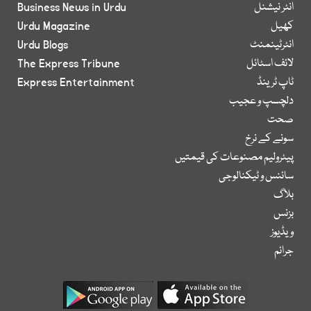
انٹر نیشنل
Business News in Urdu
کھیل
Urdu Magazine
انٹرٹینمنٹ
Urdu Blogs
لائف اسٹائل
The Express Tribune
ٹاپ ٹرینڈ
Express Entertainment
دلچسپ و عجیب
صحت
سونے کے نرخ
پیٹرولیم مصنوعات کی قیمتیں
سائنس و ٹیکنالوجی
بلاگ
بزنس
ویڈیوز
جرائم