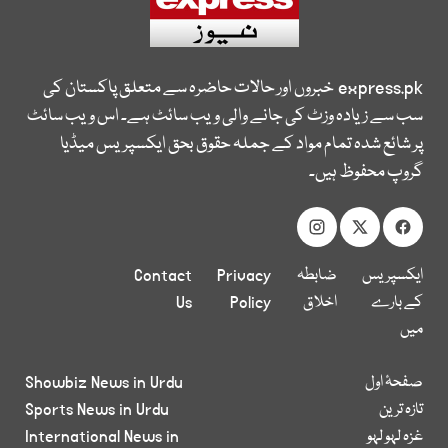
express.pk
خبروں اور حالات حاضرہ سے متعلق پاکستان کی
سب سے زیادہ وزٹ کی جانے والی ویب سائٹ ہے۔ اس ویب سائٹ
پر شائع شدہ تمام مواد کے جملہ حقوق بحق ایکسپریس میڈیا
گروپ محفوظ ہیں۔
ایکسپریس
ضابطہ
Privacy
Contact
کے بارے
اخلاق
Policy
Us
میں
صفحۂ اول
Showbiz News in Urdu
تازہ ترین
Sports News in Urdu
غزہ لہو لہو
International News in