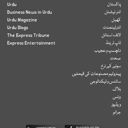
پاکستان
Urdu
انٹر نیشنل
Business News in Urdu
کھیل
Urdu Magazine
انٹرٹینمنٹ
Urdu Blogs
لائف اسٹائل
The Express Tribune
ٹاپ ٹرینڈ
Express Entertainment
دلچسپ و عجیب
صحت
سونے کے نرخ
پیٹرولیم مصنوعات کی قیمتیں
سائنس و ٹیکنالوجی
بلاگ
بزنس
ویڈیوز
جرائم