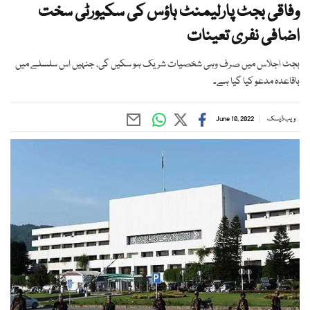
وفاقی بجٹ پارلیمنٹ ہاؤس کی سکیورٹی سخت
اضافی نفری تعینات
بجٹ اجلاس میں صرف وہی شخصیات شریک ہو سکیں گی، جنہیں اس سلسلے میں
باقاعدہ مدعو کیا گیا ہے۔
ویب ڈیسک
June 10, 2022