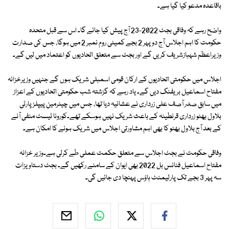
باقاعدہ مدعو کیا گیا ہے۔
واضح رہے کہ وفاقی بجٹ 2022-23 آج پیش کیا جائے گا۔ اس سے قبل متحدہ
حکومت کا اہم اجلاس آج دوپہر 2 بجے کمیٹی روم نمبر 2 میں ہوگا، جس کی صدارت
وزیراعظم شہبازشریف کریں گے اور بجٹ سے متعلق اتحادیوں کو اعتماد میں لیں گے۔
اجلاس میں حکومتی اتحادیوں کے ارکان قومی اسمبلی شریک ہوں گے جنہیں وزیرخزانہ
مفتاح اسماعیل بریفنگ دیں گے۔ یاد رہے کہ گزشتہ شب حکومتی اتحادیوں کے اعزاز
میں سابق صدر آصف علی زرداری نے عشائیہ دیا تھا، جس میں چیئرمین پیپلز پارٹی
بلاول بھٹو زرداری قرنطینہ کے باعث شریک نہیں ہوسکے تھے۔کورونا ٹیسٹ منفی آنے
کے بعد آج بلاول بھٹو کا بھی اہم مشاورتی اجلاس میں شریک ہونے کا امکان ہے۔
وفاقی حکومت نے بجٹ اجلاس سے متعلق حکمت عملی طے کرلی ہے۔وزیر خزانہ
مفتاح اسماعیل فنانس بل 2022 بھی ایوان کے سامنے رکھیں گے۔ بجٹ دستاویزات
سہ پہر 3 بجے تک پارلیمنٹ ہاؤس پہنچا دی جائیں گی۔