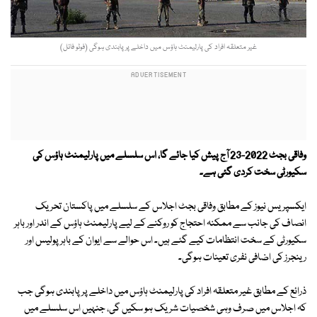
غیر متعلقہ افراد کی پارلیمنٹ ہاؤس میں داخلے پر پابندی ہوگی (فوٹو فائل)
وفاقی بجٹ 2022-23 آج پیش کیا جائے گا، اس سلسلے میں پارلیمنٹ ہاؤس کی
سکیورٹی سخت کردی گئی ہے۔
ایکسپریس نیوز کے مطابق وفاقی بجٹ اجلاس کے سلسلے میں پاکستان تحریک
انصاف کی جانب سے ممکنہ احتجاج کو روکنے کے لیے پارلیمنٹ ہاؤس کے اندر اور باہر
سکیورٹی کے سخت انتظامات کیے گئے ہیں۔ اس حوالے سے ایوان کے باہر پولیس اور
رینجرز کی اضافی نفری تعینات ہوگی۔
ذرائع کے مطابق غیر متعلقہ افراد کی پارلیمنٹ ہاؤس میں داخلے پر پابندی ہوگی جب
کہ اجلاس میں صرف وہی شخصیات شریک ہو سکیں گی، جنہیں اس سلسلے میں