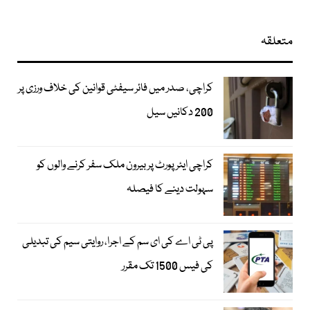
متعلقہ
کراچی، صدر میں فائر سیفٹی قوانین کی خلاف ورزی پر
200 دکانیں سیل
کراچی ایئرپورٹ پر بیرون ملک سفر کرنے والوں کو
سہولت دینے کا فیصلہ
پی ٹی اے کی ای سم کے اجرا، روایتی سیم کی تبدیلی
کی فیس 1500 تک مقرر