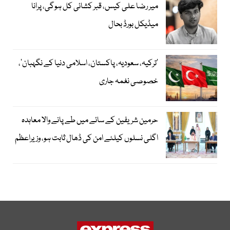
میر رضا علی کیس، قبر کشائی کل ہوگی، پرانا
میڈیکل بورڈ بحال
‘ترکیہ، سعودیہ، پاکستان، اسلامی دنیا کے نگہبان’،
خصوصی نغمہ جاری
حرمین شریفین کے سائے میں طے پانے والا معاہدہ
اگلی نسلوں کیلئے امن کی ڈھال ثابت ہو، وزیراعظم