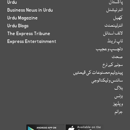
پاکستان
Urdu
انٹر نیشنل
Business News in Urdu
کھیل
Urdu Magazine
انٹرٹینمنٹ
Urdu Blogs
لائف اسٹائل
The Express Tribune
ٹاپ ٹرینڈ
Express Entertainment
دلچسپ و عجیب
صحت
سونے کے نرخ
پیٹرولیم مصنوعات کی قیمتیں
سائنس و ٹیکنالوجی
بلاگ
بزنس
ویڈیوز
جرائم