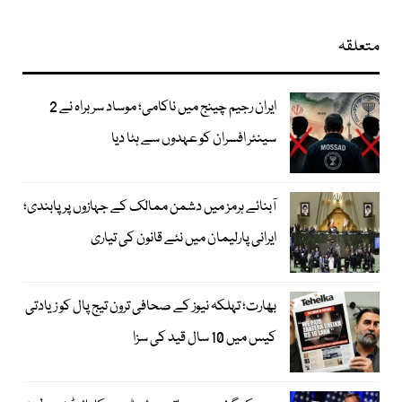
متعلقہ
ایران رجیم چینج میں ناکامی؛ موساد سربراہ نے 2
سینئر افسران کو عہدوں سے ہٹا دیا
آبنائے ہرمز میں دشمن ممالک کے جہازوں پر پابندی؛
ایرانی پارلیمان میں نئے قانون کی تیاری
بھارت؛ تہلکہ نیوز کے صحافی ترون تیج پال کو زیادتی
کیس میں 10 سال قید کی سزا