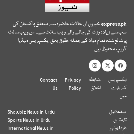
express.pk
خبروں اور حالات حاضرہ سے متعلق پاکستان کی
سب سے زیادہ وزٹ کی جانے والی ویب سائٹ ہے۔ اس ویب سائٹ
پر شائع شدہ تمام مواد کے جملہ حقوق بحق ایکسپریس میڈیا
گروپ محفوظ ہیں۔
ایکسپریس
ضابطہ
Privacy
Contact
کے بارے
اخلاق
Policy
Us
میں
صفحۂ اول
Showbiz News in Urdu
تازہ ترین
Sports News in Urdu
غزہ لہو لہو
International News in