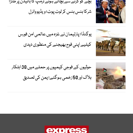
بچے کو گرنے سے بچاتے ہوئے ٹرمپ کا بائیڈن پر طنز؛
شرکا ہنس ہنس کر لوٹ پوٹ؛ ویڈیو وائرل
یوگنڈا؛ پارلیمان نے غزہ میں عالمی امن فورس
کیلیے اپنی فوج بھیجنے کی منظوری دیدی
حوثیوں کے فوجی کیمپوں پر حملے میں 38 اہلکار
ہلاک اور 50 زخمی ہوگئے؛ یمن کی تصدیق