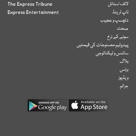
لائف اسٹائل
The Express Tribune
ٹاپ ٹرینڈ
Express Entertainment
دلچسپ و عجیب
صحت
سونے کے نرخ
پیٹرولیم مصنوعات کی قیمتیں
سائنس و ٹیکنالوجی
بلاگ
بزنس
ویڈیوز
جرائم