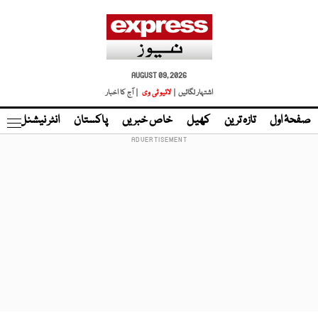
AUGUST 09, 2026
اشتہار لگائیں |
لائیو ٹی وی
| آج کا اخبار
صفحۂ اول
تازہ ترین
کھیل
خاص خبریں
پاکستان
انٹر نیشنل
ٹا