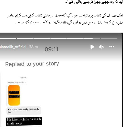
تھا کہ وہ مجھے چھوڑ کر چلے جائیں گے''۔
ایک صارف کی تنقید پر دانیہ نے جواباً کہا کہ مجھ پر جتنی تنقید کرنی ہے کرلو، عامر
بھی سن کر روتے تھے، میں بھی رو لوں گی، اللہ دیکھنے والا ہے سب دیکھ رہا ہے۔