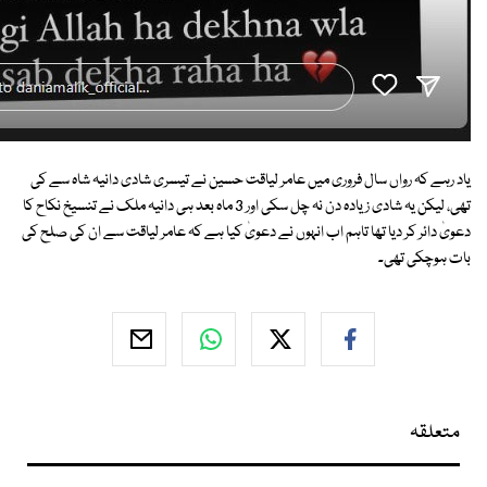
یاد رہے کہ رواں سال فروری میں عامر لیاقت حسین نے تیسری شادی دانیہ شاہ سے کی
تھی، لیکن یہ شادی زیادہ دن نہ چل سکی اور 3 ماہ بعد ہی دانیہ ملک نے تنسیخ نکاح کا
دعویٰ دائر کر دیا تھا تاہم اب انہوں نے دعویٰ کیا ہے کہ عامر لیاقت سے ان کی صلح کی
بات ہوچکی تھی۔
متعلقہ