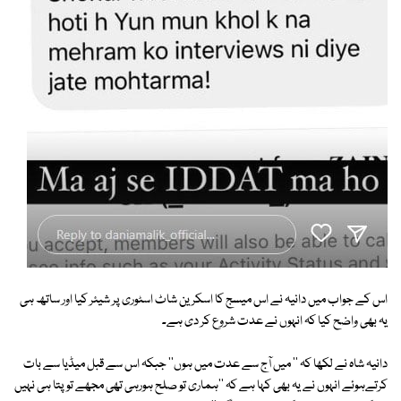
اس کے جواب میں دانیہ نے اس میسج کا اسکرین شاٹ اسٹوری پر شیئر کیا اور ساتھ ہی
یہ بھی واضح کیا کہ انہوں نے عدت شروع کر دی ہے۔
دانیہ شاہ نے لکھا کہ '' میں آج سے عدت میں ہوں'' جبکہ اس سے قبل میڈیا سے بات
کرتےہوئے انہوں نے یہ بھی کہا ہے کہ ''ہماری تو صلح ہورہی تھی مجھے تو پتا ہی نہیں