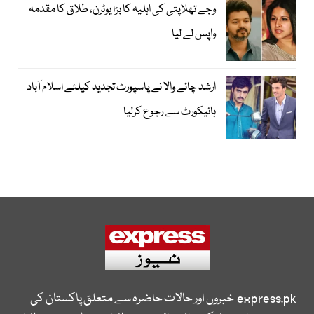
وجے تھلاپتی کی اہلیہ کا بڑا یوٹرن، طلاق کا مقدمہ
واپس لے لیا
ارشد چائے والا نے پاسپورٹ تجدید کیلئے اسلام آباد
ہائیکورٹ سے رجوع کرلیا
express.pk
خبروں اور حالات حاضرہ سے متعلق پاکستان کی