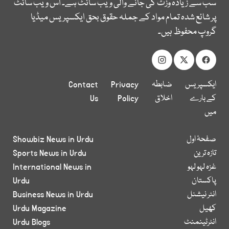
سب سے زیادہ وزٹ کی جانے والی ویب سائٹ ہے۔ اس ویب سائٹ
پر شائع شدہ تمام مواد کے جملہ حقوق بحق ایکسپریس میڈیا
گروپ محفوظ ہیں۔
ایکسپریس
ضابطہ
Privacy
Contact
کے بارے
اخلاق
Policy
Us
میں
صفحۂ اول
Showbiz News in Urdu
تازہ ترین
Sports News in Urdu
غزہ لہو لہو
International News in
پاکستان
Urdu
انٹر نیشنل
Business News in Urdu
کھیل
Urdu Magazine
انٹرٹینمنٹ
Urdu Blogs