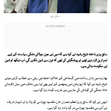
—فائل فوٹو
سابق وزیر داخلہ شیخ رشید نے کہا ہے کہ میں نے جون جولائی ملکی سیاست کے لیے
اہم ترین قرار دیے تھے اور پیشگوئی کی تھی کہ نون سے شین نکلے گی، اب دیکھ لو شین
نے حکومت بنالی ہے۔
بھارت میں شان رسالت میں گستاخی کے خلاف احتجاجی ریلی سے خطاب کرتے ہوئے
شیخ رشید نے کہا کہ اپوزیشن میں بیٹھنے کے لیے بھی تیار ہیں، ملک میں سول نافرمانی
خانہ جنگی کی کوشش کی جارہی ہے غریب کو مار دیا گیا ہے۔
انہوں نے کہا کہ سابق وزیراعظم عمران خان مقصود چپڑاسی کو روتا رہا اور شہباز شریف
نے آتے ہی مقصود چپڑاسی مر گیا یا مار دیا گیا ہے۔