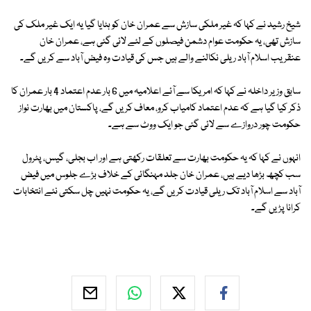
شیخ رشید نے کہا کہ غیر ملکی سازش سے عمران خان کو ہٹایا گیا یہ ایک غیر ملک کی
سازش تھی، یہ حکومت عوام دشمن فیصلوں کے لئے لائی گئی ہے، عمران خان
عنقریب اسلام آباد ریلی نکالنے والے ہیں جس کی قیادت وہ فیض آباد سے کریں گے۔
سابق وزیر داخلہ نے کہا کہ امریکا سے آئے اعلامیہ میں 6 بار عدم اعتماد 4 بار عمران کا
ذکر کیا گیا ہے کہ عدم اعتماد کامیاب کرو، معاف کریں گے، پاکستان میں بھارت نواز
حکومت چور دروازے سے لائی گئی جو ایک ووٹ سے ہے۔
انہوں نے کہا کہ یہ حکومت بھارت سے تعلقات رکھتی ہے اور اب بجلی، گیس، پٹرول
سب کچھ بڑھا دیے ہیں، عمران خان جلد مہنگائی کے خلاف بڑے جلوس میں فیض
آباد سے اسلام آباد تک ریلی قیادت کریں گے، یہ حکومت نہیں چل سکتی نئے انتخابات
کرانا پڑیں گے۔