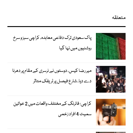
متعلقہ
پاک سعودی ترک دفاعی معاہدہ، کراچی سبز و سرخ
روشنیوں میں نہا گیا
میر رضا کیس، دوستوں نے نرسری کے مقام پر دھرنا
دے دیا، شارع فیصل پر ٹریفک متاثر
کراچی: فائرنگ کے مختلف واقعات میں 2 خواتین
سمیت 4 افراد زخمی