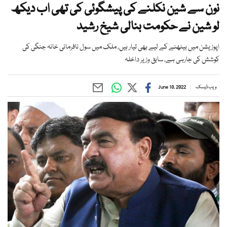
نون سے شین نکلنے کی پیشگوئی کی تھی اب دیکھ
لو شین نے حکومت بنالی شیخ رشید
اپوزیشن میں بیٹھنے کے لیے بھی تیار ہیں، ملک میں سول نافرمانی خانہ جنگی کی
کوشش کی جارہی ہے، سابق وزیر داخلہ
ویب ڈیسک
June 10, 2022