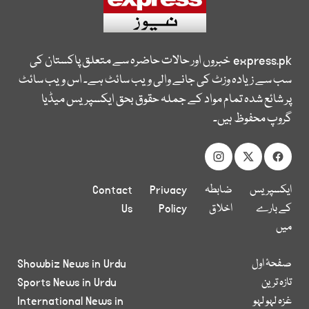
express.pk
خبروں اور حالات حاضرہ سے متعلق پاکستان کی
سب سے زیادہ وزٹ کی جانے والی ویب سائٹ ہے۔ اس ویب سائٹ
پر شائع شدہ تمام مواد کے جملہ حقوق بحق ایکسپریس میڈیا
گروپ محفوظ ہیں۔
ایکسپریس
ضابطہ
Privacy
Contact
کے بارے
اخلاق
Policy
Us
میں
صفحۂ اول
Showbiz News in Urdu
تازہ ترین
Sports News in Urdu
غزہ لہو لہو
International News in