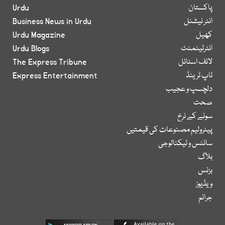
پاکستان
Urdu
انٹر نیشنل
Business News in Urdu
کھیل
Urdu Magazine
انٹرٹینمنٹ
Urdu Blogs
لائف اسٹائل
The Express Tribune
ٹاپ ٹرینڈ
Express Entertainment
دلچسپ و عجیب
صحت
سونے کے نرخ
پیٹرولیم مصنوعات کی قیمتیں
سائنس و ٹیکنالوجی
بلاگ
بزنس
ویڈیوز
جرائم