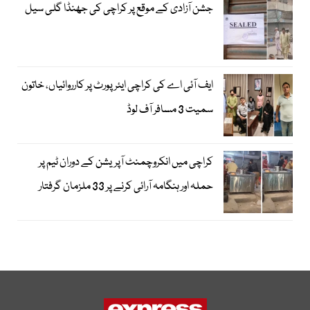
جشن آزادی کے موقع پر کراچی کی جھنڈا گلی سیل
ایف آئی اے کی کراچی ایئرپورٹ پر کارروائیاں، خاتون
سمیت 3 مسافر آف لوڈ
کراچی میں انکروچمنٹ آپریشن کے دوران ٹیم پر
حملہ اور ہنگامہ آرائی کرنے پر 33 ملزمان گرفتار