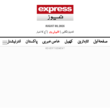
AUGUST 09, 2026
اشتہار لگائیں |
لائیو ٹی وی
| آج کا اخبار
صفحۂ اول
تازہ ترین
کھیل
خاص خبریں
پاکستان
انٹر نیشنل
ٹا