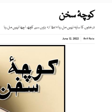
کوچۂ سخن
درختوں کا سایہ نہیں مل رہا؛<br /> بڑوں سے کچھ اچھا نہیں مل رہا
June 12, 2022
Arif Aziz