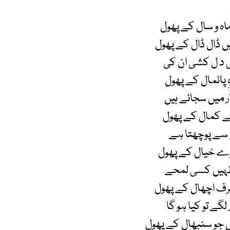
ماہ و سال کے پھول
ں ڈال ڈال کے پھول
 د ل کشی ان کی
ِ پائمال کے پھول
 میں سجائے ہیں
ے کمال کے پھول
ے سے پوچھتا ہے
رے خیال کے پھول
نہیں کسی لمحے
رف اچھال کے پھول
گے تو کیا ہو گا
ں جو سنبھال کے پھول