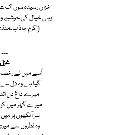
خزاں رسیدہ ہوں اک ع
وہی خیال کی خوشبو، و
(اکرم جاذب۔منڈی 
۔۔۔
غزل
اُسے میں نے رخصت
گیا ہے وہ دل سے؟
میرے داغ دل اتن
میرے گھر میں کوئی
سر آنکھوں پر میں 
وہ نظروں سے میری