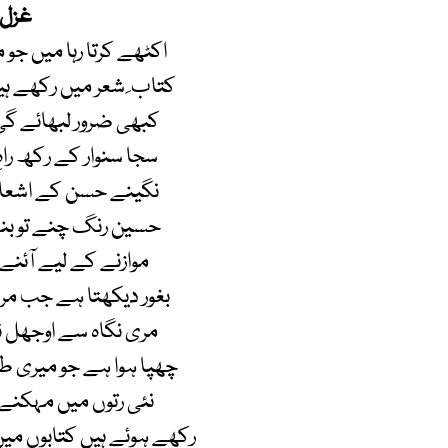
غزل
اکٹھے کرتا رہا میں جو 
کتاب ِ شعر میں رکھے ہی
کبھی ضرور لبھائے گی
سجا سنوار کے رکھ راہ
نگینے حسن کے اشعار
حسین رنگ چنے تو بن
موازنے کے لیے آئن
بغور دیکھتا ہے جب م
مری نگاہ سے اوجھل 
چھپا ہوا ہے جو میری ط
نئی رتوں میں مہکنے ل
رکھے ہوئے ہیں کتابوں می