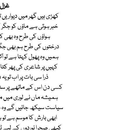
غزل
کھڑی ہیں گھر میں دیواریں 
خبر ہوتی ہے ماؤں کو جگر
ہواؤں کی طرح وہ بھی ک
درختوں کی طرح ہم بھی جگ
ہمیں وہ پھول کہتا ہے تو 
کہیں پر شاعری کی پھر کت
ذرا سی بات پر اب تو یہ
کسی دن اس کے ماتھے پر س
ہمیشہ ماں نے لوری میں 
سیاست سیکھ جائیں گے وہ 
ابھی بارش کا موسم ہے تو
کبھی صحرا نوردوں کے لیے