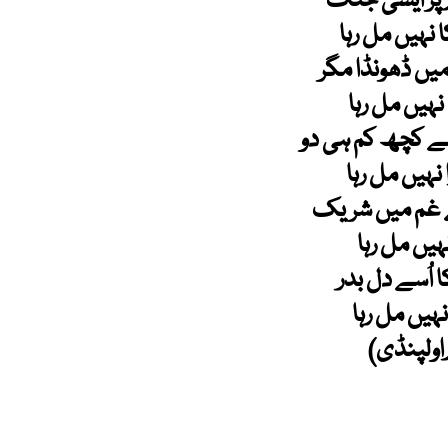
 پر ایسی جنگ
نہیں مل رہا
ں ڈھونڈا مگر
نہیں مل رہا
 کچھ کم ہی دو
 نہیں مل رہا
ے غم میں شریک
ہیں مل رہا
 اُسے دل بدر
ہیں مل رہا
اولپنڈی)