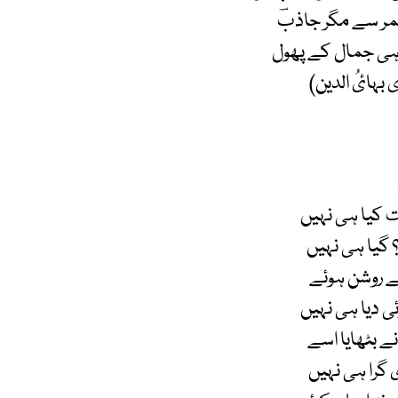
مر سے مگر جاذبؔ
ہی جمال کے پھول
بہائُ الدین)
 کیا ہی نہیں
 گیا ہی نہیں
ے روشن ہوئے
 دیا ہی نہیں
نے بٹھایا اسے
 گرا ہی نہیں