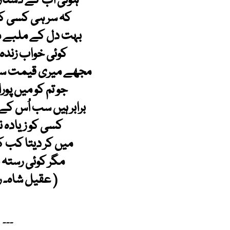
ہوئی اب کے دستار
کہ سر ہی کسی کا 
بہت دل کے ملبے می
کوئی خواب زندہ 
مجھے میری قیمت سے
جو تم کو میں پورا
برابر ہیں سب اُس ک
کسی کو زیادہ ن
میں کر دیتا کب کا
مگر کوئی رستہ ن
( عقیل شاہ۔ ر
۔۔۔