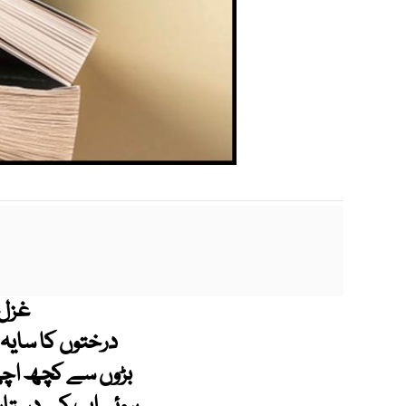
غزل
درختوں کا سایہ 
بڑوں سے کچھ اچھا