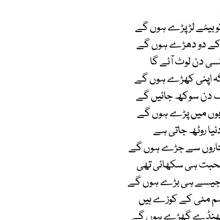
تو بیٹے لڑ پڑے ہوں گے
 کے دو دھڑے ہوں گے
سی دن لوٹ آئے گا
ہ اپنی کھڑے ہوں گے
اک دن سوکھ جائیں گے
ابوں میں پڑے ہوں گے
 دنیا روٹھ جاتی ہے
تاروں سے جڑے ہوں گے
محبت ہی سکھائی تھی
جیسے ہی بڑے ہوں گے
 ہم مٹی کے کوزے ہیں
 ٹھنڈے گھڑے ہوں گے