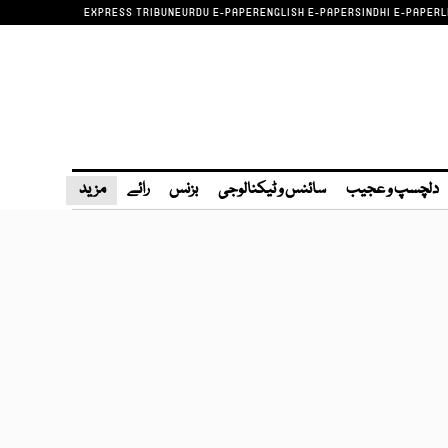
EXPRESS TRIBUNE
URDU E-PAPER
ENGLISH E-PAPER
SINDHI E-PAPER
L
دلچسپ و عجیب
سائنس و ٹیکنالوجی
بزنس
رائے
مزید