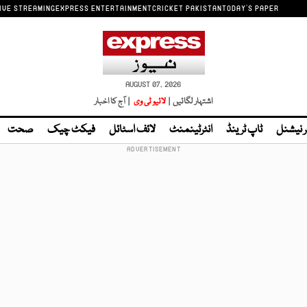
IVE STREAMING
EXPRESS ENTERTAINMENT
CRICKET PAKISTAN
TODAY'S PAPER
AUGUST 07, 2026
اشتہار لگائیں |
لائیو ٹی وی
| آج کا اخبار
ر نیشنل
ٹاپ ٹرینڈ
انٹرٹینمنٹ
لائف اسٹائل
فیکٹ چیک
صحت