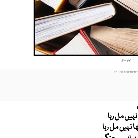
فوٹو: فائل
نہیں مل رہا
 نہیں مل رہا