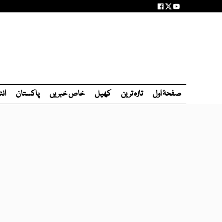
صفحۂ اول
تازہ ترین
کھیل
خاص خبریں
پاکستان
انٹ