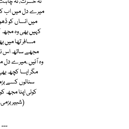
نہ حسرت، نہ چاہت، 
میرے دل میں اب کچ
میں انساں کو ڈھون
کہیں بھی وہ مجھ ک
مسافر تھا میں بھ
مجھے ساتھ اس نے 
وہ آئیں ،میرے دل می
مگر ایسا کچھ بھی
سنائوں کسے بزم
کوئی اپنا مجھ کو
(شبیر بزمی۔
۔۔۔