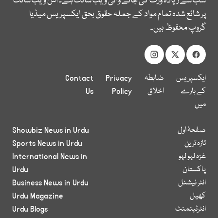
سب سے زیادہ وزٹ کی جانے والی ویب سائٹ ہے۔ اس ویب سائٹ
پر شائع شدہ تمام مواد کے جملہ حقوق بحق ایکسپریس میڈیا
گروپ محفوظ ہیں۔
ایکسپریس
ضابطہ
Privacy
Contact
کے بارے
اخلاق
Policy
Us
میں
صفحۂ اول
Showbiz News in Urdu
تازہ ترین
Sports News in Urdu
غزہ لہو لہو
International News in
پاکستان
Urdu
انٹر نیشنل
Business News in Urdu
کھیل
Urdu Magazine
انٹرٹینمنٹ
Urdu Blogs