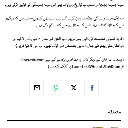
سینہ بسینہ پہنچا اور دستیاب تواریخ و روایات بھی اس سینہ بسینگی کی توثیق کرتی ہیں۔
ہم لوگ مرنے والے کی عظمت بیان کرنے کے لیے اسے بھی کسوٹی مانتے ہیں کہ دیکھو
اس کا جنازہ کتنا بڑا تھا یا اس کے جنازے میں کتنے کم لوگ تھے۔
اگر یہ کسوٹی عظمت کی دلیل ہے تو پھر ضیا الحق کے جنازے میں دس لاکھ اور
ذوالفقار علی بھٹو کے جنازے میں بشمکل دس لوگ تھے۔ اب اس کا کیا کریں ؟
(وسعت اللہ خان کے دیگر کالم اور مضامین پڑھنے کے لیے bbcurdu.com
اورTweeter @WusatUllahKhan.پر کلک کیجیے)
متعلقہ