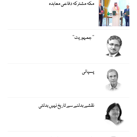
مکہ مشترکہ دفاعی معاہدہ
’’ جمہوریت‘‘
پسپائی
نقشے بدلنے سے تاریخ نہیں بدلتی