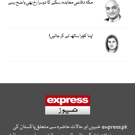
مکہ دفاعی معاہدہ: سکے کا دوسرا رخ بھی واضح رہے
اپنا کچرا ساتھ لے کر جائیں!
express.pk
خبروں اور حالات حاضرہ سے متعلق پاکستان کی