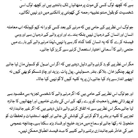
ہے کہ کچھ لوگ کسی کی موت پر مٹھائیاں تک بانٹتے ہیں اور کچھ لوگ اسی
شخصیت کو بقول منٹو علیہہ رحمہ کی کھونٹی پر ٹانکنے میں دیر نہیں لگاتے۔
جو لوگ اس نظریے کے حامی ہیں کہ مرنے کے بعد کسی کو برا نہ کہو کیونکہ اب معاملہ
انسان اور انسان کے درمیان نہیں بلکہ بندے اور اوپر والے کے درمیان ہے اور وہی
فیصلہ کرے گا کہ یہ انسان کتنا گناہ گار ہے یا نہیں۔لہٰذا مرنے والے کے بارے میں
حتمی رائے کا آسمانی اختیار استعمال کرنے سے گریز کیا جائے۔
مگر اس نظریے کو رد کرنے والے دلیل دیتے ہیں کہ اگر اس اصول کو کسوٹی مان لیا جائے
تو پھر چنگیز خان ، ہلاکو ، ہٹلر ، مسولینی ، پول پاٹ ، یزید اور چاؤ شسکو کو بھی کیوں نہ
اچھے انداز سے یاد کیا جائے۔ان پر یہ کلیہ کیوں لاگو نہیں کیا جاتا۔
اور جو لوگ اس نظریے کے حامی ہیں کہ اگر مرنے والے کا شخصی تجزیہ ہی مقصود ہے
تو پھر ذاتی بغض یا محبت کو پرے رکھ کے اس کی بشری خامیوں اور اچھائیوں کا جائزہ
لیا جائے۔مگر اس نظریے سے نہ اتفاق کرنے والے دلیل دیتے ہیں کہ اگر غیر جانبدارانہ
تجزیے کا کلیہ ہر بشر پر لاگو کرنے کی کوشش کی جائے اور کچھ استثنیات و تحفظات کو
ملحوظِ نہ رکھا جائے تو سماج میں مزید خلیج اور فساد بڑھ سکتا ہے۔چنانچہ عمومی
خیر کی خاطر غیرجانبداری برتنے والے کلیے کا صد فیصد انطباق ممکن نہیں۔