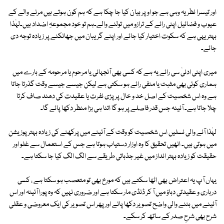
اور تیسرا نظریہ وہی ہے جو اوپر بیان کیا جا چکا ہے کہ ہم کون ہوتے ہیں مرنے والے کے
عیوب و فضائیل اپنی رائے کے ترازو میں تولنے والے۔ہم تو خود مجموعہِ اضداد ہیں۔لہٰذا
بہتر یہی ہے کہ سکوت اختیار کیا جائے اور اپنے گریبان میں جھانکنے پر زیادہ توجہ دی
جائے۔
میری اپنی ادنیٰ سی رائے یہ ہے کہ کسی بھی آنجہانی یا مرحوم یا مرحومہ کے بارے میں
ہماری کوئی بھی مثبت یا منفی رائے ہو سکتی ہے لیکن جیسے جیسے وقت گذرتا جاتا
ہے وہ اس شخصیت کے اصل خد و خال پر پڑی نفرت یا عقیدت کی دھند صاف کرتا
چلا جاتا ہے۔ آئینہ جس قدر فاصلے پر ہو گا اتنا ہی بڑا منظر دکھا پائے گا۔
لہٰذا آنے والی نسلیں اس شخصیت کو وقت کے آئینے میں پرکھنے کی زیادہ بہتر پوزیشن
میں ہوتی ہیں۔ انھیں تحقیق کا وہ اوزار دستیاب ہوتا ہے جس کے استعمال سے غلو اور
حقیقت کو زیادہ بہتر انداز میں غیر جذباتی طریقے سے الگ الگ کیا جا سکتا ہے۔
یہاں آپ یہ اعتراض بھی اٹھا سکتے ہیں کہ مورخ بھی تو متعصب ہو سکتا ہے ، کسی
درباری و عقیدتی دباؤ میں آ کر ڈنڈی مار سکتا ہے اور ضروری نہیں کہ وہ پورا آئینہ اور اس
آئینے میں بننے والی واضح تصویر دکھا پائے اور پھر اس تصویر کی ایک معروضی و عقلی
شرح بھی شرحِ صدر کے ساتھ کر سکے۔