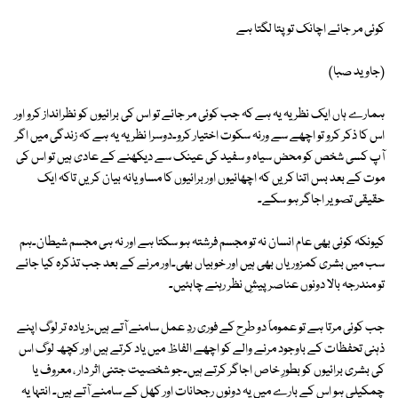
کوئی مر جائے اچانک تو پتا لگتا ہے
(جاوید صبا)
ہمارے ہاں ایک نظریہ یہ ہے کہ جب کوئی مر جائے تو اس کی برائیوں کو نظرانداز کرو اور
اس کا ذکر کرو تو اچھے سے ورنہ سکوت اختیار کرو۔دوسرا نظریہ یہ ہے کہ زندگی میں اگر
آپ کسی شخص کو محض سیاہ و سفید کی عینک سے دیکھنے کے عادی ہیں تو اس کی
موت کے بعد بس اتنا کریں کہ اچھائیوں اور برائیوں کا مساویانہ بیان کریں تاکہ ایک
حقیقی تصویر اجاگر ہو سکے۔
کیونکہ کوئی بھی عام انسان نہ تو مجسم فرشتہ ہو سکتا ہے اور نہ ہی مجسم شیطان۔ہم
سب میں بشری کمزوریاں بھی ہیں اور خوبیاں بھی۔اور مرنے کے بعد جب تذکرہ کیا جائے
تو مندرجہ بالا دونوں عناصر پیشِ نظر رہنے چاہئیں۔
جب کوئی مرتا ہے تو عموماً دو طرح کے فوری ردِ عمل سامنے آتے ہیں۔زیادہ تر لوگ اپنے
ذہنی تحفظات کے باوجود مرنے والے کو اچھے الفاظ میں یاد کرتے ہیں اور کچھ لوگ اس
کی بشری برائیوں کو بطورِ خاص اجاگر کرتے ہیں۔جو شخصیت جتنی اثر دار ، معروف یا
چمکیلی ہو اس کے بارے میں یہ دونوں رجحانات اور کھل کے سامنے آتے ہیں۔ انتہا یہ