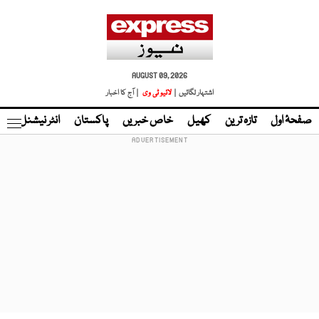
AUGUST 09, 2026
اشتہار لگائیں |
لائیو ٹی وی
| آج کا اخبار
صفحۂ اول
تازہ ترین
کھیل
خاص خبریں
پاکستان
انٹر نیشنل
ٹا