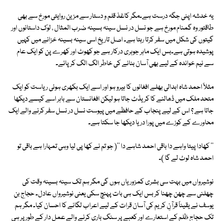
یہ خدشہ اپنی جگہ درست ہے۔مگر کاغذ قلم و دستار سے مزین روایتی مورخ سے بھی
طاقتور وہ گمنام مورخ ہے جو نسل در نسل سینہ بسینہ ضرب المثال ، لوک داستانوں اور
گیتوں کی شکل میں سفر کرتا رہتا ہے۔ اصل تاریخ اسی سینہ بسینہ خزانے میں کہیں
پوشیدہ ہوتی ہے۔بس ایک ماہر جوہری درکار ہے جو کھوٹ اور کھرے پن کو ایک عام
سے نیم خواندہ کے لیے بھی آسان بنانے کی خاطر الگ الگ کر پائے۔
مثلاً احمد شاہ ابدالی بھلے افغانوں کا ہیرو ہو اور اسے ایک بکھری ہوئی ریاست کو ایک
متحد ملک میں ڈھالنے کا کریڈٹ جاتا ہو لیکن افغانستان سے باہر اسے کیسے دیکھا
جاتا ہے ؟ اس کے لیے پنجاب کے حافظے میں پیوست نسل در نسل سفر کرنے والے ایک
محاورے کے کوزے میں پورا دریا دیکھا جا سکتا ہے۔
'' کھادا پیتا واہے دا باقی احمد شاہے دا ''( جو تم نے کھا پی لیا وہی تمہارا ہے باقی تو
احمد شاہ لوٹ لے گا )۔
نوشیرواں میں بہت سی بشری کمزوریاں ہوں گی مگر ہم تک سینہ بسینہ وقت کی
چھلنی سے چھن چھنا کر بس ایک ہی بات پہنچ سکی یعنی نوشیرواں عادل۔ حجاج بن
یوسف نے یقیناً قرآنِ کریم کی آسان قرات کے لیے اعراب لگانے کا احسان کیا۔ مگر ہم
تک حجاج ظلم کے استعارے اور کعبے پر سنگ باری کرنے والے عمل دار کے طور پر ہی