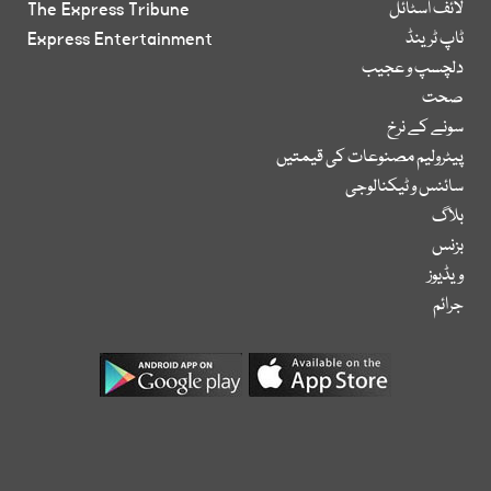
لائف اسٹائل
The Express Tribune
ٹاپ ٹرینڈ
Express Entertainment
دلچسپ و عجیب
صحت
سونے کے نرخ
پیٹرولیم مصنوعات کی قیمتیں
سائنس و ٹیکنالوجی
بلاگ
بزنس
ویڈیوز
جرائم