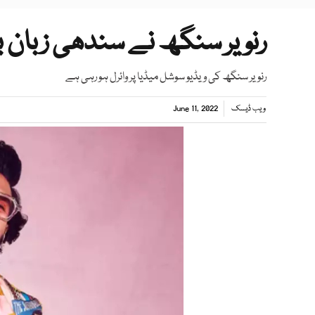
رنویر سنگھ نے سندھی زبان بو
رنویر سنگھ کی ویڈیو سوشل میڈیا پر وائرل ہو رہی ہے
ویب ڈیسک
June 11, 2022