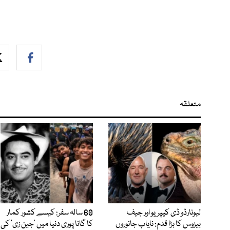
متعلقہ
لیونارڈو ڈی کیپریو اور جیف
60 سالہ سفر: کیسے کشور کمار
بیزوس کا بڑا قدم: نایاب جانوروں
کا گانا پوری دنیا میں ’جین زی‘ کی