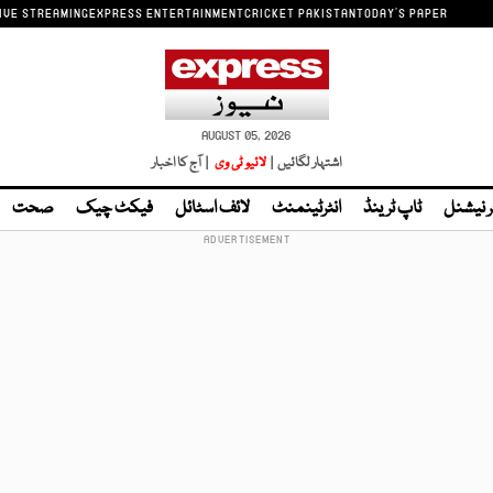
IVE STREAMING
EXPRESS ENTERTAINMENT
CRICKET PAKISTAN
TODAY'S PAPER
AUGUST 05, 2026
اشتہار لگائیں |
لائیو ٹی وی
| آج کا اخبار
ر نیشنل
ٹاپ ٹرینڈ
انٹرٹینمنٹ
لائف اسٹائل
فیکٹ چیک
صحت