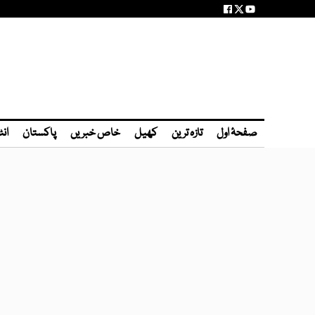
صفحۂ اول
تازہ ترین
کھیل
خاص خبریں
پاکستان
انٹ