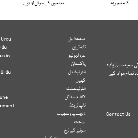
کا منصوبہ
مداحوں کے ہوش اڑا دیے
صفحۂ اول
 Urdu
تازہ ترین
rdu
غزہ لہو لہو
ws in
پاکستان
کی سب سے زیادہ
انٹر نیشنل
 Urdu
 تمام مواد کے
کھیل
انٹرٹینمنٹ
لائف اسٹائل
bune
ٹاپ ٹرینڈ
inment
دلچسپ و عجیب
Contact Us
صحت
سونے کے نرخ