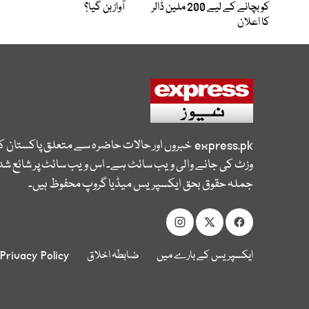
کو بچانے کے لیے 200 ملین ڈالر
آواز بن گیا؟
کا اعلان
express.pk
خبروں اور حالات حاضرہ سے متعلق پاکستان 
وزٹ کی جانے والی ویب سائٹ ہے۔ اس ویب سائٹ پر شائع شدہ
جملہ حقوق بحق ایکسپریس میڈیا گروپ محفوظ ہیں۔
ایکسپریس کے بارے میں
ضابطہ اخلاق
Privacy Policy