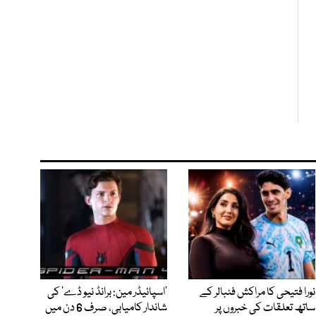
نورا فتیحی کا مراکش فٹبالر کے
’اسپائیڈر مین: برانڈ نیو ڈے‘ کی
ساتھ تعلقات کی خبروں پر
شاندار کامیابی، صرف 6 دن میں