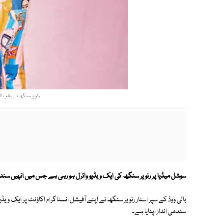
رنویر سنگھ نے پائپ لا
سوشل میڈیا پر رنویر سنگھ کی ایک ویڈیو وائرل ہو رہی ہے جس میں انہیں سند
بالی ووڈ کے سپر اسٹار رنویر سنگھ نے اپنے آفیشل انسٹاگرام اکاؤنٹ پر ایک و
سندھی انداز اپنایا ہے۔