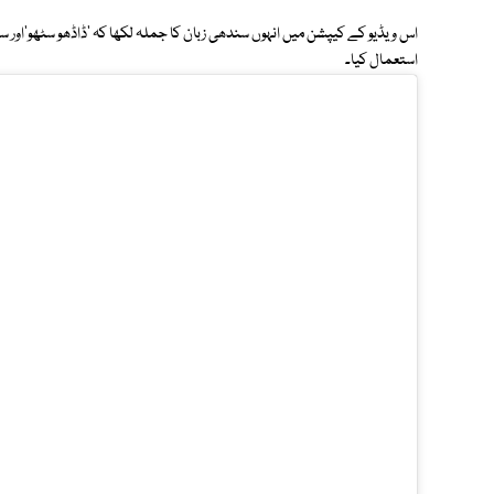
اس ویڈیو کے کیپشن میں انہوں سندھی زبان کا جملہ لکھا کہ 'ڈاڈھو سٹھو'اور
استعمال کیا۔