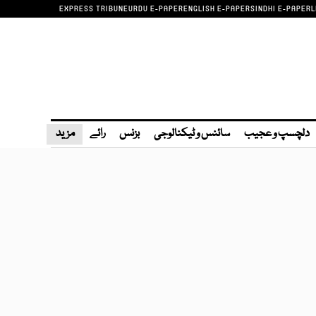
EXPRESS TRIBUNE
URDU E-PAPER
ENGLISH E-PAPER
SINDHI E-PAPER
L
دلچسپ و عجیب
سائنس و ٹیکنالوجی
بزنس
رائے
مزید