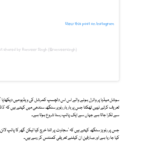
View this post on Instagram
st shared by Ranveer Singh (@ranveersingh)
سوشل میڈیا پر وائرل ہونے والے اس اس دلچسپ کمرشل کی ویڈیو میں دیکھایا گ
تعریف کرتے نہیں تھکتا جس پر بار بار رنویر سنگھ سندھی میں کہتے ہیں کہ 'ڈاڈ
سے ٹکرا جاتا ہے جہاں سے ایک پائپ رسنا شروع ہوتا ہے۔
جس پر رنویز سنگھ کہتے ہیں کہ 'سجاوٹ پر اتنا خرچ کیا لیکن گھر کا پائپ لائن م
کیا جا رہا ہے اور صارفین ان کیلئے تعریفی کمنٹس کر رہے ہیں۔