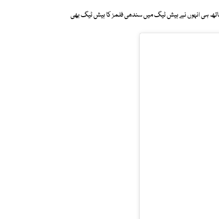
 ساتھ ہی انہوں نے ہیش ٹیگ میں سندھی فلمز کا ہیش ٹیگ بھی