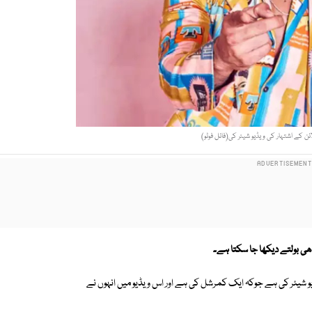
ئن کے اشتہار کی ویڈیو شیئر کی(فائل فوٹو)
ھی بولتے دیکھا جا سکتا ہے۔
یڈیو شیئر کی ہے جوکہ ایک کمرشل کی ہے اور اس ویڈیو میں انہوں نے