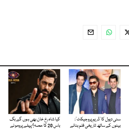
سنی دیول کا ’ڈریم پروجیکٹ‘:
کیا شاہ رخ خان بھی ہوں گے بگ
بیٹوں کے ساتھ تاریخی فلم بنانے
باس 20 کا حصہ؟ پہلے پرومو نے