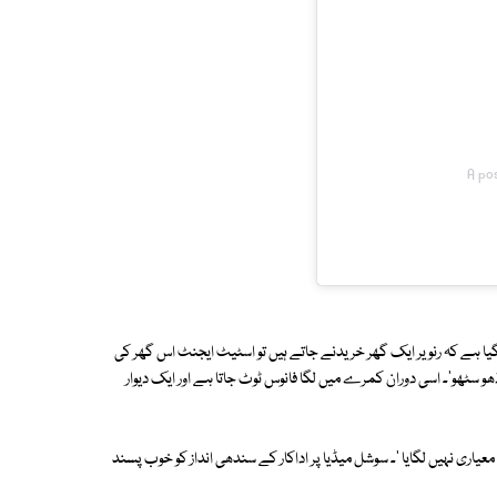
A po
یا ہے کہ رنویر ایک گھر خریدنے جاتے ہیں تو اسٹیٹ ایجنٹ اس گھر کی
ھو سٹھو'۔ اسی دوران کمرے میں لگا فانوس ٹوٹ جاتا ہے اور ایک دیوار
عیاری نہیں لگایا '۔ سوشل میڈیا پر اداکار کے سندھی انداز کو خوب پسند