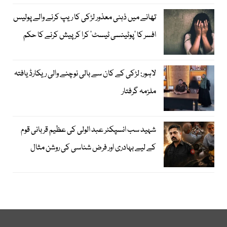
تھانے میں ذہنی معذور لڑکی کا ریپ کرنے والے پولیس
افسر کا ’پوٹینسی ٹیسٹ‘ کرا کر پیش کرنے کا حکم
لاہور: لڑکی کے کان سے بالی نوچنے والی ریکارڈ یافتہ
ملزمہ گرفتار
شہید سب انسپکٹر عبد الولی کی عظیم قربانی قوم
کے لیے بہادری اور فرض شناسی کی روشن مثال