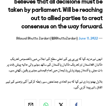
believes that all decisions must be
taken by parliament. Will be reaching
out to allied parties to creat
consensus on the way forward.
June 11, 2022
— Bilawal Bhutto Zardari (@BBhuttoZardari)
انہوں نے مزید کہا کہ پی پی پی کے اعلی سطح کے اجلاس میں بالخصوص تحریک
طالبان افغانستان اور تحریک طالبان پاکستان کے ساتھ ہونے والی حالیہ پیش رفت پر
بات ہوئی، پاکستان پیپلز پارٹی پارلیمان میں تمام فیصلے ہونے پر یقین رکھتی ہے۔
بلاول بھٹو زرداری نے کہا کہ ہم اتحادی جماعتوں سے رابطہ کرکے آگے بڑھنے کے لیے
اتفاق رائے پیدا کریں گے۔