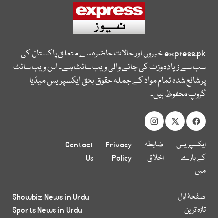
express.pk
خبروں اور حالات حاضرہ سے متعلق پاکستان کی
سب سے زیادہ وزٹ کی جانے والی ویب سائٹ ہے۔ اس ویب سائٹ
پر شائع شدہ تمام مواد کے جملہ حقوق بحق ایکسپریس میڈیا
گروپ محفوظ ہیں۔
ایکسپریس
ضابطہ
Privacy
Contact
کے بارے
اخلاق
Policy
Us
میں
صفحۂ اول
Showbiz News in Urdu
تازہ ترین
Sports News in Urdu