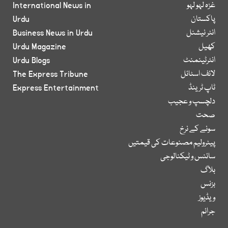
غزہ لہو لہو
International News in
پاکستان
Urdu
انٹر نیشنل
Business News in Urdu
کھیل
Urdu Magazine
انٹرٹینمنٹ
Urdu Blogs
لائف اسٹائل
The Express Tribune
ٹاپ ٹرینڈ
Express Entertainment
دلچسپ و عجیب
صحت
سونے کے نرخ
پیٹرولیم مصنوعات کی قیمتیں
سائنس و ٹیکنالوجی
بلاگ
بزنس
ویڈیوز
جرائم