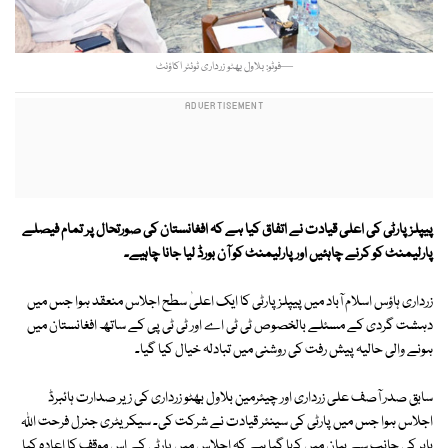
—فوٹو: بلاول بھٹو زرداری ٹوئٹر اکاؤنٹ
پیپلز پارٹی کی اعلی قیادت نے اتفاق کیا ہے کہ افغانستان کی صورتحال پر تمام فیصلے
پارلیمنٹ کو کرنے چاہئیں اور پارلیمنٹ کو آن بورڈ لیا جانا چاہیے۔
زرداری ہاؤس اسلام آباد میں پیپلز پارٹی کا ایک اعلیٰ سطح اجلاس منعقد ہوا جس میں
دہشت گردی کے مسئلے بالخصوص ٹی ٹی اے اور ٹی ٹی پی کے ساتھ افغانستان میں
ہونے والی حالیہ پیش رفت کی روشنی میں تبادلہ خیال کیا گیا۔
سابق صدر آصف علی زرداری اور چیئرمین بلاول بھٹو زرداری کی زیر صدارت ہائبرڈ
اجلاس ہوا جس میں پارٹی کی سینئر قیادت نے شرکت کی۔ سیکریٹری جنرل فرحت اللہ
بابر کی جانب سے بیان میں کہا گیا ہے کہ اجلاس میں پارٹی کے اس موقف کا اعادہ کیا