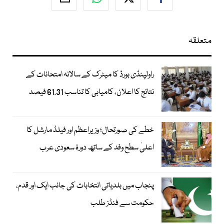
متعلقہ
راولپنڈی بورڈ کا میٹرک کے سالانہ امتحانات کے
نتائج کا اعلان، کامیابی کا تناسب 61.31 فیصد
خطے کی صورتحال؛ وزیراعظم اور فیلڈ مارشل کا
اعلیٰ سطح وفد کے ساتھ دورۂ سعودی عرب
پنجاب میں بلدیاتی انتخابات کی جانب ایک اور قدم،
حکومت سے فنڈز طلب