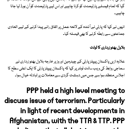
گیا کہ تمام فیصلے پارلیمنٹ کو کرنا چاہیے اور اس لیے پارلیمنٹ کو آن بورڈ لیا جانا
چاہیے۔
انہوں نے کہا کہ پارٹی نے آئندہ کے لائحہ عمل پر اتفاق رائے پیدا کرنے کے لیے اتحادی
جماعتوں سے رابطہ کرنے کا بھی فیصلہ کیا۔
بلاول بھٹو زرداری کا ٹوئٹ
علاوہ ازیں پاکستان پیپلز پارٹی کے چیئرمین اور وزیر خارجہ بلاول بھٹو زرداری نے
سماجی روابط کی ویب سائٹ ٹوئٹر پر کہا کہ پاکستان پیپلز پارٹی کا ایک اعلی سطح کا
اجلاس منعقد ہوا ہے جس میں دہشت گردی سے معاملات پر تبادلہ خیال ہوا۔
PPP held a high level meeting to
discuss issue of terrorism. Particularly
in light of recent developments in
Afghanistan, with the TTA & TTP. PPP