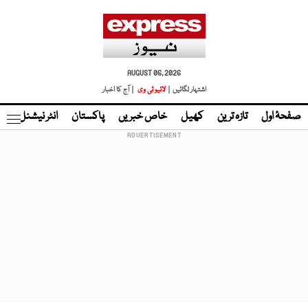
AUGUST 06, 2026
اشتہار لگائیں |
لائیو ٹی وی
| آج کا اخبار
صفحۂ اول
تازہ ترین
کھیل
خاص خبریں
پاکستان
انٹر نیشنل
ٹا