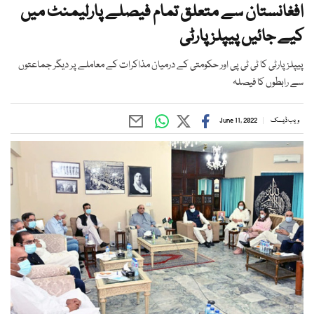
افغانستان سے متعلق تمام فیصلے پارلیمنٹ میں
کیے جائیں پیپلز پارٹی
پیپلز پارٹی کا ٹی ٹی پی اور حکومتی کے درمیان مذاکرات کے معاملے پر دیگر جماعتوں
سے رابطوں کا فیصلہ
ویب ڈیسک
June 11, 2022