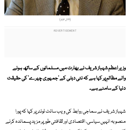
(فائل فوٹو)
وزیر اعظم شہباز شریف نے بھارت میں مسلمانوں کے ساتھ ہونے
والے مظالم پر کہا ہے کہ نئی دہلی کے 'جمہوری چہرے' کی حقیقت
دنیا کے سامنے ہے۔
شہباز شریف نے سماجی روابط کی ویب سائٹ ٹوئٹر پر کہا کہ پورا
منصوبہ انہیں سیاسی، اقتصادی اور ثقافتی طور پر مزید پسماندہ کرنے