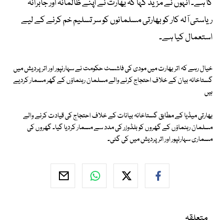
کا ہے۔ انہوں نے مزید کہا کہ بھارت نے اپنے ظالمانہ اور جابرانہ
ریاستی آلہ کار کو بھارتی مسلمانوں کو سر تسلیم خم کرنے کے لیے
استعمال کیا ہے۔
خیال رہے کہ اتر بھارت میں مودی کی فاشسٹ حکومت نے سہارنپور اور اترپردیش میں
گستاخانہ بیان کے خلاف احتجاج کرنے والے مسلمان رہنماؤں کے گھر مسمار کردیے
ہیں
بھارتی میڈیا کے مطابق گستاخانہ بیانات کے خلاف احتجاج کی قیادت کرنے والے
مسلمان رہنماؤں کے گھروں کو بلڈوزر کی مدد سے مسمار کردیا گیا۔ گھروں کی
مسماری سہارنپور اور اترپردیش میں کی گئی۔
متعلقہ