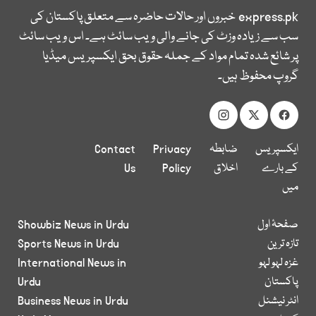
express.pk
خبروں اور حالات حاضرہ سے متعلق پاکستان کی
سب سے زیادہ وزٹ کی جانے والی ویب سائٹ ہے۔ اس ویب سائٹ
پر شائع شدہ تمام مواد کے جملہ حقوق بحق ایکسپریس میڈیا
گروپ محفوظ ہیں۔
ایکسپریس
ضابطہ
Privacy
Contact
کے بارے
اخلاق
Policy
Us
میں
صفحۂ اول
Showbiz News in Urdu
تازہ ترین
Sports News in Urdu
غزہ لہو لہو
International News in
پاکستان
Urdu
انٹر نیشنل
Business News in Urdu