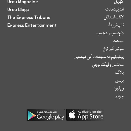
کھیل
Urdu Magazine
انٹرٹینمنٹ
Urdu Blogs
لائف اسٹائل
The Express Tribune
ٹاپ ٹرینڈ
Express Entertainment
دلچسپ و عجیب
صحت
سونے کے نرخ
پیٹرولیم مصنوعات کی قیمتیں
سائنس و ٹیکنالوجی
بلاگ
بزنس
ویڈیوز
جرائم