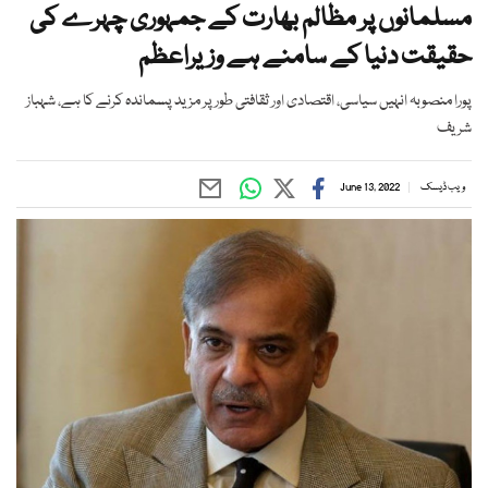
مسلمانوں پر مظالم بھارت کے جمہوری چہرے کی
حقیقت دنیا کے سامنے ہے وزیراعظم
پورا منصوبہ انہیں سیاسی، اقتصادی اور ثقافتی طور پر مزید پسماندہ کرنے کا ہے، شہباز
شریف
ویب ڈیسک
June 13, 2022