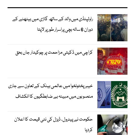
راولپنڈی میں والد کے ساتھ گاڑی میں بیٹھنے کے
دوران 6 سالہ بچی پراسرار طور پر لاپتا
کراچی میں ڈکیتی مزاحمت پر چوکیدار جاں بحق
خیبرپختونخوا میں عالمی بینک کے تعاون سے جاری
منصوبوں میں مبینہ بے ضابطگیوں کا انکشاف
حکومت نے پیٹرول، ڈیزل کی نئی قیمت کا اعلان
کردیا