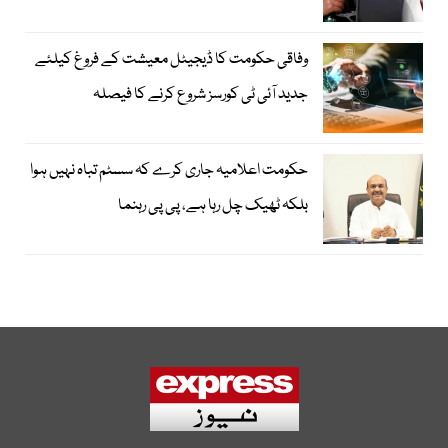
وفاقی حکومت کا ڈیجیٹل معیشت کے فروغ کیلئے
جدید آئی ٹی کورسز شروع کرنے کا فیصلہ
حکومت اعلامیہ جاری کرے کہ سسٹم تباہ نہیں ہوا
بلکہ ٹھیک چل رہا ہے، پی پی رہنما