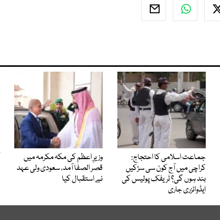
جماعت اسلامی کا احتجاج:
وزیرِ اعظم کی مکہ مکرمہ میں
کراچی میں آج کون سی سڑکیں
قصر الصفا آمد، سعودی ولی عہد
بند ہوں گی؟ ٹریفک پولیس کی
نے استقبال کیا
ایڈوائزری جاری