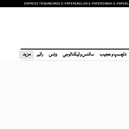
EXPRESS TRIBUNE
URDU E-PAPER
ENGLISH E-PAPER
SINDHI E-PAPER
L
دلچسپ و عجیب
سائنس و ٹیکنالوجی
بزنس
رائے
مزید