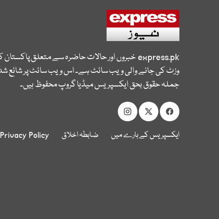
express.pk
خبروں اور حالات حاضرہ سے متعلق پاکستان 
وزٹ کی جانے والی ویب سائٹ ہے۔ اس ویب سائٹ پر شائع شدہ
جملہ حقوق بحق ایکسپریس میڈیا گروپ محفوظ ہیں۔
ایکسپریس کے بارے میں
ضابطہ اخلاق
Privacy Policy