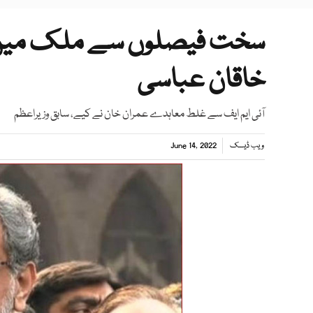
سخت فیصلوں سے ملک میں م
خاقان عباسی
آئی ایم ایف سے غلط معاہدے عمران خان نے کیے، سابق وزیراعظم
ویب ڈیسک
June 14, 2022