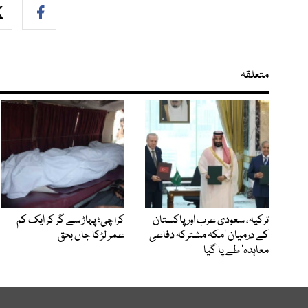
متعلقہ
ترکیہ، سعودی عرب اور پاکستان
کراچی؛ پہاڑ سے گر کر ایک کم
کے درمیان ’مکہ مشترکہ دفاعی
عمر لڑکا جاں بحق
معاہدہ‘ طے پا گیا