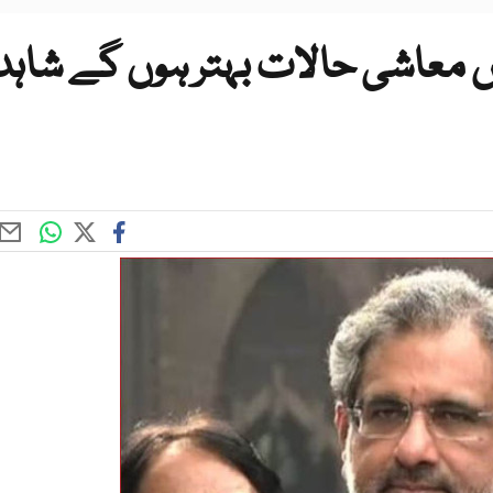
عاشی حالات بہتر ہوں گے شاہد