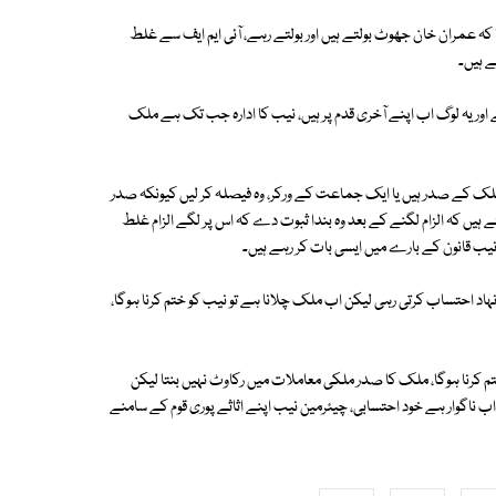
کہ عمران خان جھوٹ بولتے ہیں اور بولتے رہے، آئی ایم ایف سے غلط
 ہیں۔
ر یہ لوگ اب اپنے آخری قدم پر ہیں، نیب کا ادارہ جب تک ہے ملک
ک کے صدر ہیں یا ایک جماعت کے ورکر، وہ فیصلہ کر لیں کیونکہ صدر
 کہ الزام لگنے کے بعد وہ بندا ثبوت دے کہ اس پر لگے الزام غلط
یب قانون کے بارے میں ایسی بات کر رہے ہیں۔
نہاد احتساب کرتی رہی لیکن اب ملک چلانا ہے تو نیب کو ختم کرنا ہوگا،
م کرنا ہوگا، ملک کا صدر ملکی معاملات میں رکاوٹ نہیں بنتا لیکن
 ناگوار ہے خود احتسابی، چیئرمین نیب اپنے اثاثے پوری قوم کے سامنے