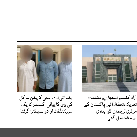
آزاد کشمیر احتجاج پر مقدمہ؛
ایف آئی اے اینٹی کرپشن سرکل
تحریک تحفظ آئین پاکستان کے
کی بڑی کارروائی، کسٹمز کا ایک
مرکزی ترجمان کو راہداری
سپرنٹنڈنٹ اور دو انسپکٹرز گرفتار
ضمانت مل گئی