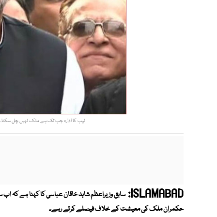
نیب کا ادارہ جب تک ہے ملک نہیں چل سکتا، احت
ISLAMABAD:
سابق وزیراعظم شاہد خاقان عباسی کا کہنا ہے کہ 
حکمران ملک کی معیشت کے خلاف فیصلے کرتے رہے۔