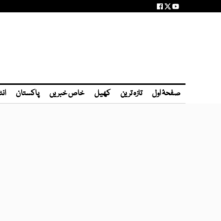
صفحۂ اول
تازہ ترین
کھیل
خاص خبریں
پاکستان
انٹ