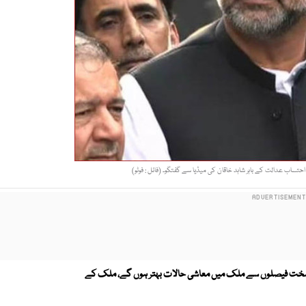
ساب عدالت کے باہر شاہد خاقان کی میڈیا سے گفتگو۔ (فائل : فوٹو)
اب سخت فیصلوں سے ملک میں معاشی حالات بہتر ہوں گے، ملک کے