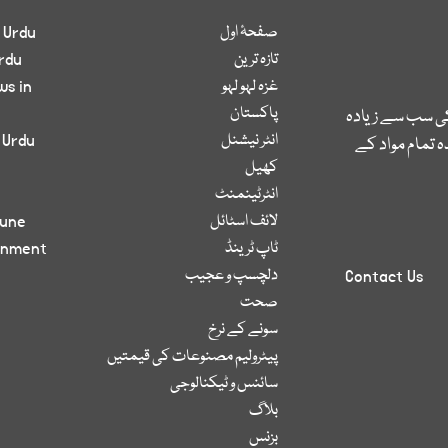
صفحۂ اول
 Urdu
تازہ ترین
rdu
غزہ لہو لہو
ws in
پاکستان
کی سب سے زیادہ
انٹر نیشنل
 Urdu
 تمام مواد کے
کھیل
انٹرٹینمنٹ
لائف اسٹائل
bune
ٹاپ ٹرینڈ
inment
دلچسپ و عجیب
Contact Us
صحت
سونے کے نرخ
پیٹرولیم مصنوعات کی قیمتیں
سائنس و ٹیکنالوجی
بلاگ
بزنس