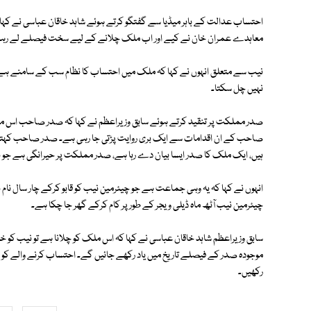
احتساب عدالت کے باہر میڈیا سے گفتگو کرتے ہوئے شاہد خاقان عباسی نے کہا 
معاہدے عمران خان نے کیے اور اب ملک چلانے کے لیے سخت فیصلے لے رہے
نیب سے متعلق انہوں نے کہا کہ ملک میں احتساب کا نظام سب کے سامنے ہے او
نہیں چل سکتا۔
صدر مملکت پر تنقید کرتے ہوئے سابق وزیراعظم نے کہا کہ صدر صاحب اس مل
صاحب کے ان اقدامات سے ایک بری روایت پڑتی جا رہی ہے۔ صدر صاحب کہتے ہیں
ہیں، ایک ملک کا صدر ایسا بیان دے رہا ہے، صدر مملکت پر حیرانگی ہے جو ن
انہوں نے کہا کہ یہ وہی جماعت ہے جو چیئرمین نیب کو قابو کرکے چار سال نام 
چیئرمین نیب آٹھ ماہ ڈیلی ویجر کے طور پر کام کرکے گھر جا چکا ہے۔
سابق وزیراعظم شاہد خاقان عباسی نے کہا کہ اس ملک کو چلانا ہے تو نیب کو خت
موجودہ صدر کے فیصلے تاریخ میں یاد رکھے جائیں گے۔ احتساب کرنے والے کو اب
رکھیں۔