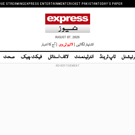
IVE STREAMING
EXPRESS ENTERTAINMENT
CRICKET PAKISTAN
TODAY'S PAPER
AUGUST 07, 2026
اشتہار لگائیں |
لائیو ٹی وی
| آج کا اخبار
ر نیشنل
ٹاپ ٹرینڈ
انٹرٹینمنٹ
لائف اسٹائل
فیکٹ چیک
صحت