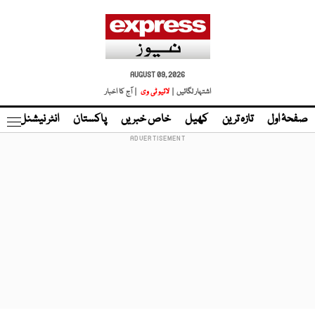
AUGUST 09, 2026
اشتہار لگائیں |
لائیو ٹی وی
| آج کا اخبار
صفحۂ اول
تازہ ترین
کھیل
خاص خبریں
پاکستان
انٹر نیشنل
ٹا