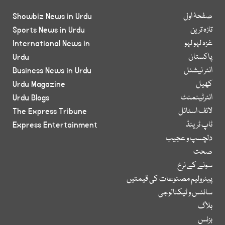
صفحۂ اول
Showbiz News in Urdu
تازہ ترین
Sports News in Urdu
غزہ لہو لہو
International News in
پاکستان
Urdu
انٹر نیشنل
Business News in Urdu
کھیل
Urdu Magazine
انٹرٹینمنٹ
Urdu Blogs
لائف اسٹائل
The Express Tribune
ٹاپ ٹرینڈ
Express Entertainment
دلچسپ و عجیب
صحت
سونے کے نرخ
پیٹرولیم مصنوعات کی قیمتیں
سائنس و ٹیکنالوجی
بلاگ
بزنس