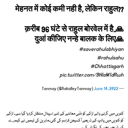
मेहनत में कोई कमी नही है, लेकिन राहुल??
क़रीब 96 घंटे से राहुल बोरवेल में है..🙏
दुआं कीजिए नन्हे बालक के लिए🙏
#saverahulabhiyan
#rahulsahu
#Chhattisgarh
pic.twitter.com/9HIaM1dRwh
June 14, 2022
— Tanmay (@SakalleyTanmay)
کنویں میں گرنے والے لڑکے کو طبی معائنے کے لئے اسپتال منتقل کردیا گیا ہے۔ لڑکے
کو کنویں میں پائپ کے ذریعے آکسیجن فراہم کی گئی۔ماہرین کی ٹیموں نے کیمرے
کے ذریعے بچے کی نگرانی کی۔