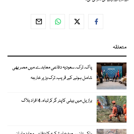
متعلقہ
پاک، ترک، سعودیہ دفاعی معاہدے میں مصر بھی
شامل ہونے کے قریب، ترک وزیر خارجہ
برازیل میں ہیلی کاپٹر گر کر تباہ، 4 افراد ہلاک