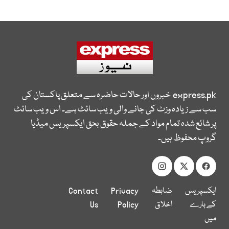
express.pk
خبروں اور حالات حاضرہ سے متعلق پاکستان کی
سب سے زیادہ وزٹ کی جانے والی ویب سائٹ ہے۔ اس ویب سائٹ
پر شائع شدہ تمام مواد کے جملہ حقوق بحق ایکسپریس میڈیا
گروپ محفوظ ہیں۔
ایکسپریس
ضابطہ
Privacy
Contact
کے بارے
اخلاق
Policy
Us
میں