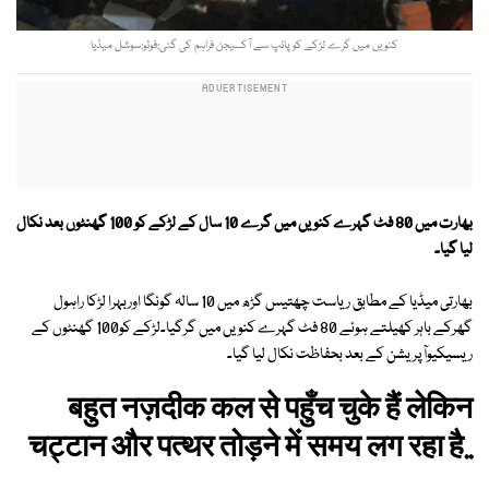
کنویں میں گرے لڑکے کو پائپ سے آکسیجن فراہم کی گئی:فوٹو:سوشل میڈیا
بھارت میں 80 فٹ گہرے کنویں میں گرے 10 سال کے لڑکے کو 100 گھنٹوں بعد نکال
لیا گیا۔
بھارتی میڈیا کے مطابق ریاست چھتیس گڑھ میں 10 سالہ گونگا اوربہرا لڑکا راہول
گھرکے باہر کھیلتے ہوئے 80 فٹ گہرے کنویں میں گرگیا۔لڑکے کو100 گھنٹوں کے
ریسیکیوآپریشن کے بعد بحفاظت نکال لیا گیا۔
बहुत नज़दीक कल से पहुँच चुके हैं लेकिन
चट्टान और पत्थर तोड़ने में समय लग रहा है..