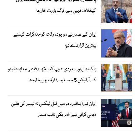
پاکستان، سعودیہ اور ترکیہ کا دفاعی معاہدہ ایران
کیخلاف نہیں ہے، ترک وزارت خارجہ
ایران کے صدر نے موجودہ وقت کو مذاکرات کیلئے
بہترین قرار دے دیا
پاکستان اور سعودی عرب کیساتھ دفاعی معاہدہ نیٹو
کے آرٹیکل 5 جیسا ہے؛ ترک وزیر خارجہ
ایران نے آبنائے ہرمز میں ٹول ٹیکس نہ لینے کی یقین
دہانی کرائی ہے؛ امریکی نائب صدر