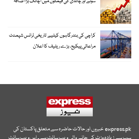
سونے اور چاندی کی قیمتوں میں اچانک بڑا اضافہ
کراچی کی بندرگاہوں کیلیے تاریخی ٹرانس شپمنٹ
مراعاتی پیکیج، بڑے ریلیف کا اعلان
express.pk
خبروں اور حالات حاضرہ سے متعلق پاکستان کی
سب سے زیادہ وزٹ کی جانے والی ویب سائٹ ہے۔ اس ویب سائٹ