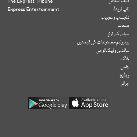
لائف اسٹائل
The Express Tribune
ٹاپ ٹرینڈ
Express Entertainment
دلچسپ و عجیب
صحت
سونے کے نرخ
پیٹرولیم مصنوعات کی قیمتیں
سائنس و ٹیکنالوجی
بلاگ
بزنس
ویڈیوز
جرائم