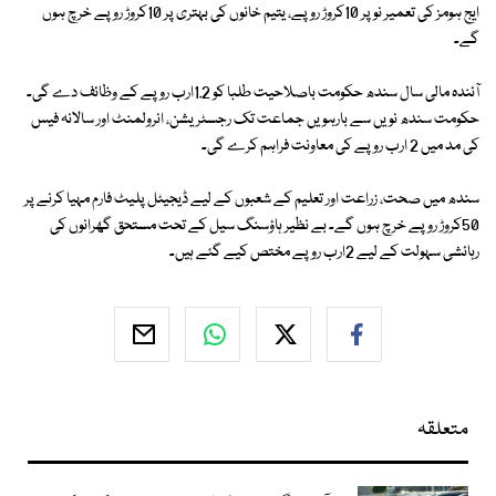
ایج ہومز کی تعمیر نو پر 10کروڑ روپے، یتیم خانوں کی بہتری پر 10کروڑ روپے خرچ ہوں
گے۔
آئندہ مالی سال سندھ حکومت باصلاحیت طلبا کو 1.2ارب روپے کے وظائف دے گی۔
حکومت سندھ نویں سے بارہویں جماعت تک رجسٹریشن، انرولمنٹ اور سالانہ فیس
کی مد میں 2 ارب روپے کی معاونت فراہم کرے گی۔
سندھ میں صحت، زراعت اور تعلیم کے شعبوں کے لیے ڈیجیٹل پلیٹ فارم مہیا کرنے پر
50کروڑ روپے خرچ ہوں گے۔ بے نظیر ہاؤسنگ سیل کے تحت مستحق گھرانوں کی
رہائشی سہولت کے لیے 2ارب روپے مختص کیے گئے ہیں۔
متعلقہ