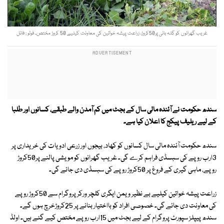
غریب گھرانوں کو گلہ بانی پر50کروڑ، زراعت پیشہ خواتین کی معاونت کیلیے 50 کروڑ مختص۔ فوٹو : فائل
سندھ حکومت نے آئندہ مالی سال کے بجٹ میں کم آمدن والے طبقے، کسانوں اور طلبا
کے لیے ریلیف پیکج کا اعلان کیا ہے۔
سندھ حکومت آئندہ مالی سال کسانوں کو کھاد، بیجوں اور زرعی ادویات کی خریداری پر
3ارب روپے کی سبسڈی فراہم کرے گی۔ غریب گھرانوں کو مویشی پالنے پر50کروڑ
روپے، ماہی گیری کے فروغ پر 50کروڑ روپے کی سبسڈی دی جائے گی۔
زراعت پیشہ خواتین کیلیے بے نظیر ویمن ایگری کلچر ورکر پروگرام سے 50کروڑ روپے
کی معاونت دی جائے گی۔ خصوصی افراد کو بااختیار بنانے پر 25کروڑخرچ ہوں گے۔
سندھ پیپلز سپورٹ پروگرام کے لیے بجٹ میں 15ارب روپے مختص کیے گئے ہیں۔ اولڈ