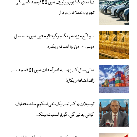
درآمدی گاڑیوں پر ٹیرف میں 52 فیصد کمی کی
تجویز، اختلافات برقرار
سونا آج مزید مہنگا ہوگیا؛ قیمتوں میں مسلسل
دوسرے دن بڑا اضافہ ریکارڈ
مالی سال کے پہلے ماہ برآمدات میں 31 فیصد سے
زائد اضافہ ریکارڈ
ترسیلاتِ زر کے لیے ایک نئی اسکیم جلد متعارف
کرائی جائے گی، گورنر اسٹیٹ بینک