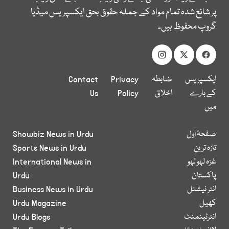
پر شائع شدہ تمام مواد کے جملہ حقوق بحق ایکسپریس میڈیا
گروپ محفوظ ہیں۔
ایکسپریس
ضابطہ
Privacy
Contact
کے بارے
اخلاق
Policy
Us
میں
صفحۂ اول
Showbiz News in Urdu
تازہ ترین
Sports News in Urdu
غزہ لہو لہو
International News in
پاکستان
Urdu
انٹر نیشنل
Business News in Urdu
کھیل
Urdu Magazine
انٹرٹینمنٹ
Urdu Blogs