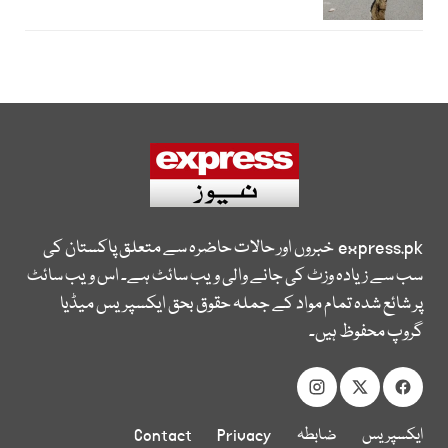
express.pk
خبروں اور حالات حاضرہ سے متعلق پاکستان کی
سب سے زیادہ وزٹ کی جانے والی ویب سائٹ ہے۔ اس ویب سائٹ
پر شائع شدہ تمام مواد کے جملہ حقوق بحق ایکسپریس میڈیا
گروپ محفوظ ہیں۔
ایکسپریس
ضابطہ
Privacy
Contact