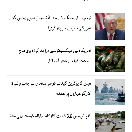
ٹرمپ ایران جنگ کے خطرناک جال میں پھنس گئے،
امریکی ماہر نے خبردار کردیا
امریکا میں میکسیکو سے درآمد کردہ ہری مرچ
صحت کیلئے خطرناک قرار
روس کا یوکرین کیلئے فوجی سامان لے جانے والے 3
کارگو جہازوں پر حملہ
فلپائن میں 5.8 شدت کا زلزلہ، دارالحکومت بھی متاثر