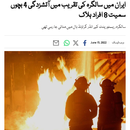
ایران میں سالگرہ کی تقریب میں آتشزدگی 4 بچوں
سمیت 8 افراد ہلاک
سالگرہ ریسٹورینٹ کے انڈر گراؤنڈ ہال میں منائی جا رہی تھی
ویب ڈیسک
June 15, 2022