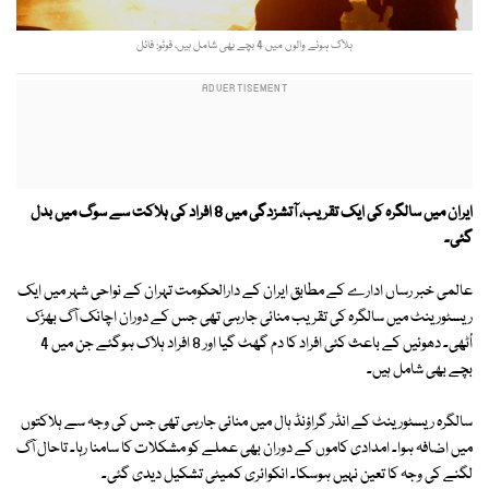
ہلاک ہونے والوں میں 4 بچے بھی شامل ہیں، فوٹو: فائل
ایران میں سالگرہ کی ایک تقریب، آتشزدگی میں 8 افراد کی ہلاکت سے سوگ میں بدل
گئی۔
عالمی خبر رساں ادارے کے مطابق ایران کے دارالحکومت تہران کے نواحی شہر میں ایک
ریسٹورینٹ میں سالگرہ کی تقریب منائی جارہی تھی جس کے دوران اچانک آگ بھڑک
اُٹھی۔ دھوئیں کے باعث کئی افراد کا دم گھٹ گیا اور 8 افراد ہلاک ہوگئے جن میں 4
بچے بھی شامل ہیں۔
سالگرہ ریسٹورینٹ کے انڈر گراؤنڈ ہال میں منائی جارہی تھی جس کی وجہ سے ہلاکتوں
میں اضافہ ہوا۔ امدادی کاموں کے دوران بھی عملے کو مشکلات کا سامنا رہا۔ تاحال آگ
لگنے کی وجہ کا تعین نہیں ہوسکا۔ انکوائری کمیٹی تشکیل دیدی گئی۔