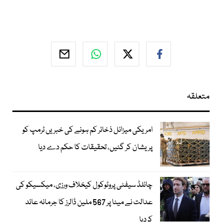
متعلقہ
امریکی میزائل ذخائر کم ہونے کی خبریں ٹرمپ کو
پریشان کر گئیں، تحقیقات کا حکم دے دیا
چائلڈ سیفٹی پروٹوکول کیخلاف ورزی، میکسیکو کی
عدالت نے میٹا پر 567 ملین ڈالرز کا جرمانہ عائد
کردیا