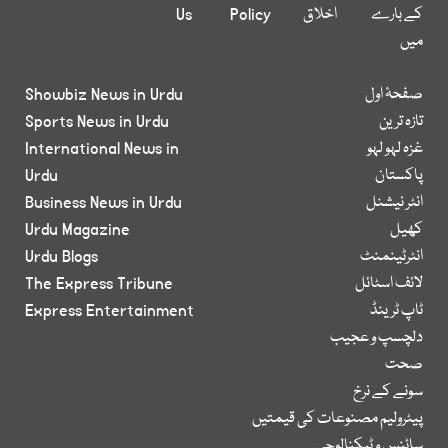
کے بارے
اخلاق
Policy
Us
میں
صفحۂ اول
Showbiz News in Urdu
تازہ ترین
Sports News in Urdu
غزہ لہو لہو
International News in
پاکستان
Urdu
انٹر نیشنل
Business News in Urdu
کھیل
Urdu Magazine
انٹرٹینمنٹ
Urdu Blogs
لائف اسٹائل
The Express Tribune
ٹاپ ٹرینڈ
Express Entertainment
دلچسپ و عجیب
صحت
سونے کے نرخ
پیٹرولیم مصنوعات کی قیمتیں
سائنس و ٹیکنالوجی