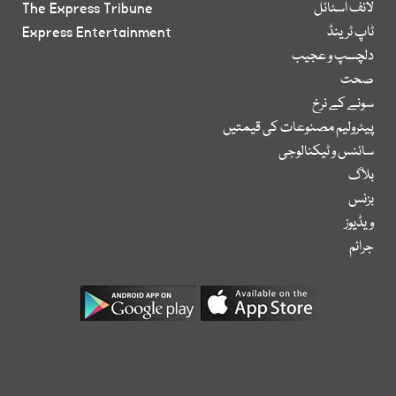
لائف اسٹائل
The Express Tribune
ٹاپ ٹرینڈ
Express Entertainment
دلچسپ و عجیب
صحت
سونے کے نرخ
پیٹرولیم مصنوعات کی قیمتیں
سائنس و ٹیکنالوجی
بلاگ
بزنس
ویڈیوز
جرائم