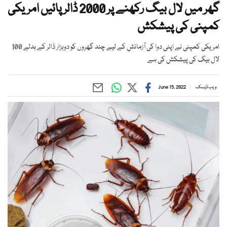
گھر میں لال بیگ رکھنے پر 2000 ڈالر پائیں امریکی
کمپنی کی پیشکش
امریکی کمپنی نے اپنی دوا کی آزمائش کے لیے چند گھروں کو دوہزار ڈالر کے بدلے 100
لال بیگ کی پیشکش کی ہے
ویب ڈیسک
June 15, 2022