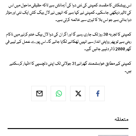
اس پیشکش کا مقصد کمپنی کی نئی دوا کی آزمائش ہے تاکہ حقیقی ماحول میں اس
کی تاثیر دیکھی جاسکے۔ کمپنی نے کہا ہے کہ انہوں نے لال بیگ کش ایک نئی اور مؤثر
دوا بنائی ہے جو اس بلا کا تیزی سے خاتمہ کرتی ہے۔
کمپنی کا تجربہ 30 روز تک جاری رہے گا اور اگر ان کی دوا لال بیگ ختم کرنے میں ناکام
رہتی ہے تو پھر روایتی انداز سے انہیں ٹھکانے لگایا جائے گا۔ اس پورے عمل کے لیے فی
گھر 2000 ڈالر دئیے جائیں گے۔
کمپنی کے مطابق خواہشمند گھرانے 31 جولائی تک اپنی دلچسپی کا اظہار کرسکتے
ہیں۔
متعلقہ