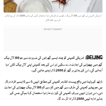
امریکی کمپنی نے گھر میں 100 لال بیگ رکھنے اور تجرباتی دوا استعمال کرنے کے بدلے 2000 ڈالر کی پیشکش
کی ہے۔ فوٹو: فائل
BEIJING:
امریکی کمپنی کو چند ایسے گھرانوں کی ضرورت ہے جو 100 لال بیگ
گھر میں چھوڑنے کی اجازت دے سکیں اور اس کے بعد کمپنی اپنی 'لال بیگ کش' دوا
آزمائے گی۔ اس کے بدلے ہر گھر کو 2000 ڈالر دیئے جائیں گے۔
نارتھ کیرولینا میں واقع پیسٹ انفارمر کمپنی کے مطابق انہیں 5 سے 6 ایسے افراد درکار
ہیں جو پہلے کمپنی کی طرف سے گھر میں کم سے کم 100 لال بیگ چھوڑنے کی اجازت
دیں۔ اس دوران انہیں صرف کمپنی کی کیڑے مار دوا استعمال کرنا ہوگی جس کے
بدلے ادارہ انہیں 2000 ڈالر ادا کرے گا۔