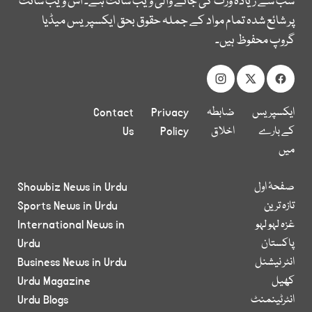
سب سے زیادہ وزٹ کی جانے والی ویب سائٹ ہے۔ اس ویب سائٹ
پر شائع شدہ تمام مواد کے جملہ حقوق بحق ایکسپریس میڈیا
گروپ محفوظ ہیں۔
ایکسپریس
ضابطہ
Privacy
Contact
کے بارے
اخلاق
Policy
Us
میں
صفحۂ اول
Showbiz News in Urdu
تازہ ترین
Sports News in Urdu
غزہ لہو لہو
International News in
پاکستان
Urdu
انٹر نیشنل
Business News in Urdu
کھیل
Urdu Magazine
انٹرٹینمنٹ
Urdu Blogs