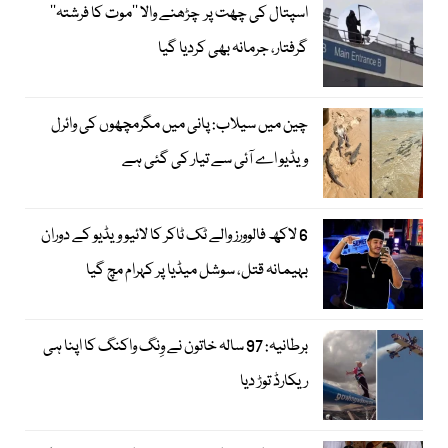
اسپتال کی چھت پر چڑھنے والا ’’موت کا فرشتہ‘‘
گرفتار، جرمانہ بھی کردیا گیا
چین میں سیلاب: پانی میں مگرمچھوں کی وائرل
ویڈیو اے آئی سے تیار کی گئی ہے
6 لاکھ فالوورز والے ٹک ٹاکر کا لائیو ویڈیو کے دوران
بہیمانہ قتل، سوشل میڈیا پر کہرام مچ گیا
برطانیہ: 97 سالہ خاتون نے وِنگ واکنگ کا اپنا ہی
ریکارڈ توڑ دیا