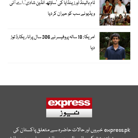
ٹام ہالینڈ اور زینڈایا کی ’ساؤتھ انڈین شادی‘، اے آئی
ویڈیو نے سب کو حیران کر دیا
امریکا: 18 سالہ پروفیسر نے 306 سال پرانا ریکارڈ توڑ
دیا
express.pk
خبروں اور حالات حاضرہ سے متعلق پاکستان کی