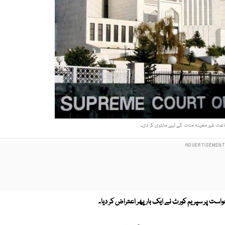
ت غیر معینہ مدت کے لیے ملتوی کر دی۔
ت پر سپریم کورٹ نے ایک بار پھر اعتراض کر دیا۔