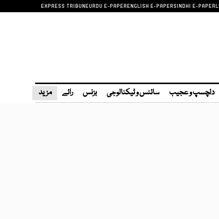
EXPRESS TRIBUNE
URDU E-PAPER
ENGLISH E-PAPER
SINDHI E-PAPER
L
دلچسپ و عجیب
سائنس و ٹیکنالوجی
بزنس
رائے
مزید