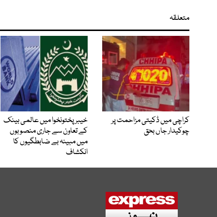
متعلقہ
کراچی میں ڈکیتی مزاحمت پر
خیبرپختونخوا میں عالمی بینک
چوکیدار جاں بحق
کے تعاون سے جاری منصوبوں
میں مبینہ بے ضابطگیوں کا
انکشاف