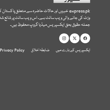
express.pk
خبروں اور حالات حاضرہ سے متعلق پاکستان 
وزٹ کی جانے والی ویب سائٹ ہے۔ اس ویب سائٹ پر شائع شدہ
جملہ حقوق بحق ایکسپریس میڈیا گروپ محفوظ ہیں۔
ایکسپریس کے بارے میں
ضابطہ اخلاق
Privacy Policy