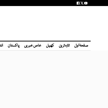
صفحۂ اول
تازہ ترین
کھیل
خاص خبریں
پاکستان
انٹ