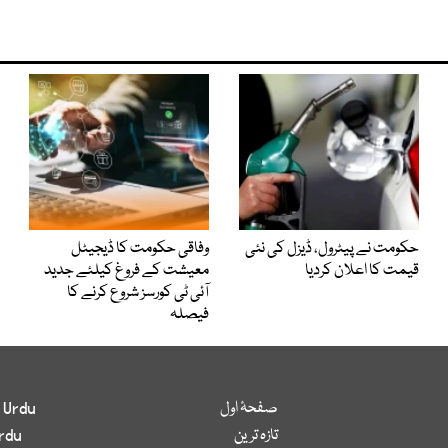
حکومت نے پیٹرول، ڈیزل کی نئی
وفاقی حکومت کا ڈیجیٹل
قیمت کا اعلان کردیا
معیشت کے فروغ کیلئے جدید
آئی ٹی کورسز شروع کرنے کا
فیصلہ
صفحۂ اول
 Urdu
تازہ ترین
rdu