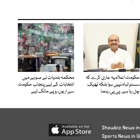
حکومت اعلامیہ جاری کرے کہ
محکمہ بلدیات نے صوبے میں
سسٹم تباہ نہیں ہوا بلکہ ٹھیک
انتخابات کے لیے پنجاب حکومت
چل رہا ہے، پی پی رہنما
سے اربوں روپے مانگ لیے
Showbiz News in
Sports News in U