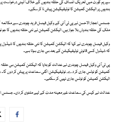
سپریم کورٹ میں تحریک انصاف کی حلقہ بندیوں کے خلاف آئینی درخواست پر 
بندیوں پر الیکشن کمیشن کا نوٹیفیکیشن پیش نا کر سکے۔
جسٹس اعجاز الاحسن نے پی ٹی آئی کے وکیل فیصل فرید چوہدری سے مکالمہ کرت
ملک کی حلقہ بندیاں بلا جواز ہیں، الیکشن کمیشن نے نئی حلقہ بندیوں کا جو ن
وکیل فیصل چوہدری نے کہا کہ الیکشن کمیشن کا نئی حلقہ بندیوں کا شیڈول 
کہ شیڈول کسی قانونی نوٹیفیکیشن کے بعد ہی جاری ہوتا ہے۔
پی ٹی آئی وکیل فیصل چوہدری نے عدالت کو بتایا کہ الیکشن کمیشن ہی حلقہ 
کمیشن کو نوٹس جاری کر دے، نوٹیفیکیشن اگلی سماعت پر پیش کر دوں گا۔ ج
الیکشن کمیشن کو نوٹس جاری نہیں کر سکتے۔
عدالت نے کیس کی سماعت غیر معینہ مدت کے لیے ملتوی کر دی۔ جسٹس اعج