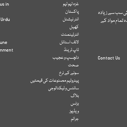
غزہ لہو لہو
ws in
پاکستان
کی سب سے زیادہ
انٹر نیشنل
 Urdu
 تمام مواد کے
کھیل
انٹرٹینمنٹ
لائف اسٹائل
bune
ٹاپ ٹرینڈ
inment
دلچسپ و عجیب
Contact Us
صحت
سونے کے نرخ
پیٹرولیم مصنوعات کی قیمتیں
سائنس و ٹیکنالوجی
بلاگ
بزنس
ویڈیوز
جرائم