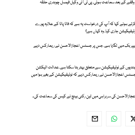
وقفے کے بعد سماعت ہوئی، پی ٹی آئی وکیل فیصل چوہدری حلقہ
ے ہوئے کہا کہ آپ کی درخواست یہ ہے کہ فاٹا پاٹا کے علاوہ پورے
وٹیفیکیشن جاری کیا، وہ کہاں ہے؟
پیپر بک میں لگایا ہے، جس پر جسٹس اعجازالاحسن نے ریمارکس دیے
بندیوں کے نوٹیفیکیشن سے متعلق بہتر بتا سکتا ہے، عدالت الیکشن
سٹس اعجازالاحسن نے ریمارکس دیے کہ نوٹیفیکیشن کے بغیر ہوا میں
ازالاحسن کی سربراہی میں تین رکنی بینچ نے کیس کی سماعت کی۔