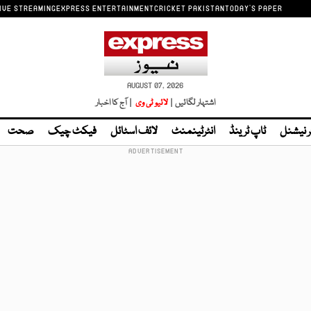
IVE STREAMING
EXPRESS ENTERTAINMENT
CRICKET PAKISTAN
TODAY'S PAPER
AUGUST 07, 2026
اشتہار لگائیں |
لائیو ٹی وی
| آج کا اخبار
ر نیشنل
ٹاپ ٹرینڈ
انٹرٹینمنٹ
لائف اسٹائل
فیکٹ چیک
صحت