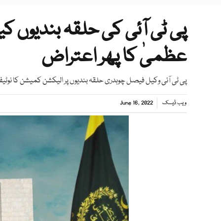
پی ٹی آئی کی حلقہ بندیوں ک
عظمیٰ کا پھر اعتراض
پی ٹی آئی وکیل فیصل چوہدری حلقہ بندیوں پر الیکشن کمیشن کا نوٹی
ویب ڈیسک
June 16, 2022