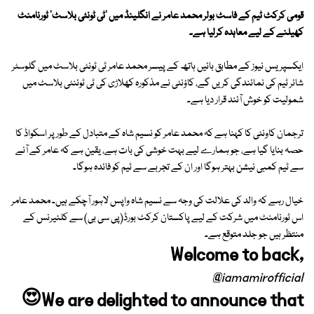
قومی کرکٹ ٹیم کے فاسٹ بولر محمد عامر نے انگلینڈ میں 'ٹی ٹونٹی بلاسٹ' ٹورنامنٹ
کھیلنے کے لیے معاہدہ کرلیا ہے۔
ایکسپریس نیوز کے مطابق بائیں ہاتھ کے پیسر محمد عامر ٹی ٹونٹی بلاسٹ میں گلوسٹر
شائر ٹیم کی نمائندگی کریں گے، کاؤنٹی نے مذکورہ کھلاڑی کی ٹی ٹوئنٹی بلاسٹ میں
شمولیت کو خوش آئند قرار دیا ہے۔
ترجمان کاونٹی کا کہنا ہے کہ محمد عامر کو نسیم شاہ کے متبادل کے طور پر اسکواڈ کا
حصہ بنایا گیا ہے، جو ہمارے لیے بہت خوشی کی بات ہے، یقین ہے کہ عامر کے آنے
سے ٹیم کمبی نیشن بہتر ہوگا اور ان کے تجربے سے ٹیم کو فائدہ ہوگا۔
خیال رہے کہ والد کی علالت کی وجہ سے نسیم شاہ واپس لاہور آچکے ہیں۔ محمد عامر
اس ٹورنامنٹ میں شرکت کے لیے پاکستان کرکٹ بورڈ(پی سی بی) سے کلئیرنس کے
منتظر ہیں جو جلد متوقع ہے۔
Welcome to back,
@iamamirofficial
😍We are delighted to announce that