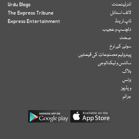
انٹرٹینمنٹ
Urdu Blogs
لائف اسٹائل
The Express Tribune
ٹاپ ٹرینڈ
Express Entertainment
دلچسپ و عجیب
صحت
سونے کے نرخ
پیٹرولیم مصنوعات کی قیمتیں
سائنس و ٹیکنالوجی
بلاگ
بزنس
ویڈیوز
جرائم