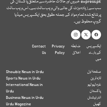
express.pk
خبروں اور حالات حاضرہ سے متعلق پاکستان کی
سب سے زیادہ وزٹ کی جانے والی ویب سائٹ ہے۔ اس ویب سائٹ
پر شائع شدہ تمام مواد کے جملہ حقوق بحق ایکسپریس میڈیا
گروپ محفوظ ہیں۔
ایکسپریس
ضابطہ
Privacy
Contact
کے بارے
اخلاق
Policy
Us
میں
صفحۂ اول
Showbiz News in Urdu
تازہ ترین
Sports News in Urdu
غزہ لہو لہو
International News in
پاکستان
Urdu
انٹر نیشنل
Business News in Urdu
کھیل
Urdu Magazine