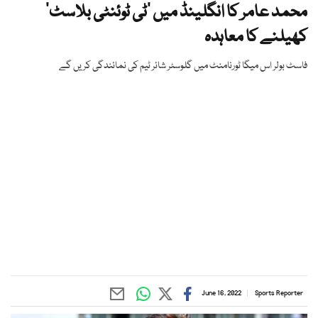
محمد عامر کا انگلینڈ میں ’ٹی ٹوئنٹی بلاسٹ‘
کھیلنے کا معاہدہ
فاسٹ بولر اس میگا ٹورنامنٹ میں گلوسٹر شائر ٹیم کی نمائندگی کریں گے
June 16, 2022
Sports Reporter