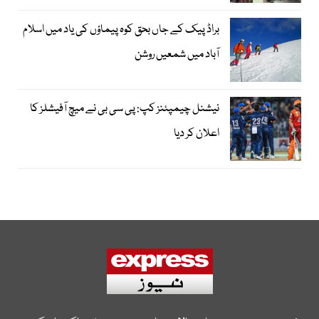
براڈ پیک کے جاں بحق کوہ پیماؤں کی یاد میں اسلام
آباد میں شمعیں روشن
نیشنل چیمپئنز کپ: پی سی بی نے میچ آفیشلز کا
اعلان کر دیا