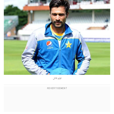
فوٹو: فائل