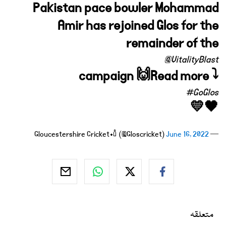
Pakistan pace bowler Mohammad
Amir has rejoined Glos for the
remainder of the
@VitalityBlast
campaign 🙌Read more ⤵
#GoGlos
💛🖤
June 16, 2022
— Gloucestershire Cricket🏏 (@Gloscricket)
متعلقہ