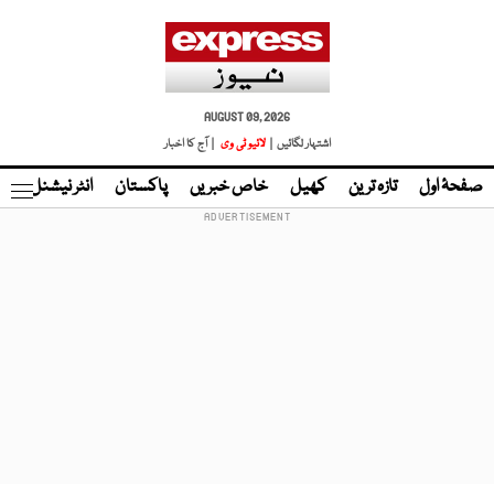
AUGUST 09, 2026
اشتہار لگائیں |
لائیو ٹی وی
| آج کا اخبار
صفحۂ اول
تازہ ترین
کھیل
خاص خبریں
پاکستان
انٹر نیشنل
ٹا