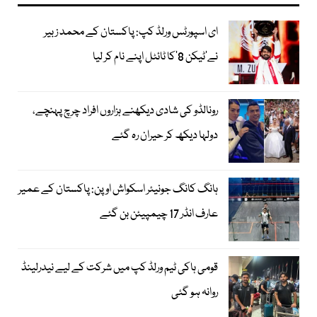
ای اسپورٹس ورلڈ کپ: پاکستان کے محمد زبیر
نے’ٹیکن 8‘کا ٹائٹل اپنے نام کر لیا
رونالڈو کی شادی دیکھنے ہزاروں افراد چرچ پہنچے،
دولہا دیکھ کر حیران رہ گئے
ہانگ کانگ جونیئر اسکواش اوپن: پاکستان کے عمیر
عارف انڈر 17 چیمپیئن بن گئے
قومی ہاکی ٹیم ورلڈ کپ میں شرکت کے لیے نیدرلینڈ
روانہ ہو گئی