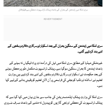
سری لنکا میں ایندھن کے بحران کے باعث پبلک ٹرانسپورٹ معطل ہے:فوٹو:فائل
سری لنکا میں ایندھن کے سنگین بحران کے بعد اسکولز اورسرکاری دفاتردو ہفتوں کے
لئے بند کردئیے گئے۔
غیرملکی میڈیا کے مطابق سری لنکا میں تیل کی درآمدات پرادائیگیاں نہ ہونے کے
باعث ایندھن کا بحران سنگین ہوگیا ہے۔ پبلک ٹرانسپورٹ مکمل طورپر معطل ہونے
کے بعد حکومت نے اسکولز اورسرکاری دفاتردو ہفتوں کے لئے بند کردئیے ہیں۔وزارت
تعلیم نے اساتذہ اورطلبا کو بجلی کی فراہمی پر آن لائن تعلیم کو یقینی بنانے کےلیے کہا
ہے۔
سری لنکا کی وزارت پبلک ایڈمنسٹریشن کی جانب سے جاری بیان میں کہا گیا ہے کہ
پبلک ٹرانسپورٹ کی معطلی اورنجی گاڑیوں کوپیٹرول نہ ملنے کے باعث صرف ضروری