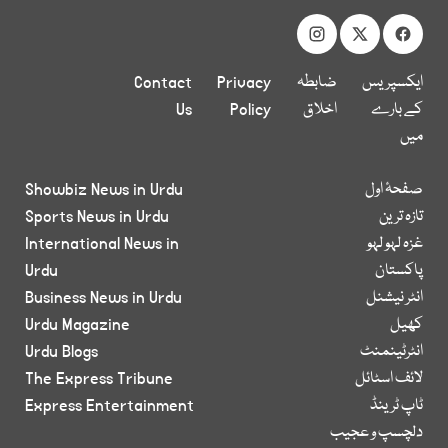
ایکسپریس
ضابطہ
Privacy
Contact
کے بارے
اخلاق
Policy
Us
میں
صفحۂ اول
Showbiz News in Urdu
تازہ ترین
Sports News in Urdu
غزہ لہو لہو
International News in
پاکستان
Urdu
انٹر نیشنل
Business News in Urdu
کھیل
Urdu Magazine
انٹرٹینمنٹ
Urdu Blogs
لائف اسٹائل
The Express Tribune
ٹاپ ٹرینڈ
Express Entertainment
دلچسپ و عجیب