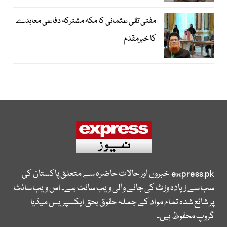
مفتی تقی عثمانی کا مکہ مشترکہ دفاعی معاہدے
کا خیرمقدم
express.pk
خبروں اور حالات حاضرہ سے متعلق پاکستان کی
سب سے زیادہ وزٹ کی جانے والی ویب سائٹ ہے۔ اس ویب سائٹ
پر شائع شدہ تمام مواد کے جملہ حقوق بحق ایکسپریس میڈیا
گروپ محفوظ ہیں۔