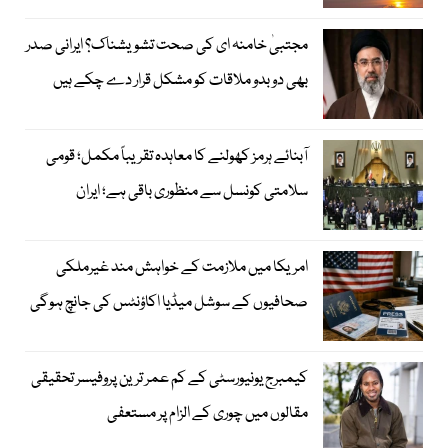
مجتبیٰ خامنہ ای کی صحت تشویشناک؟ ایرانی صدر
بھی دوبدو ملاقات کو مشکل قرار دے چکے ہیں
آبنائے ہرمز کھولنے کا معاہدہ تقریباً مکمل؛ قومی
سلامتی کونسل سے منظوری باقی ہے؛ ایران
امریکا میں ملازمت کے خواہش مند غیرملکی
صحافیوں کے سوشل میڈیا اکاؤنٹس کی جانچ ہوگی
کیمبرج یونیورسٹی کے کم عمر ترین پروفیسر تحقیقی
مقالوں میں چوری کے الزام پر مستعفی