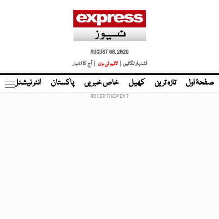
AUGUST 08, 2026
اشتہار لگائیں |
لائیو ٹی وی
| آج کا اخبار
صفحۂ اول
تازہ ترین
کھیل
خاص خبریں
پاکستان
انٹر نیشنل
ٹا