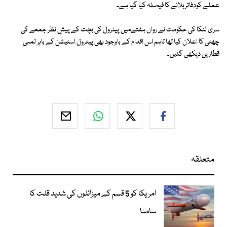
عملے کودفاتربلانے کا فیصلہ کیا گیا ہے۔
سری لنکا کی حکومت نے رواں ہفتےمیں پیٹرول کی بچت کے پیشِ نظر جمعے کی
چھٹی کا اعلان کیا تھا تاہم اس اقدام کے باوجود بھی پیٹرول اسٹیشن کے باہر لمبی
قطاریں دیکھی گئیں۔
متعلقہ
امریکا کو 5 قسم کے میزائلوں کی شدید قلت کا
سامنا