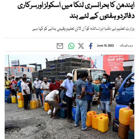
ایندھن کا بحرانسری لنکا میں اسکولز اورسرکاری
دفاتردو ہفتوں کے لئے بند
وزارت تعلیم نے طلبا اوراساتذہ کو آن لائن تعلیم یقینی بنانے کو کہا ہے
ویب ڈیسک
June 18, 2022