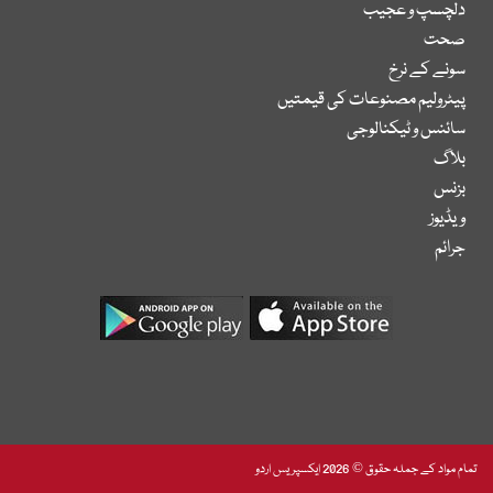
دلچسپ و عجیب
صحت
سونے کے نرخ
پیٹرولیم مصنوعات کی قیمتیں
سائنس و ٹیکنالوجی
بلاگ
بزنس
ویڈیوز
جرائم
تمام مواد کے جملہ حقوق © 2026 ایکسپریس اردو