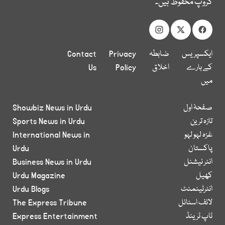
گروپ محفوظ ہیں۔
ایکسپریس
ضابطہ
Privacy
Contact
کے بارے
اخلاق
Policy
Us
میں
صفحۂ اول
Showbiz News in Urdu
تازہ ترین
Sports News in Urdu
غزہ لہو لہو
International News in
پاکستان
Urdu
انٹر نیشنل
Business News in Urdu
کھیل
Urdu Magazine
انٹرٹینمنٹ
Urdu Blogs
لائف اسٹائل
The Express Tribune
ٹاپ ٹرینڈ
Express Entertainment