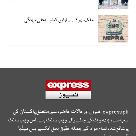
ملک بھر کے صارفین کیلیے بجلی مہنگی
express.pk
خبروں اور حالات حاضرہ سے متعلق پاکستان کی
سب سے زیادہ وزٹ کی جانے والی ویب سائٹ ہے۔ اس ویب سائٹ
پر شائع شدہ تمام مواد کے جملہ حقوق بحق ایکسپریس میڈیا