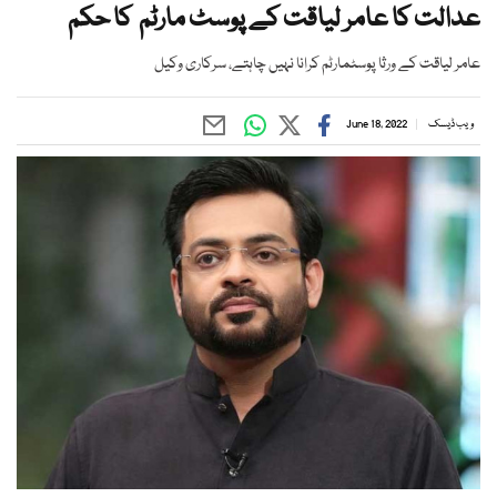
عدالت کا عامر لیاقت کے پوسٹ مارٹم کا حکم
عامر لیاقت کے ورثا پوسٹمارٹم کرانا نہیں چاہتے، سرکاری وکیل
ویب ڈیسک
June 18, 2022