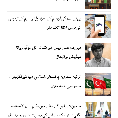
پی ٹی اے کی ای سم کے اجرا، روایتی سیم کی تبدیلی
کی فیس 1500 تک مقرر
میر رضا علی کیس، قبر کشائی کل ہوگی، پرانا
میڈیکل بورڈ بحال
‘ترکیہ، سعودیہ، پاکستان، اسلامی دنیا کے نگہبان’،
خصوصی نغمہ جاری
حرمین شریفین کے سائے میں طے پانے والا معاہدہ
اگلی نسلوں کیلئے امن کی ڈھال ثابت ہو، وزیراعظم