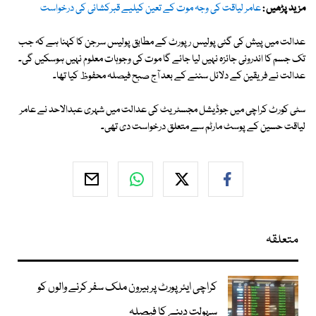
مزید پڑھیں :
عامر لیاقت کی وجہ موت کے تعین کیلیے قبرکشائی کی درخواست
عدالت میں پیش کی گئی پولیس رپورٹ کے مطابق پولیس سرجن کا کہنا ہے کہ جب
تک جسم کا اندرونی جائزہ نہیں لیا جائے گا موت کی وجوہات معلوم نہیں ہوسکیں گی۔
عدالت نے فریقین کے دلائل سننے کے بعد آج صبح فیصلہ محفوظ کیا تھا۔
سٹی کورٹ کراچی میں جوڈیشل مجسٹریٹ کی عدالت میں شہری عبدالاحد نے عامر
لیاقت حسین کے پوسٹ مارٹم سے متعلق درخواست دی تھی۔
متعلقہ
کراچی ایئرپورٹ پر بیرون ملک سفر کرنے والوں کو
سہولت دینے کا فیصلہ