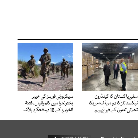
سفیرِ پاکستان کا کیلڈرون
سیکیورٹی فورسز کی خیبر
ٹیکسٹائلز کا دورہ، پاک امریکا
پختونخوا میں کارروائیاں، فتنۃ
تجارتی تعاون کے فروغ پر زور
الخوارج کے 10 دہشتگرد ہلاک