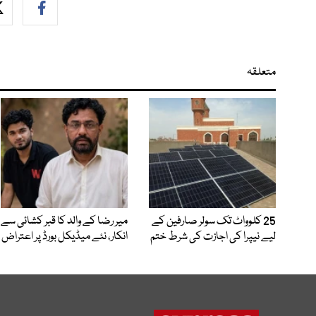
متعلقہ
25 کلوواٹ تک سولر صارفین کے
میر رضا کے والد کا قبر کشائی سے
لیے نیپرا کی اجازت کی شرط ختم
انکار، نئے میڈیکل بورڈ پر اعتراض