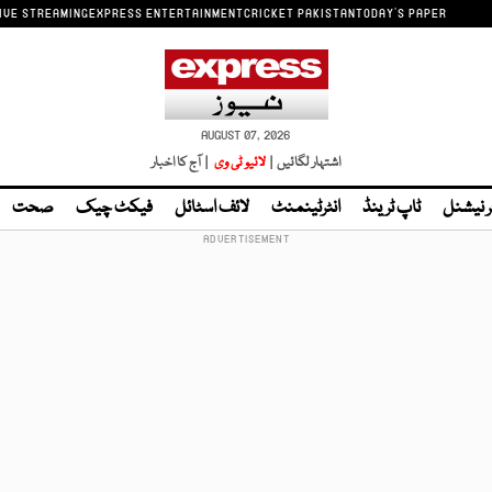
IVE STREAMING
EXPRESS ENTERTAINMENT
CRICKET PAKISTAN
TODAY'S PAPER
AUGUST 07, 2026
اشتہار لگائیں |
لائیو ٹی وی
| آج کا اخبار
ر نیشنل
ٹاپ ٹرینڈ
انٹرٹینمنٹ
لائف اسٹائل
فیکٹ چیک
صحت