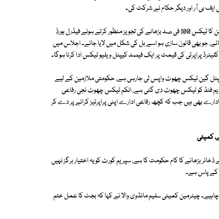
ی ایف بی آر اور دیگر حکام نے شرکت کی۔
اجلاس میں قائمہ کمیٹی برائے خزانہ نے نان فائلرز کے لیے گاڑیوں کی رجسٹریشن کا ٹیکس 100 فی صد بڑھانے کی تجویز منظور کرتے ہوئے فیڈرل بورڈ
ائے، جو بھی قانون سازی ہو اسے بل کی شکل میں لایا جائے۔ اجلاس میں
کلیئرڈ پراپرٹی کی قیمت پر ایک فیصد کیپٹل ویلیو ٹیکس ادا کرنا ہوگا۔
پر کیپٹل گین ٹیکس چھوٹ واپس لی جارہی ہے، حکومتی ملازمین کے لیے
ڈیم فنڈ کو ٹیکس چھوٹ دی گئی ہے، انکم ٹیکس چھوٹ نجی رفاعی
رے بھی ہیں جب کہ کچھ رفاعی ادارے اپنی پراپرٹیز کرائے پر دے کر
ے، کمیٹی
 ذخائر بڑھانے کا کام حکومت کا ہے، سپریم کورٹ کو یہ اختیار ہرگز نہیں
 کے پاس ہے۔
 چاہیے۔ چیئرمین کمیٹی سلیم مانڈوی والا نے کہا کہ بجٹ کا عمل ختم