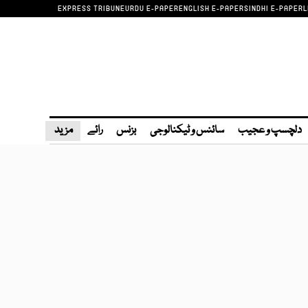
EXPRESS TRIBUNE
URDU E-PAPER
ENGLISH E-PAPER
SINDHI E-PAPER
L
دلچسپ و عجیب
سائنس و ٹیکنالوجی
بزنس
رائے
مزید