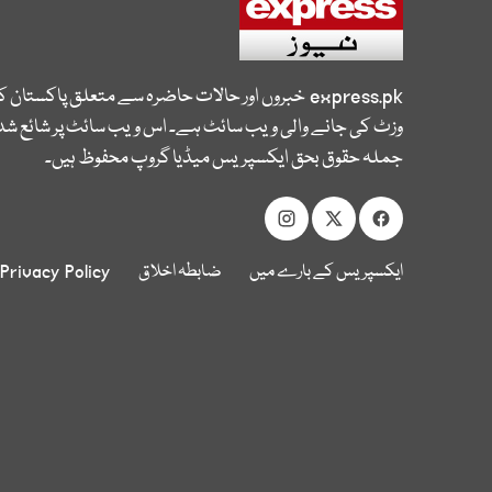
express.pk
خبروں اور حالات حاضرہ سے متعلق پاکستان 
وزٹ کی جانے والی ویب سائٹ ہے۔ اس ویب سائٹ پر شائع شدہ
جملہ حقوق بحق ایکسپریس میڈیا گروپ محفوظ ہیں۔
ایکسپریس کے بارے میں
ضابطہ اخلاق
Privacy Policy