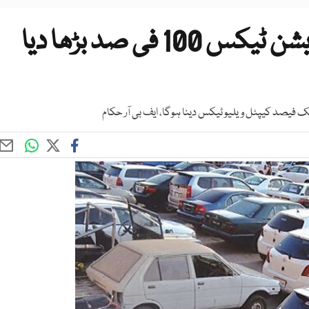
نان فائلر کیلیے گاڑی رجسٹریشن ٹیکس 100 فی صد بڑھا دیا
ایک فیصد کیپٹل ویلیو ٹیکس دینا ہوگا، ایف بی آر حکام