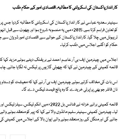
کار انداز پاکستان کی اسکروٹنی کا مطالبہ، اقتصادی امور کے حکام طلب
سینیٹر سعدیہ عباسی نے کار انداز پاکستان کی اسکروٹنی کا مطالبہ کردیا جس پر ای
کو تعاون فراہم کرتا ہے، 2015ء میں یہ منصوبہ شروع ہوا اور چ
ٹریبونل میں چلا گیا، کارانداز پاکستان کے حوالے سے اقتصادی امور ڈویژن سے 
حکام کو اگلے اجلاس میں طلب کرلیا۔
قائمہ کمیٹی کے چیئرمین نے کہا کہ چھوٹی گاڑیوں پر ٹیکس نہ لگایا جائے، چاہے وہ
اس بات کی مخالف کرتے ہوئے چیئرمین ایف بی آر نے کہا کہ معیشت کو دستاویز
نان فائلر جو بھی پراپرٹی خریدے گا وہ پانچ فیصد ٹیکس دے گا۔
قائمہ کمیٹی برائے خزانہ نے فنانس بل 2022ء می
لیا۔ چیئرمین کمیٹی سینیٹر سلیم مانڈوی والا نے کہا کہ پیر کو منعقد ہونے وا
جائے گی اور منگل کے روز منعقد ہونے والے ایوان بالا کے اجلاس میں کمیٹی 