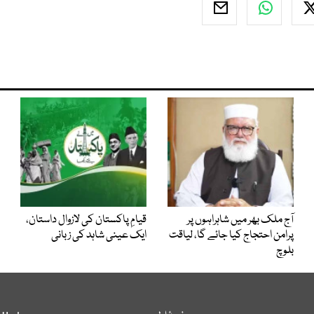
آج ملک بھر میں شاہراہوں پر
قیامِ پاکستان کی لازوال داستان،
پرامن احتجاج کیا جائے گا، لیاقت
ایک عینی شاہد کی زبانی
بلوچ