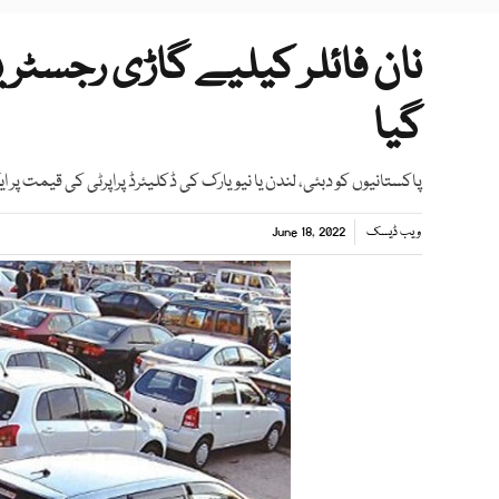
گیا
پاکستانیوں کو دبئی، لندن یا نیویارک کی ڈکلیئرڈ پراپرٹی کی قیمت پر 
ویب ڈیسک
June 18, 2022