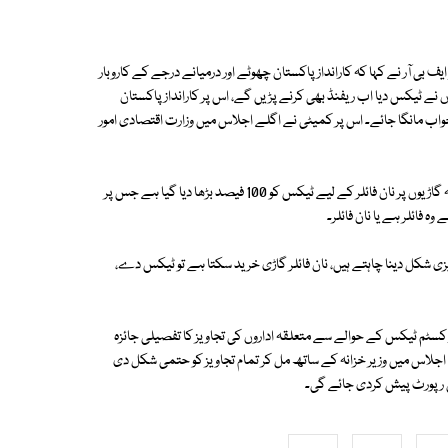
ف بی آر نے کہا کہ کارانداز پاکستان چھوٹے اور درمیانے درجے کے کاروبار
ھوٹ سے قبل انہوں نے ٹیکس دیا اب ریفنڈ بھی کرنے پڑیں گے، اس پر کارانداز پاکستان
جواب مانگا جائے۔ اس پر کمیٹی نے اگلے اجلاس میں وزارت اقتصادی امور
اجلاس میں چیئرمین ایف بی آر عاصم احمد نے بریفنگ دیتے ہوئے مزید کہا کہ گاڑیوں پر نان فائلر کے لیے ٹیکس کو 100 فیصد بڑھا دیا گیا ہے جس پر
 فائلر ہے یا نان فائلر۔
ی شکل دینا چاہتے ہیں، نان فائلر گاڑی خرید سکتا ہے تو ٹیکس دے،
ں انکم ٹیکس، سیلز ٹیکس اور کسٹم ٹیکس کے حوالے سے متعلقہ اداروں کی تجاویز کا تفصیلی جائزہ
لے اجلاس میں وزیر خزانہ کے ساتھ مل کر تمام تجاویز کو حتمی شکل دی
کی رپورٹ پیش کردی جائے گی۔