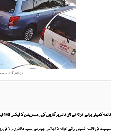
نان فائلر گاڑی خرید
قائمہ کمیٹی برائے خزانہ نے نان فائلر پر گاڑیوں کی رجسٹریشن کا ٹیکس 100 فیصد بڑھانے کی تجویز منظور کرلی۔
سینیٹ کی قائمہ کمیٹی برائے خزانہ کا اجلاس چیئرمین سلیم مانڈوی والا کی 