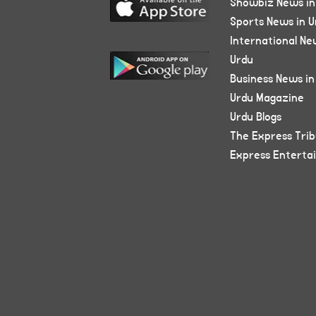
Showbiz News in
Sports News in U
International Ne
Urdu
Business News in
Urdu Magazine
Urdu Blogs
The Express Tri
Express Enterta