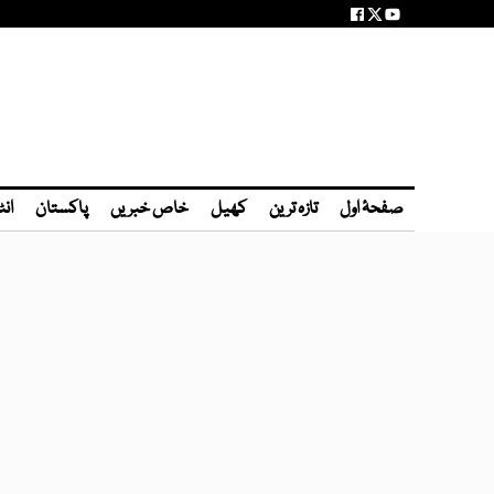
صفحۂ اول
تازہ ترین
کھیل
خاص خبریں
پاکستان
انٹ