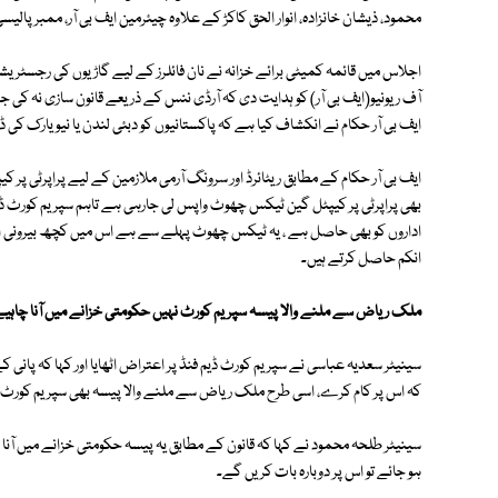
محمود، ذیشان خانزادہ، انوار الحق کاکڑ کے علاوہ چیئرمین ایف بی آر، ممبر پالیس
آف ریونیو(ایف بی آر) کو ہدایت دی کہ آرڈی ننس کے ذریعے قانون سازی نہ کی ج
ایف بی آر حکام نے انکشاف کیا ہے کہ پاکستانیوں کو دبئی لندن یا نیویارک کی ڈ
ایف بی آر حکام کے مطابق ریٹائرڈ اور سرونگ آرمی ملازمین کے لیے پراپرٹی 
بھی پراپرٹی پر کیپٹل گین ٹیکس چھوٹ واپس لی جارہی ہے تاہم سپریم کورٹ 
اداروں کو بھی حاصل ہے ، یہ ٹیکس چھوٹ پہلے سے ہے اس میں کچھ بیرونی ادا
انکم حاصل کرتے ہیں۔
ملک ریاض سے ملنے والا پیسہ سپریم کورٹ نہیں حکومتی خزانے میں آنا چاہی
سینیٹر سعدیہ عباسی نے سپریم کورٹ ڈیم فنڈ پر اعتراض اٹھایا اور کہا کہ پانی کے
کہ اس پر کام کرے، اسی طرح ملک ریاض سے ملنے والا پیسہ بھی سپریم کورٹ
سینیٹر طلحہ محمود نے کہا کہ قانون کے مطابق یہ پیسہ حکومتی خزانے میں آنا
ہو جائے تو اس پر دوبارہ بات کریں گے۔