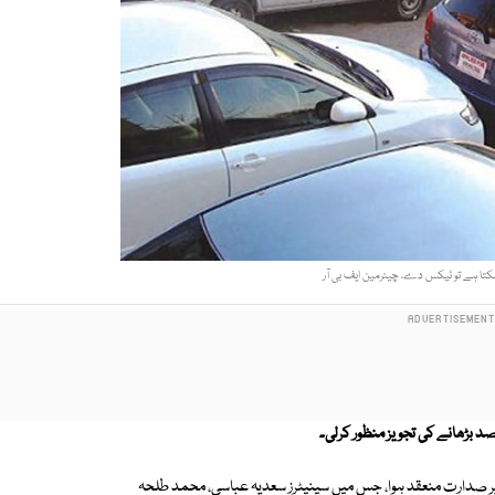
 سکتا ہے تو ٹیکس دے، چیئرمین ایف بی آر
زیر صدارت منعقد ہوا، جس میں سینیٹرز سعدیہ عباسی، محمد طلحہ