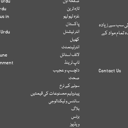
صفحۂ اول
 Urdu
تازہ ترین
rdu
غزہ لہو لہو
ws in
پاکستان
کی سب سے زیادہ
انٹر نیشنل
 Urdu
 تمام مواد کے
کھیل
انٹرٹینمنٹ
لائف اسٹائل
bune
ٹاپ ٹرینڈ
inment
دلچسپ و عجیب
Contact Us
صحت
سونے کے نرخ
پیٹرولیم مصنوعات کی قیمتیں
سائنس و ٹیکنالوجی
بلاگ
بزنس
ویڈیوز