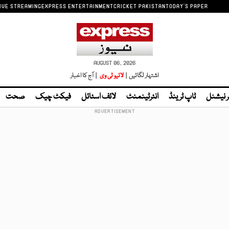
IVE STREAMING
EXPRESS ENTERTAINMENT
CRICKET PAKISTAN
TODAY'S PAPER
AUGUST 06, 2026
اشتہار لگائیں |
لائیو ٹی وی
| آج کا اخبار
ر نیشنل
ٹاپ ٹرینڈ
انٹرٹینمنٹ
لائف اسٹائل
فیکٹ چیک
صحت