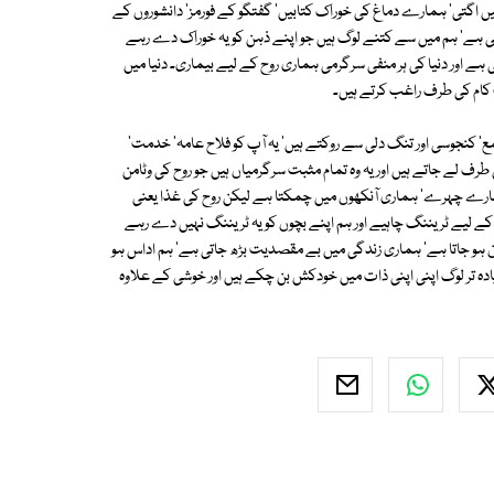
یں اگتی' ہمارے دماغ کی خوراک کتابیں' گفتگو کے فورمز' دانشوروں کے
 ہوتی ہے' ہم میں سے کتنے لوگ ہیں جو اپنے ذہن کو یہ خوراک دے رہے
ی ہے اور دنیا کی ہر منفی سرگرمی ہماری روح کے لیے بیماری۔ دنیا میں
 کام کی طرف راغب کرتے ہیں۔
' کنجوسی اور تنگ دلی سے روکتے ہیں' یہ آپ کو فلاح عامہ' خدمت'
رف لے جاتے ہیں اور یہ وہ تمام مثبت سرگرمیاں ہیں جو روح کی وٹامن
ر ہمارے چہرے' ہماری آنکھوں میں چمکتا ہے لیکن روح کی غذا یعنی
کے لیے ٹریننگ چاہیے اور ہم اپنے بچوں کو یہ ٹریننگ نہیں دے رہے
 ہو جاتا ہے' ہماری زندگی میں بے مقصدیت بڑھ جاتی ہے' ہم اداس ہو
دہ تر لوگ اپنی اپنی ذات میں خودکش بن چکے ہیں اور خوشی کے علاوہ