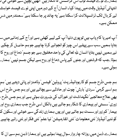
ہمارے نوے فیصد لوگ اس کرائسس کا شکار ہیں' انھیں بچپن سے خوشی کی ٹریننگ
انتہائی آئیڈیل وقت میں پیدا کیا۔ انسان آج کے دور میں اپنی نوے فیصد خواہشا
لے کر بال تک ٹرانسپلانٹ کرا سکتا ہے' یہ چاند پر جا سکتا ہے' سمندر میں دس 
ممکن ہے۔
آپ امیر یا کام یاب ہیں تو پوری دنیا آپ کے لیے کھلی ہے اور آج کے زمانے میں س
بتایا ہمیں سب سے پہلے اس چیز کو انجوائے کرنا چاہیے جو ہم حاصل کر چکے ہ
نے ہمیں نہیں بتایا انسان ﷲ تعالیٰ کی واحد مخلوق ہے جو جسم' دماغ اور روح کا
ہوتا ،جب کہ فرشتوں اور جنوں کے پاس دماغ اور روح ہے لیکن جسم نہیں' ہمارے پا
ہوتی ہے۔
ہم جس طرح جسم کو کاربوہائیڈریٹ' پروٹین' فیٹس' وٹامنز اور پانی دیتے ہیں'
ہم اسے گرمی' سردی' بارش' چوٹ اور حادثے سے بچاتے ہیں اور ہم جس طرح اس ک
بھی علاج معالجے' نگہداشت اور خوراک کی ضرورت ہوتی ہے اور ہم جس طرح جس
زوری' سستی اور بیماری کا شکار ہو جاتے ہیں بالکل اسی طرح جب ہماری روح اور 
بیمار' کم زور اور سست ہو جاتے ہیں اور یوں ہماری زندگی سے خوشی اور سکون ک
کو نئے آئیڈیاز' نئی معلومات' نئی انفارمیشن' نیا علم' نئی فکر اور نئی رائے چاہی
ہمارے ذہن میں روزانہ چار ہزار سوال پیدا ہوتے ہیں اور ہمارا ذہن ہم سے ان کا