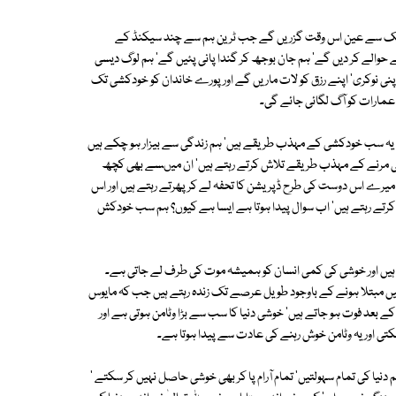
پھاٹک سے عین اس وقت گزریں گے جب ٹرین ہم سے چند سیکنڈ کے
 حوالے کر دیں گے' ہم جان بوجھ کر گندا پانی پئیں گے' ہم لوگ دیسی
نی نوکری' اپنے رزق کو لات ماریں گے اور پورے خاندان کو خودکشی تک
عمارات کو آگ لگائی جائے گی۔
 ہے؟ یہ سب خودکشی کے مہذب طریقے ہیں' ہم زندگی سے بیزار ہو چکے ہیں
اقی مرنے کے مہذب طریقے تلاش کرتے رہتے ہیں' ان میںسے بھی کچھ
وگ میرے اس دوست کی طرح ڈپریشن کا تحفہ لے کر پھرتے رہتے ہیں اور اس
رتے رہتے ہیں' اب سوال پیدا ہوتا ہے ایسا ہے کیوں؟ ہم سب خودکش
ں اور خوشی کی کمی انسان کو ہمیشہ موت کی طرف لے جاتی ہے۔
ں مبتلا ہونے کے باوجود طویل عرصے تک زندہ رہتے ہیں جب کہ مایوس
بعد فوت ہو جاتے ہیں' خوشی دنیا کا سب سے بڑا وٹامن ہوتی ہے اور
سکتی اور یہ وٹامن خوش رہنے کی عادت سے پیدا ہوتا ہے۔
 دنیا کی تمام سہولتیں' تمام آرام پا کر بھی خوشی حاصل نہیں کر سکتے '