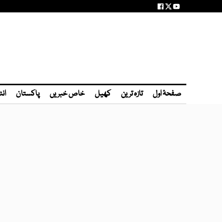
صفحۂ اول
تازہ ترین
کھیل
خاص خبریں
پاکستان
انٹ