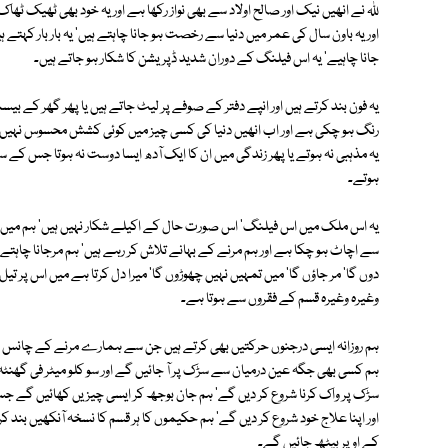
ﷲ نے انھیں نیک اور صالح اولاد سے بھی نواز رکھا ہے اور یہ خود بھی ٹھیک ٹھا
اور یہ باون سال کی عمر میں دنیا سے رخصت ہو جانا چاہتے ہیں' یہ بار بار کہتے 
جانا چاہیے' یہ اس فیلنگ کے دوران شدید ڈپریشن کا شکار ہو جاتے ہیں۔
یہ فون بند کرتے ہیں اور انپے دفتر کے صوفے پر لیٹ جاتے ہیں یا پھر گھر کے ب
رنگ ہو چکی ہے اور اب انھیں دنیا کی کسی چیز میں کوئی کشش محسوس نہیں ہوتی
یہ مذہبی نہ ہوتے یا پھر زندگی میں ان کا ایک آدھ ایسا دوست نہ ہوتا جس کے
ہوتے۔
یہ اس ملک میں اس فیلنگ' اس صورت حال کے اکیلے شکار نہیں ہیں' ہم میں س
سے اچاٹ ہو چکا ہے اور ہم مرنے کے بہانے تلاش کر رہے ہیں' ہم مرجانا چاہتے ہی
دوں گا' مر جاؤں گا' میں تمہیں نہیں چھوڑوں گا' میرا دل کرتا ہے میں اس پر تی
وغیرہ وغیرہ قسم کے فقروں سے ہوتا ہے۔
ہم روزانہ ایسی درجنوں حرکتیں بھی کرتے ہیں جن سے ہمارے مرنے کے چانس پید
ہم کسی بھی جگہ عین درمیان سے سڑک پر آ جائیں گے اور سو کلو میٹر فی گھنٹہ
سڑک پر واک کرنا شروع کر دیں گے' ہم جان بوجھ کر ایسی چیزیں کھائیں گے 
اور اپنا علاج خود شروع کر دیں گے' ہم حکیموں کا ہر قسم کا نسخہ آنکھیں بند 
کے اوپر بیٹھ جائیں گے۔