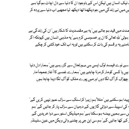
ک نیک انسان ہیں لیکن اس کے باوجود ان کا دنیا سے دل اچاٹ ہوگیا ہے
ہیں میں نے زندگی میں جو دیکھنا تھا دیکھ لیا مجھے اب دنیا سے پردہ کر
یسمنٹ میں قید ہو جاتے ہیں' یہ بے مقصدیت کا شکار ہیں' ان کی زندگی بے
' ﷲ تعالیٰ کا ان پر خصوصی کرم ہے' یہ مذہبی انسان ہیں کیونکہ اگر
 سامنے یہ ہر قسم کی بات کر سکتے ہیں تو یہ اب تک خودکشی کر چکے
ے نوے فیصد لوگ ایسی ہی صورتحال سے گزر رہے ہیں' ہمارا دل دنیا
ں یا کسی کو مار کر مرنا چاہتے ہیں' ہمارے غصے کا آغاز عموماً مار
ل چھڑک کر آگ لگا دوں اور میں پورے ملک کو آگ لگا دینا چاہتا ہوں
ا ہو سکتے ہیں' مثلاً ہم زیبرا کراسنگ سے سڑک عبور نہیں کریں گے'
 کی اسپیڈ سے دوڑتی گاڑیوں کے درمیان سے سڑک پار کر جائیں گے' ہم
جس سے ہمیں ہیضہ ہو سکتا ہے' ہم میڈیکل اسٹور سے دوا خریدیں گے
کر کے کھا جائیں گے' ہم سی این جی پر چلنے والی ویگن میں عین سلینڈر