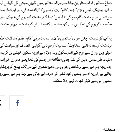
دماغ سوالوں کا قبرستان بن جاتا ہے اور قبرستانوں میں کبھی خوشی کی گھاس نہ
ساتھ بیٹھک' ٹیلی ویژن' تھیٹر' فلم' آرٹ' ریسرچ' آثار قدیمہ کی سیر اور تفکر
ہیں؟ اسی طرح مثبت کام روح کی غذا ہیں' دنیا کا ہر مثبت کام روح کی خوراک ہوت
مذاہب کو روح کی غذا اس لیے کہا جاتا ہے کہ یہ انسان کو مثبت سوچ اور مثبت
یہ آپ کو غیبت' چغل خوری' بدتمیزی' ضد' ہٹ دھرمی' لالچ' ظلم' منافقت' طمع
برداشت' وسعت قلبی' سخاوت' انسانیت' رحم دلی' گواہی' انصاف اور عبادت کی ط
ہوتی ہیں اور ان سے روح کے اندر سکون پیدا ہوتا ہے اور یہ سکون خوشی بن ک
مثبت طرز عمل' ذہن کی غذا یعنی مطالعہ اور جسم کی غذا یعنی متوازن خوراک 
چناںچہ ہم میں سے ہر شخص جوانی اور ادھیڑ عمری کے دور تک پہنچ کر پریشان
جاتے ہیں اور یہ اداسی ہمیں خودکشی کی طرف لے جاتی ہے لہٰذا ہم میں سے زیا
ہمیں اس سے کوئی نجات نہیں دلا سکتا۔
متعلقہ