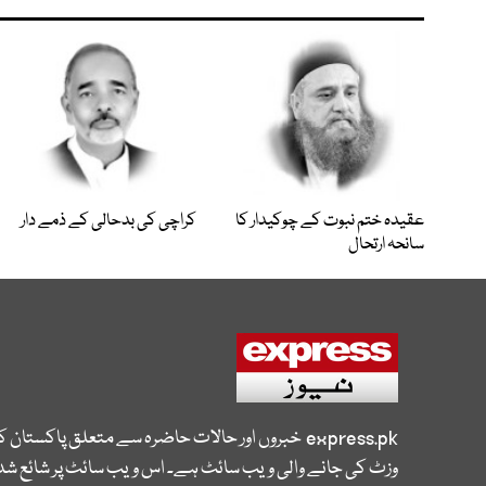
عقیدہ ختم نبوت کے چوکیدار کا
کراچی کی بدحالی کے ذمے دار
سانحہ ارتحال
express.pk
خبروں اور حالات حاضرہ سے متعلق پاکستان 
وزٹ کی جانے والی ویب سائٹ ہے۔ اس ویب سائٹ پر شائع شدہ