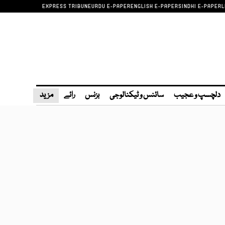
EXPRESS TRIBUNE
URDU E-PAPER
ENGLISH E-PAPER
SINDHI E-PAPER
L
دلچسپ و عجیب
سائنس و ٹیکنالوجی
بزنس
رائے
مزید