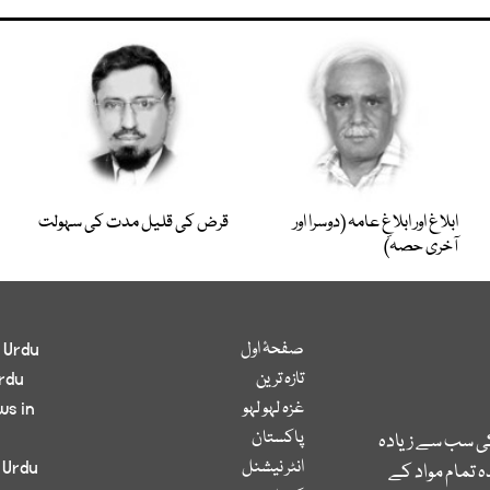
ابلاغ اور ابلاغِ عامہ (دوسرا اور
قرض کی قلیل مدت کی سہولت
آخری حصہ)
صفحۂ اول
 Urdu
تازہ ترین
rdu
غزہ لہو لہو
ws in
پاکستان
کی سب سے زیادہ
انٹر نیشنل
 Urdu
 تمام مواد کے