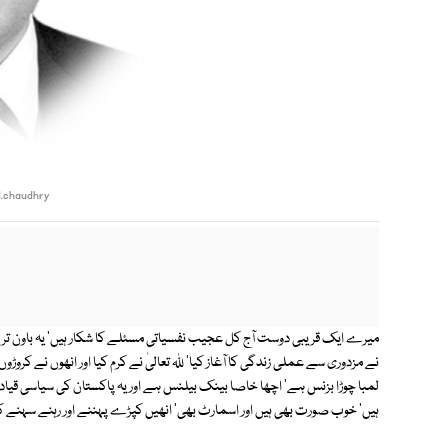
.chaudhry
میرے ایک قریبی دوست آج کل عجیب نفسیاتی مسئلے کا شکار ہیں' یہ باون تری
نے مزدوری سے عملی زندگی کا آغاز کیا' ﷲ تعالیٰ نے کرم کیا اور انھوں نے کروڑوں
لمبا چوڑا بزنس ہے' اچھا خاصا بینک بیلنس ہے اور یہ پاکستان کی سیاسی 
ہیں' خوب صورت بھی ہیں اور اسمارٹ بھی' انھیں کپڑے پہننے اور رہنے سہنے کا