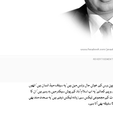
www.facebook.com/javed
پن برس کے خوش حال بزنس مین ہیں' یہ سیلف میڈ انسان ہیں' انھوں
 روپے کمائے' یہ اب اسلام آباد کے پوش سیکٹر میں رہ رہے ہیں' ان کا
قیادت کے مجموعی ٹیکس سے زیادہ ٹیکس دیتے ہیں' یہ صحت مند بھی
 سلیقہ بھی آتا ہے۔