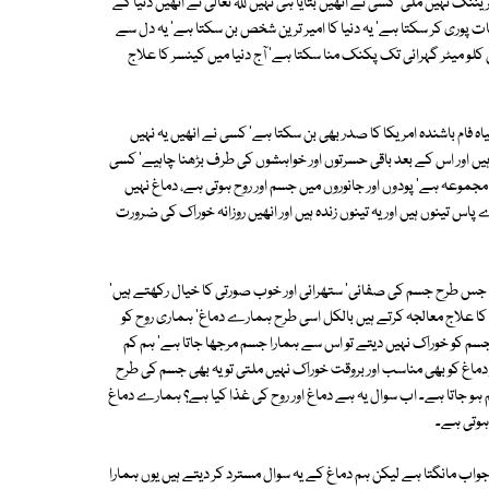
 نہیں ملی' کسی نے انھیں بتایا ہی نہیں ﷲ تعالیٰ نے انھیں دنیا کے
ت پوری کر سکتا ہے' یہ دنیا کا امیر ترین شخص بن سکتا ہے' یہ دل سے
کلو میٹر گہرائی تک پکنک منا سکتا ہے' آج دنیا میں کینسر کا علاج
یاہ فام باشندہ امریکا کا صدر بھی بن سکتا ہے' کسی نے انھیں یہ نہیں
یں اور اس کے بعد باقی حسرتوں اور خواہشوں کی طرف بڑھنا چاہیے' کسی
 مجموعہ ہے' پودوں اور جانوروں میں جسم اور روح ہوتی ہے، دماغ نہیں
س تینوں ہیں اور یہ تینوں زندہ ہیں اور انھیں روزانہ خوراک کی ضرورت
 ہم جس طرح جسم کی صفائی' ستھرائی اور خوب صورتی کا خیال رکھتے ہیں'
ا علاج معالجہ کرتے ہیں بالکل اسی طرح ہمارے دماغ' ہماری روح کو
م کو خوراک نہیں دیتے تو اس سے ہمارا جسم مرجھا جاتا ہے' ہم کم
دماغ کو بھی مناسب اور بروقت خوراک نہیں ملتی تو یہ بھی جسم کی طرح
م ہو جاتا ہے۔ اب سوال یہ ہے دماغ اور روح کی غذا کیا ہے؟ ہمارے دماغ
ے ہوتی ہے۔
 جواب مانگتا ہے لیکن ہم دماغ کے یہ سوال مسترد کر دیتے ہیں یوں ہمارا