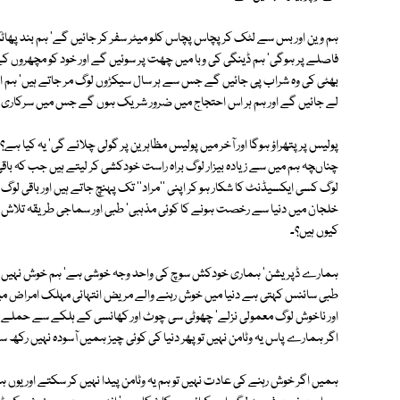
ہم وین اور بس سے لٹک کر پچاس پچاس کلو میٹر سفر کر جائیں گے' ہم بند 
فاصلے پر ہوگی' ہم ڈینگی کی وبا میں چھت پر سوئیں گے اور خود کو مچھروں کے
بھٹی کی وہ شراب پی جائیں گے جس سے ہر سال سیکڑوں لوگ مر جاتے ہیں' ہم اپ
لے جائیں گے اور ہم ہر اس احتجاج میں ضرور شریک ہوں گے جس میں سرکاری 
پولیس پر پتھراؤ ہوگا اور آخر میں پولیس مظاہرین پر گولی چلائے گی' یہ کیا
چناںچہ ہم میں سے زیادہ بیزار لوگ براہ راست خودکشی کر لیتے ہیں جب کہ ب
لوگ کسی ایکسیڈنٹ کا شکار ہو کر اپنی ''مراد'' تک پہنچ جاتے ہیں اور باقی ل
خلجان میں دنیا سے رخصت ہونے کا کوئی مذہبی' طبی اور سماجی طریقہ تلاش ک
کیوں ہیں؟۔
ہمارے ڈپریشن' ہماری خودکش سوچ کی واحد وجہ خوشی ہے' ہم خوش نہیں ہی
طبی سائنس کہتی ہے دنیا میں خوش رہنے والے مریض انتہائی مہلک امراض می
اور ناخوش لوگ معمولی نزلے' چھوٹی سی چوٹ اور کھانسی کے ہلکے سے حملے کے 
اگر ہمارے پاس یہ وٹامن نہیں تو پھر دنیا کی کوئی چیز ہمیں آسودہ نہیں رکھ 
ہمیں اگر خوش رہنے کی عادت نہیں تو ہم یہ وٹامن پیدا نہیں کر سکتے اور یوں ہم