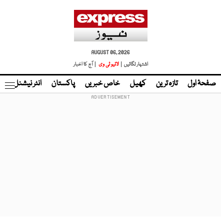
AUGUST 06, 2026
اشتہار لگائیں |
لائیو ٹی وی
| آج کا اخبار
صفحۂ اول
تازہ ترین
کھیل
خاص خبریں
پاکستان
انٹر نیشنل
ٹا