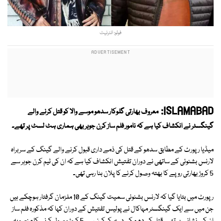
فوٹو: انٹرنیٹ
ISLAMABAD:
معروف بھارتی گلوکار سدھو موسے والا کو قتل کرنے والے
گینگسٹر نے انکشاف کیا ہے کہ نامور فلم ساز کرن جوہر بھی ہماری ہٹ لسٹ پر تھے۔
میڈیا رپورٹ کے مطابق سدھو کے قتل کی ذمے داری قبول کرنے والے گینگ کے سربراہ
لارنس بشنوئی کے ساتھی نے دوران تفتیش انکشاف کیا ہے کہ ان کی ٹیم کرن جوہر سے
5 کروڑ بھارتی روپے کا بھتہ وصول کرنے کا پلان بنا رہی تھی۔
رپورٹ میں بتایا گیا کہ لارنس بشنوئی سمیت گینگ کے 10 ملزمان گرفتار ہوچکے ہیں
جن میں سے ایک گینگسٹر مہاکال نے پولیس تفتیش کے دوران کہا کہ مذکورہ فلم ساز