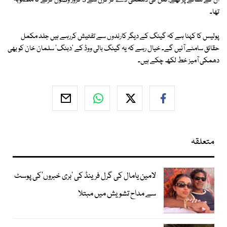
ان کے نشانے پر تھے، قتل کی دھمکی دے کر کرن سے 5 کروڑ وصول کرنے کا منصوبہ
تھا۔
پولیس کا کہنا ہے کہ گینگ کے دیگر کارندوں سے تفتیش کررہے ہیں جلد مکمل
حقائق سامنے آئیں گے۔ خیال رہے کہ یہ گینگ بالی ووڈ کے 'دبنگ' سلمان خان کو بھی
دھمکی آمیز خط لکھ چکے ہیں۔
متعلقہ
لامین یامال کی گرل فرینڈ کی ’بری خبروں‘کی پوسٹ
سے مداح تشویش میں مبتلا