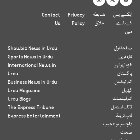
ایکسپریس
ضابطہ
Privacy
Contact
کے بارے
اخلاق
Policy
Us
میں
صفحۂ اول
Showbiz News in Urdu
تازہ ترین
Sports News in Urdu
غزہ لہو لہو
International News in
پاکستان
Urdu
انٹر نیشنل
Business News in Urdu
کھیل
Urdu Magazine
انٹرٹینمنٹ
Urdu Blogs
لائف اسٹائل
The Express Tribune
ٹاپ ٹرینڈ
Express Entertainment
دلچسپ و عجیب
صحت