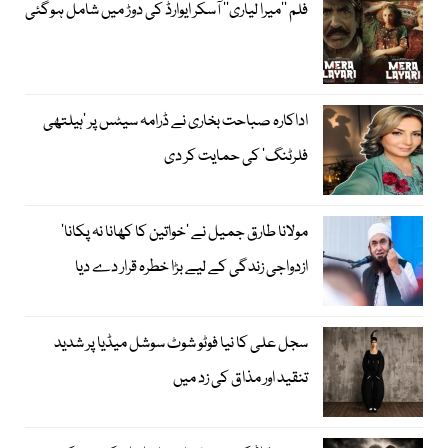
فلم ’’میرا لیاری‘‘ آسکر ایوارڈ کی دوڑ میں شامل ہوگئی
اداکارہ صباحت بخاری نے ڈرامہ سیٹس پر ’ہیلتھی
فلرٹنگ‘ کی حمایت کر دی
مولانا طارق جمیل نے ’خواتین کا کھانا نہ پکانا‘
ازدواجی زندگی کے لیے بڑا خطرہ قرار دے دیا
سجل علی کا نیا فوٹو شوٹ سوشل میڈیا پر شدید
تنقید اور مذاق کی زد میں