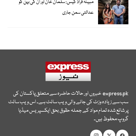
مبینہ فراڈ کیس: سلمان خان اور ان کی بہن کو
عدالتی سمن جاری
express.pk
خبروں اور حالات حاضرہ سے متعلق پاکستان کی
سب سے زیادہ وزٹ کی جانے والی ویب سائٹ ہے۔ اس ویب سائٹ
پر شائع شدہ تمام مواد کے جملہ حقوق بحق ایکسپریس میڈیا
گروپ محفوظ ہیں۔