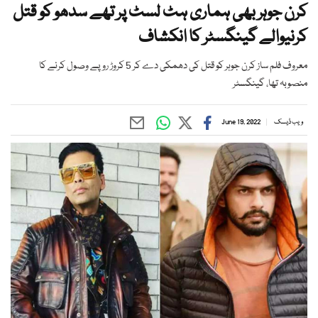
کرن جوہر بھی ہماری ہٹ لسٹ پر تھے سدھو کو قتل
کرنیوالے گینگسٹر کا انکشاف
معروف فلم ساز کرن جوہر کو قتل کی دھمکی دے کر 5 کروڑ روپے وصول کرنے کا
منصوبہ تھا، گینگسٹر
ویب ڈیسک
June 19, 2022