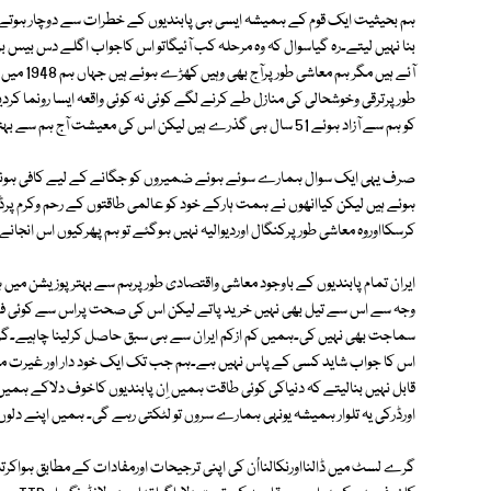
ہم بحیثیت ایک قوم کے ہمیشہ ایسی ہی پابندیوں کے خطرات سے دوچار ہوتے 
بنا نہیں لیتے۔رہ گیاسوال کہ وہ مرحلہ کب آئیگاتو اس کاجواب اگلے دس بیس برس
طور پرترقی وخوشحالی کی منازل طے کرنے لگے کوئی نہ کوئی واقعہ ایسا رونما 
کو ہم سے آزاد ہوئے 51 سال ہی گذرے ہیں لیکن اس کی معیشت آج ہم سے بہتر کیوں ہے۔
ہوئے ہیں لیکن کیاانھوں نے ہمت ہارکے خود کو عالمی طاقتوں کے رحم وکرم پ
کرسکااوروہ معاشی طور پرکنگال اوردیوالیہ نہیں ہوگئے تو ہم پھرکیوں اس انجا
ایران تمام پابندیوں کے باوجود معاشی واقتصادی طور پرہم سے بہتر پوزیشن می
وجہ سے اس سے تیل بھی نہیں خرید پاتے لیکن اس کی صحت پراس سے کوئی فرق 
سماجت بھی نہیں کی۔ہمیں کم ازکم ایران سے ہی سبق حاصل کرلینا چاہیے۔
اس کا جواب شاید کسی کے پاس نہیں ہے۔ہم جب تک ایک خود دار اور غیرت مند
قابل نہیں بنالیتے کہ دنیاکی کوئی طاقت ہمیں اِن پابندیوں کاخوف دلاکے ہمیں ا
اورڈرکی یہ تلوار ہمیشہ یونہی ہمارے سروں تو لٹکتی رہے گی۔ ہمیں اپنے دلو
گرے لسٹ میں ڈالنااورنکالنااُن کی اپنی ترجیحات اورمفادات کے مطابق ہوا