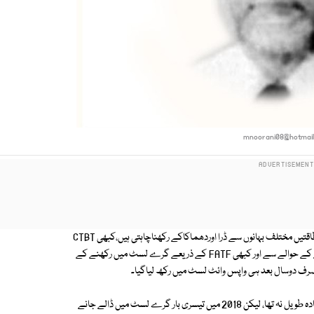
mnoorani08@hotmai
ہم پہلے بھی یہ بات کہہ چکے ہیں کہ ہمارے جیسے ملکوں کو کچھ عالمی طاقتیں مختلف بہانوں سے ڈرا اوردھماکاکے رکھناچاہتی ہیں،کبھی CTBT
معاہدے پر دستخط کرنے کے حوالے سے ، کبھی کم عمر بچوں سے مشقت لینے کے حوالے سے اور کبھی FATF کے ذریعے گرے لسٹ میں رکھنے کے
پھر 2012 ایک بار پھر اچانک گرے لسٹ میں ڈال دیاگیا۔یہ عرصہ بھی بہت زیادہ طویل نہ تھا، لیکن 2018 میں تیسری بار گرے لسٹ میں ڈالے جانے