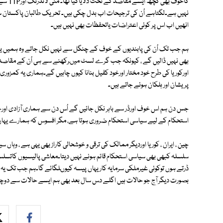
نہیں ہے۔لگتاہے اُن کی ترجیحات اب بدل چکی ہیں۔ تحریک طالبان پاکستان 
انھیں اب اس پر کوئی اعتراضات یاتحفظات بھی نہیں ہیں۔
ہم جب تک اُن کی پابندیوں کے خوف کے چنگل سے نہیں نکل جاتے وہ ہمیں یو
بھی نہیں ڈالیں گے ، کیونکہ جب گرے لسٹ میںرکھنے سے ہی اُن کے مقاصد پ
اورکوریا کی طرح خود مختار اورخود کفیل بنانا کیوں چاہیں گے۔ہماری یہ کمزو
پریشان اور ہلکان ہوئے جاتے ہیں۔
جس دن ہم اس خوف اورڈر سے باہر نکل جائیں گے اُس دن سے ہماری آزادی اورخ
استحکام کے لیے سیاسی استحکام ضروری ہوتا ہے، مگر افسوس کہ ہمارے یہاں
چین ، ایران ، کوریا اوردیگر ممالک کی ترقی و خوشحالی کاراز بھی یہی ہے ، وہا
سلسلہ کبھی بھی سیاسی استحکام قائم ہونے نہیں دیتا۔معاشی پالیسیوں کاتسلسل
ڈرتے ہوں توکوئی غیرملکی سرمایہ کار یہاں پیسہ کیوںلگائے گا۔ہم جب تک ی
بصورت دیگر آج جو حالات ہیں اگلے دس سال بعد بھی ہم ایسے حالات سے دوچ