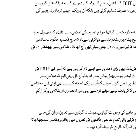
کادورانیہ خاصہ طویل ہوتاچلاگیا۔ابھی بھی صرف وعدہ کیا گیاہے کہ اکتوبر میں FATF کے اعلیٰ سطح کے وفد کے دورے کے بعد پاکستان کو واپس
 نہ صرف تسلیم کرلی ہیں بلکہ اُن پرایک اچھے فرمانبرداربچے کی
 حکومت نے کیاتھا جو آج غیر ملکی غلامی سے آزادی کانہ صرف نعرہ
بلند کیے ہوئے ہے اورجو موجودہ حکومت کو ایک غلام حکومت کاطعنہ بھی صبح وشام بڑی شدومد سے دیاکرتی ہے۔27 مارچ تک وہ حکومت عالمی
ابت کرنے میں رات دن جتی ہوئی تھی آج اچانک غلامی سے چھٹکارے کی
دلچسپ بات یہ ہے کہ گرے لسٹ سے نکالے جانے کی خبروں پر وہ اس بات کاکریڈٹ بھی بڑی ڈھٹائی سے اپنے نام کر رہی ہے کہ اُسی نے FATF کی
ہ یہ کریڈٹ لیتے ہوئے بھول جاتی ہے کہ وہ توآج کل اپنی قوم کو غلامی سے
 کی اضافی اور ڈومور والی شرائط پر عمل کرتے ہوئے کیااُسے ایک لمحہ کے لیے بھی اپنی اس محتاجی
 کاکریڈٹ لیتے ہوئے قوم سے اپنی اس تابعداری اورغلامی پرکم ازکم
انے کی وجوہات کیاہیں۔ دہشت گردوں سے تعاون اوراُن کی مالی
ی ہے جب یہ کام دنیاپرراج کرنے والی تمام عالمی طاقتوں کی نظروں میں جائزاورمقدس سمجھاجاتا
ے آلہ کاربن کر صف آراء تھے۔