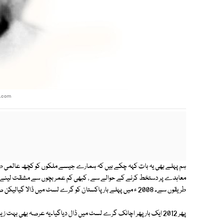
l.com
طریقوں سے۔ 2008 ء میں پہلے بار پاکستان کو گرے لسٹ میں ڈالا گیالیکن صرف دوسال بعد ہی واپس وائٹ لسٹ میں رکھ لیاگیا۔