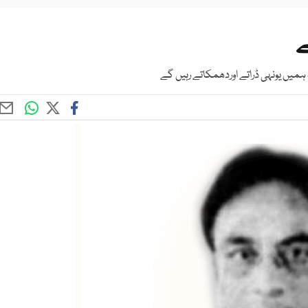
میں یونہی ڈراتے اوردھمکاتے رہیں گے