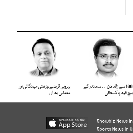
100 سے زائد دن… سمندر کے
بیرونی قرضے،بڑھتی مہنگائی اور
بیچ قید پاکستانی
معاشی بحران
Showbiz News in
Sports News in U