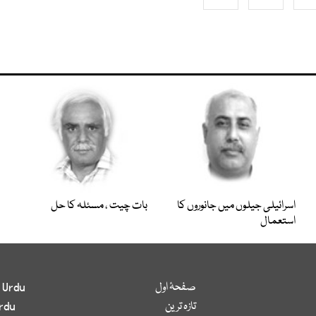
اسرائیلی جیلوں میں جانوروں کا
بات چیت ، مسئلہ کا حل
استعمال
صفحۂ اول
 Urdu
تازہ ترین
rdu