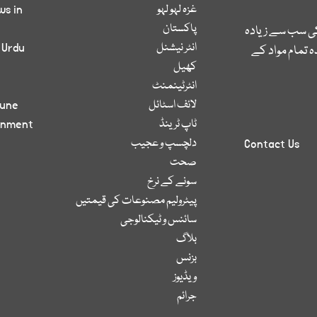
غزہ لہو لہو
ws in
پاکستان
کی سب سے زیادہ
انٹر نیشنل
 Urdu
 تمام مواد کے
کھیل
انٹرٹینمنٹ
لائف اسٹائل
bune
ٹاپ ٹرینڈ
inment
دلچسپ و عجیب
Contact Us
صحت
سونے کے نرخ
پیٹرولیم مصنوعات کی قیمتیں
سائنس و ٹیکنالوجی
بلاگ
بزنس
ویڈیوز
جرائم