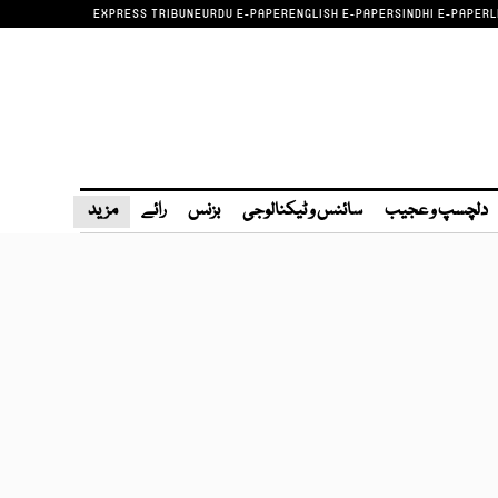
EXPRESS TRIBUNE
URDU E-PAPER
ENGLISH E-PAPER
SINDHI E-PAPER
L
دلچسپ و عجیب
سائنس و ٹیکنالوجی
بزنس
رائے
مزید