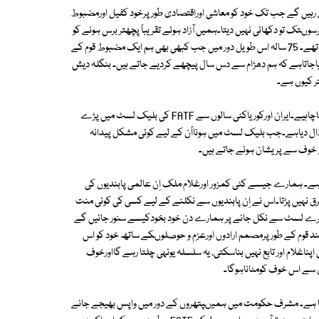
رہیں گے جب تک خود کو معاشی اوراقتصادی طور پرخود کفیل اورمضبوط
وںتک تو دکھائی نہیں دیتا۔ہمیں آزاد ہوئے تقریباً پچھتر برس ہونے کو
آئے ہیں مگر ہم معاشی طور پرآج بھی وہیں کھڑے ہوئے ہیں جہاں ہم 1948 میں تھے۔ 75 سالہ اس طویل دور میں جب کبھی بھی ہم ایک مضبوط قوم کے
کردیاجاتاہے کہ ہم دھڑام سے دس سال پیچھے کردیے جاتے ہیں۔ بنگلہ دیش
صرف یہی ایک سوال ہمارے سوئے ہوئے ضمیروں کو جگانے کے لیے کافی ہوناچاہیے۔ایران اورکوریاکئی سالوں سے FATF کی بلیک لسٹ میں پڑے
رڈال دیاہے۔جب بلیک لسٹ میں ہونااُن کے لیے کوئی مشکل پیدانہ
نے خوف سے پریشان ہوئے جاتے ہیں۔
ں ہے۔ ہمارے جیسے کئی کمزور اورغلام ملک اِن عالمی پابندیوں کی
نہیں پڑتا۔اس نے اِن پابندیوں سے نکلنے کے لیے کسی کی کوئی منت
گرے لسٹ سے نکل جانے پر ہمارے دن خود بخودکیسے سنور جائیں گے
 قوم کے طور پرمصمم ارادوں اورعزم و حوصلوںکے ساتھ خود کو اس
پناغلام اور تابع نہیں بناسکتی، یہ سلسلہ یونہی چلتا رہے گااورخوف
ں سے اس خوف کومٹاناہوگا۔
کرتا ہے۔ مشرف حکومت میں ہمیںپتھروں کے دور میں واپس بھیجے جانے