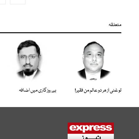
متعلقہ
تو غنی از ھر دو عالم من فقیر!
بے روزگاری میں اضافہ