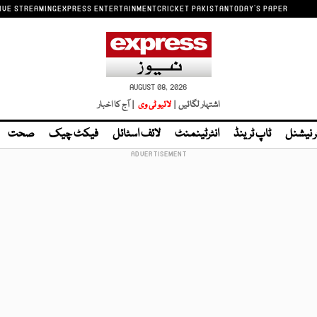
IVE STREAMING
EXPRESS ENTERTAINMENT
CRICKET PAKISTAN
TODAY'S PAPER
AUGUST 08, 2026
اشتہار لگائیں |
لائیو ٹی وی
| آج کا اخبار
ر نیشنل
ٹاپ ٹرینڈ
انٹرٹینمنٹ
لائف اسٹائل
فیکٹ چیک
صحت