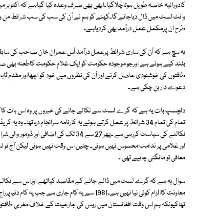
وائٹ لسٹ میں ڈال دیاجائے گا۔کہنے کو ہم نے اُن کی سب کی سب شرائط من وعن
طرح ان پرمکمل عمل درآمد بھی کردیاہے۔
یہ سچ ہے کہ اُن کی ساری شرائط پرعمل درآمد اُس عمران خان صاحب کی سابقہ
طاقتوں کی خوشنودی حاصل کرنے اور اُن کی نظروں میں خود کو اچھااور مقدم ث
دعوے دار بن چکی ہے۔
تمام کی تمام 34 شرائط پر عمل کرتے ہوئے یہ کارنامہ سرانجام دیاتھا۔ و
نکالنے کی سیاست کررہی ہے ۔پھر 27 سے 34 تک
اور غلامی پر ندامت محسوس نہیں ہوئی۔ چلیں اس وقت نہیں ہوئی لیکن آج تو اس
معافی تو مانگنی چاہیے تھی ۔
سوال یہ ہے کہ گرے لسٹ میں ڈالے جانے کے مقاصد کیاتھے اوراس سے نکالے ج
معاونت کاالزام کوئی نیا نہیں ہے۔1981 سے یہ کام جار
تھاکیونکہ ہم اس وقت افغانستان میں روس کی جارحیت کے خلاف مغربی طاقتوں ک