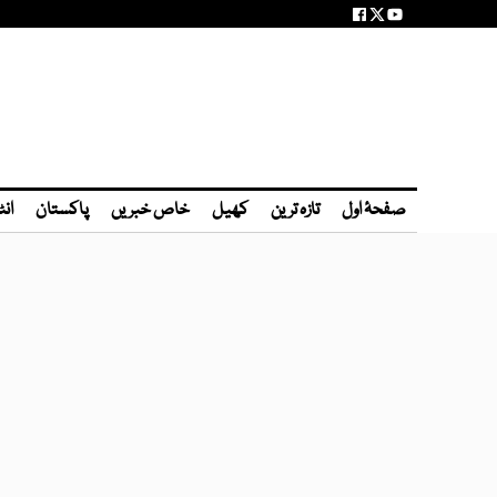
صفحۂ اول
تازہ ترین
کھیل
خاص خبریں
پاکستان
انٹ