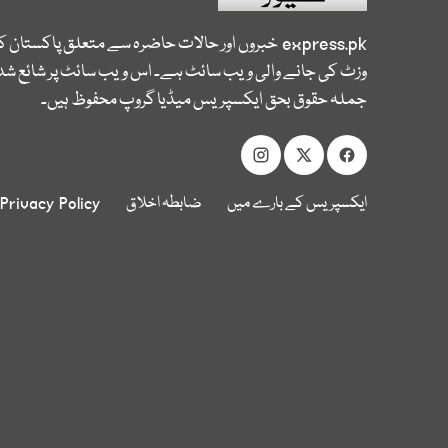
express.pk
خبروں اور حالات حاضرہ سے متعلق پاکستان 
وزٹ کی جانے والی ویب سائٹ ہے۔ اس ویب سائٹ پر شائع شدہ
جملہ حقوق بحق ایکسپریس میڈیا گروپ محفوظ ہیں۔
ایکسپریس کے بارے میں
ضابطہ اخلاق
Privacy Policy