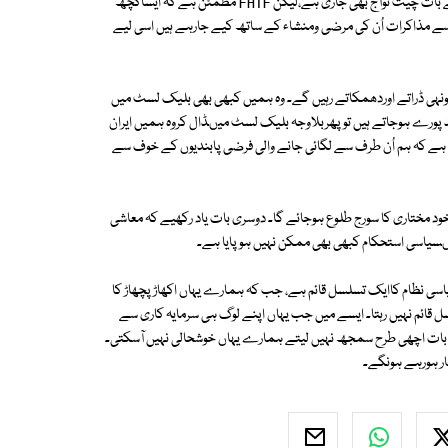
کاخوف بھی کچھ ایسے مقاصد کے تحت دلایاگیا تھا۔ منی لانڈرنگ اورTTP سے بات چیت توآج بھی جاری ہے،لیکن FATF مطمئن ہے کہ ایساکچھ
سے مذاکرات اُن کی مرضی ومنشاء کے ساتھ کیے جارہے ہیں اسی لیے
نہی ڈراتے اوردھمکاتے رہیں گے۔ وہ ہمیں کبھی بھی بلیک لسٹ میں
ورے ہوجاتے ہیں تو پھربلاوجہ بلیک لسٹ میںڈال کروہ ہمیں ایران
ری ہے کہ ہم اُن طرف سے لگائی جانے والی فرضی پابندیوں کے خوف سے
ود مختاری کا سورج طلوع ہوجائے گا۔ دوسری بات یاد رکھیے کہ معاشی
سیاسی استحکام کبھی بھی ممکن نہیں ہوپایا ہے۔
ں سیاسی نظام کاایک تسلسل قائم ہے، جب کہ ہمارے یہاں اکھاڑپچھاڑ کا
 قائم نہیں رہتا۔ ایسے میں جب یہاں اپنے لوگ ہی سرمایہ کاری سے
ہ بات اچھی طرح سمجھ نہیں لیتے ہمارے یہاں خوشحالی نہیں آسکتی۔
ار ہورہے ہونگے۔