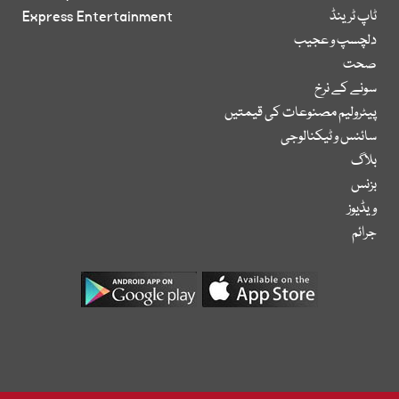
ٹاپ ٹرینڈ
Express Entertainment
دلچسپ و عجیب
صحت
سونے کے نرخ
پیٹرولیم مصنوعات کی قیمتیں
سائنس و ٹیکنالوجی
بلاگ
بزنس
ویڈیوز
جرائم