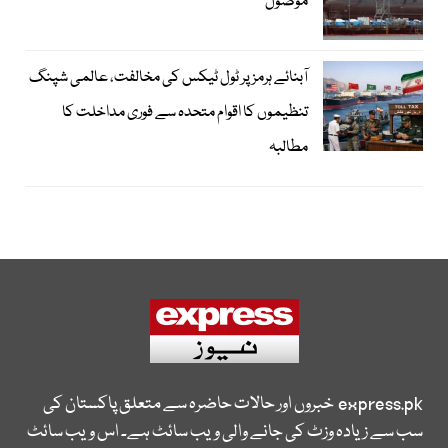
موصول
آبنائے ہرمز پر ٹول ٹیکس کی مخالفت، عالمی شپنگ
تنظیموں کا اقوام متحدہ سے فوری مداخلت کا
مطالبہ
express.pk
خبروں اور حالات حاضرہ سے متعلق پاکستان کی
سب سے زیادہ وزٹ کی جانے والی ویب سائٹ ہے۔ اس ویب سائٹ