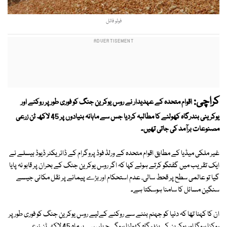
فوٹو فائل
کراچی:
اقوام متحدہ کے عہدیدار نے روس یوکرین جنگ کو فوری طور پر روکنے اور
یوکرینی بندرگاہ کھولنے کا مطالبہ کردیا جس سے ماہانہ بنیادوں پر 45 لاکھ ٹن زرعی
مصنوعات برآمد کی جاتی تھیں۔
غیر ملکی میڈیا کے مطابق اقوام متحدہ کے ورلڈ فوڈ پروگرام کے ڈائریکٹر ڈیوڈ بیسلے نے
ایک تقریب میں گفتگو کرتے ہوئے کہا کہ اگر روس یوکرین جنگ کے بحران پر قابو نہ پایا
گیا تو عالمی سطح پر قحط سالی، عدم استحکام اور بڑے پیمانے پر نقل مکانی جیسے
سنگین مسائل کا سامنا ہوسکتا ہے۔
ان کا کہنا تھا کہ دنیا کو جہنم بننے سے روکنے کےلیے روس یوکرین جنگ کو فوری طور پر
روکنا ہوگا اور یوکرین کی بندرگاہ کھولنا ہوگی جہاں سے ہر ماہ 45 لاکھ ٹن زرعی