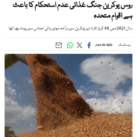
روس یوکرین جنگ غذائی عدم استحکام کا باعث
ہے اقوام متحدہ
سال 2021 میں 40 کروڑ افراد نے یوکرین سے برآمد ہونے والی اجناس سے پیٹ بھرا تھا
ویب ڈیسک
June 20, 2022