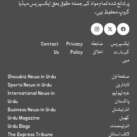
پر شائع شدہ تمام مواد کے جملہ حقوق بحق ایکسپریس میڈیا
گروپ محفوظ ہیں۔
ایکسپریس
ضابطہ
Privacy
Contact
کے بارے
اخلاق
Policy
Us
میں
صفحۂ اول
Showbiz News in Urdu
تازہ ترین
Sports News in Urdu
غزہ لہو لہو
International News in
پاکستان
Urdu
انٹر نیشنل
Business News in Urdu
کھیل
Urdu Magazine
انٹرٹینمنٹ
Urdu Blogs
لائف اسٹائل
The Express Tribune