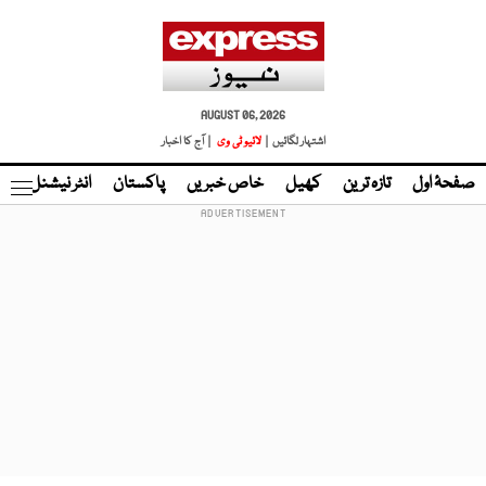
AUGUST 06, 2026
اشتہار لگائیں |
لائیو ٹی وی
| آج کا اخبار
صفحۂ اول
تازہ ترین
کھیل
خاص خبریں
پاکستان
انٹر نیشنل
ٹا