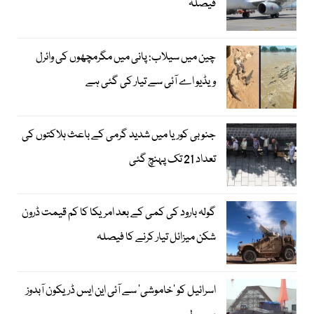
فیصلہ
چین میں سیلاب: پانی میں مگرمچھوں کی وائرل
ویڈیو اے آئی سے تیار کی گئی ہے
جنوبی کوریا میں شدید گرمی کے باعث ہلاکتوں کی
تعداد 21 تک پہنچ گئی
گولہ بارود کی کمی کے بعد امریکا کا کم قیمت ڈرون
شکن میزائل تیار کرنے کا فیصلہ
اسرائیل کو ’خاموشی‘ سے آئی این ایس ڈریکون آبدوز