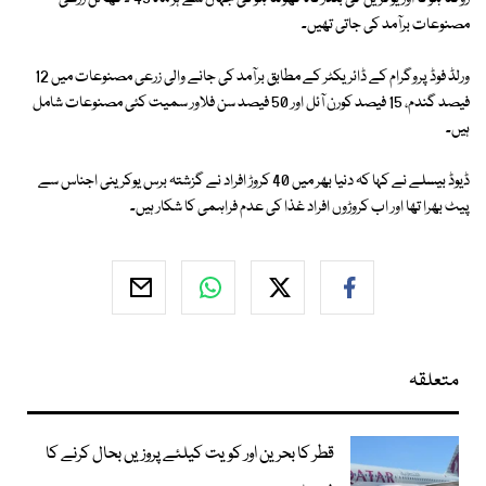
مصنوعات برآمد کی جاتی تھیں۔
ورلڈ فوڈ پروگرام کے ڈائریکٹر کے مطابق برآمد کی جانے والی زرعی مصنوعات میں 12
فیصد گندم، 15 فیصد کورن آئل اور 50 فیصد سن فلاور سمیت کئی مصنوعات شامل
ہیں۔
ڈیوڈ بیسلے نے کہا کہ دنیا بھر میں 40 کروڑ افراد نے گزشتہ برس یوکرینی اجناس سے
پیٹ بھرا تھا اور اب کروڑوں افراد غذا کی عدم فراہمی کا شکار ہیں۔
متعلقہ
قطر کا بحرین اور کویت کیلئے پروزیں بحال کرنے کا