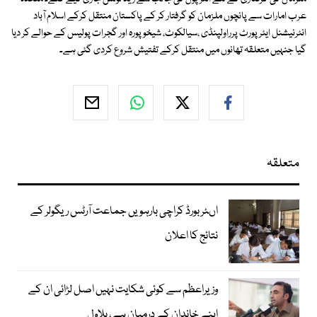
عرب امارات سے پانچوں ملزمان کو گرفتار کر کے پاکستان منتقل کرکے اسلام آباد
انٹرنیشنل ایئرپورٹ پرراولپنڈی ،سیالکوٹ، شیخوپورہ اور گجرات پولیس کے حوالے کر دیا
گیا جنہیں متعلقہ تھانوں میں منتقل کرکے تفتیش شروع کردی گئی ہے۔
متعلقہ
اںٹر بورڈ کراچی بارہویں جماعت آرٹس ریگولر کے
نتائج کا اعلان
وزیراعظم سے کوئی شکایت نہیں اصل لڑائی ان کے
اپنے خاندان کے درمیان ہے، بلاول