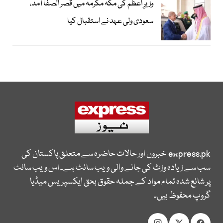
وزیرِ اعظم کی مکہ مکرمہ میں قصر الصفا آمد،
سعودی ولی عہد نے استقبال کیا
express.pk
خبروں اور حالات حاضرہ سے متعلق پاکستان کی
سب سے زیادہ وزٹ کی جانے والی ویب سائٹ ہے۔ اس ویب سائٹ
پر شائع شدہ تمام مواد کے جملہ حقوق بحق ایکسپریس میڈیا
گروپ محفوظ ہیں۔