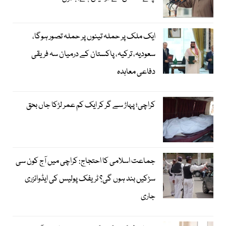
ایک ملک پر حملہ تینوں پر حملہ تصور ہوگا،
سعودیہ، ترکیہ، پاکستان کے درمیان سہ فریقی
دفاعی معاہدہ
کراچی؛ پہاڑ سے گر کر ایک کم عمر لڑکا جاں بحق
جماعت اسلامی کا احتجاج: کراچی میں آج کون سی
سڑکیں بند ہوں گی؟ ٹریفک پولیس کی ایڈوائزری
جاری