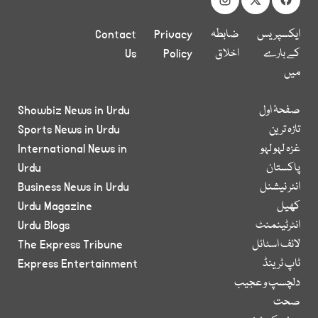
ایکسپریس
ضابطہ
Privacy
Contact
کے بارے
اخلاق
Policy
Us
میں
صفحۂ اول
Showbiz News in Urdu
تازہ ترین
Sports News in Urdu
غزہ لہو لہو
International News in
پاکستان
Urdu
انٹر نیشنل
Business News in Urdu
کھیل
Urdu Magazine
انٹرٹینمنٹ
Urdu Blogs
لائف اسٹائل
The Express Tribune
ٹاپ ٹرینڈ
Express Entertainment
دلچسپ و عجیب
صحت