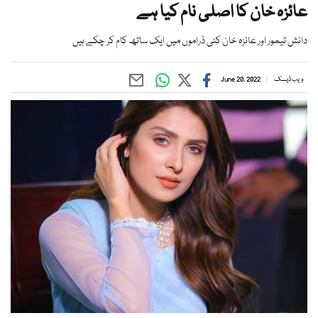
عائزہ خان کا اصلی نام کیا ہے
دانش تیمور اور عائزہ خان کئی ڈراموں میں ایک ساتھ کام کر چکے ہیں
ویب ڈیسک
June 20, 2022