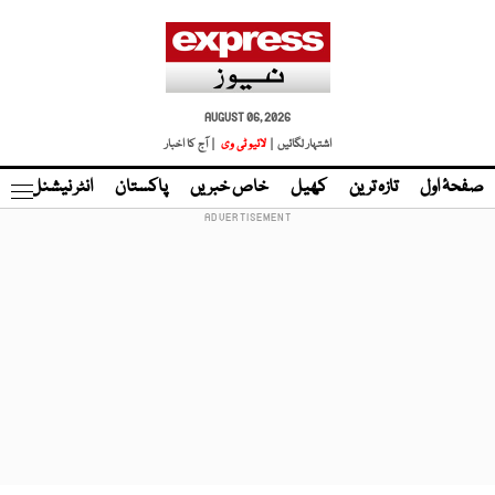
AUGUST 06, 2026
اشتہار لگائیں |
لائیو ٹی وی
| آج کا اخبار
صفحۂ اول
تازہ ترین
کھیل
خاص خبریں
پاکستان
انٹر نیشنل
ٹا