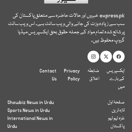
express.pk
خبروں اور حالات حاضرہ سے متعلق پاکستان کی
سب سے زیادہ وزٹ کی جانے والی ویب سائٹ ہے۔ اس ویب سائٹ
پر شائع شدہ تمام مواد کے جملہ حقوق بحق ایکسپریس میڈیا
گروپ محفوظ ہیں۔
ایکسپریس
ضابطہ
Privacy
Contact
کے بارے
اخلاق
Policy
Us
میں
صفحۂ اول
Showbiz News in Urdu
تازہ ترین
Sports News in Urdu
غزہ لہو لہو
International News in
پاکستان
Urdu