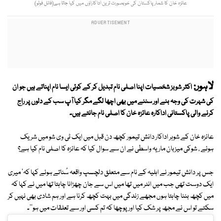
عائزہ خان کا شمار پاکستان کی خوبصورت ترین اداکاراؤں میں کیا جاتا ہے(فائل فوٹو)
لاہور:
اکثر شوبز شخصیات اپنا اصلی نام تبدیل کر کے کوئی ایسا نام اپناتے ہیں جو ان
کی شہرت کی وجہ بنے اور سننے میں بھی اچھا لگے مگر کیا آپ سب کے دلوں پر راج
کرنے والی پاکستانی اداکارہ عائزہ خان کا اصلی نام جانتے ہیں۔
عائزہ خان کے شوہر اداکار دانش تیمور کچھ دن قبل میں ایک ٹی وی شو میں شریک
ہوئے ، شوکی میزبان ماریہ واسطی نے ان سے سوال کیا کہ عائزہ کا اصلی نام کیا ہے؟
جس پر دانش تیمور نے اہلیہ کے نام سے متعلق دلچسپ واقعہ سُناتے ہوئے کہا کہ' میری
ایک دوست تھی جب میں انٹر میں تھا میں اس سے جان چھڑانا چاہتا تھا میں نے کہا کہ
میں کچھ بننا چاہتا ہوں مجھے زندگی میں بہت کچھ کرنا ہے اور ہم شادی بھی نہیں کر
سکتے تو اس نے مجھ پر شک کیا اور پوچھا کہ تم کسی اور سے تعلقات میں ہو''۔