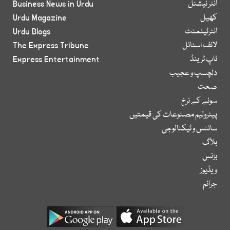
انٹر نیشنل
Business News in Urdu
کھیل
Urdu Magazine
انٹرٹینمنٹ
Urdu Blogs
لائف اسٹائل
The Express Tribune
ٹاپ ٹرینڈ
Express Entertainment
دلچسپ و عجیب
صحت
سونے کے نرخ
پیٹرولیم مصنوعات کی قیمتیں
سائنس و ٹیکنالوجی
بلاگ
بزنس
ویڈیوز
جرائم