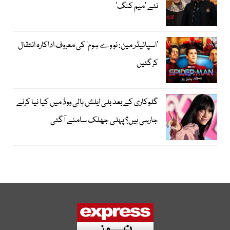
نئے ’میم کنگ‘
’اسپائیڈر مین: نو وے ہوم‘ کی معروف اداکارہ انتقال
کرگئیں
گلوکاری کے بعد بلی ایلش ہالی ووڈ میں کیا نیا کرنے
جارہی ہیں؟ پہلی جھلک سامنے آگئی