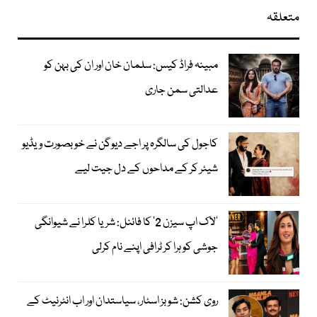
متعلقہ
مبینہ فراڈ کیس: سلمان خان اور ان کی بہن کو
عدالتی سمن جاری
کاجول کی سالگرہ پر اجے دیوگن نے خوبصورت ویڈیو
شیئر کر کے مداحوں کے دل جیت لیے
’لاک اپ سیزن 2‘ کا فائنل: شریا کلرا نے شیوانگی
جوشی کو ہرا کر ٹرافی اپنے نام کرلی
روی کشن: شوبز اسٹار، سیاستدان اور اب انٹرنیٹ کے