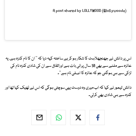
A post shared by LOLLYWOOD (@loll.ywoodz)
اس پر دانش نے جھنجھلاہٹ کا شکار ہو کر بے ساختہ کہہ دیا کہ '' ان کا نام کنزہ ہے، یہ
عائزہ سے ملنے سے بھی 10 سال پرانی بات ہے اوراتفاق سے ان کی شادی کنزہ نام کی
لڑکی سے ہی ہوگئی جو کہ عائزہ کا اصلی نام ہے''۔
دانش تیمور نے کہا کہ اب میری وہ دوست یہی سوچتی ہوگی کہ اس نے ٹھیک کہا تھا اور
کنزہ سے ہی شادی بھی کرلی۔